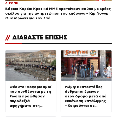
ΔΙΕΘΝΗ
Βόρεια Κορέα: Κρατικά ΜΜΕ προτείνουν σούπα με κρέας
σκύλου για την αντιμετώπιση του καύσωνα – Κιμ Γιονγκ
Ουν ιδρώνει για τον λαό
//
ΔΙΑΒΑΣΤΕ ΕΠΙΣΗΣ
Θέουτα: Λογαριασμοί
Ρώμη: Εκατοντάδες
που συνδέονται με τη
άνθρωποι έμειναν
Ρωσία προώθησαν
στον δρόμο μετά από
ακροδεξιά
εκκένωση κατάληψης
αφηγήματα στη
– Κοιμούνται σε
μεταναστευτική
σκηνές μέσα στον
κρίση, σύμφωνα με
καύσωνα