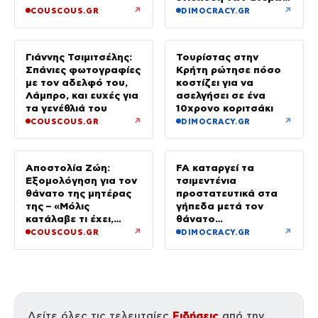
και καταιγίδες όπου
↗
↗
COUSCOUS.GR
DIMOCRACY.GR
θα εκδηλωθούν
Γιάννης Τσιμιτσέλης:
Τουρίστας στην
Σπάνιες φωτογραφίες
Κρήτη ρώτησε πόσο
με τον αδελφό του,
κοστίζει για να
Λάμπρο, και ευχές για
ασελγήσει σε ένα
τα γενέθλιά του
10χρονο κοριτσάκι
↗
↗
COUSCOUS.GR
DIMOCRACY.GR
Αποστολία Ζώη:
FA καταργεί τα
Εξομολόγηση για τον
τσιμεντένια
θάνατο της μητέρας
προστατευτικά στα
της – «Μόλις
γήπεδα μετά τον
κατάλαβε τι έχει,
θάνατο
έφυγε»
ποδοσφαιριστή
↗
↗
COUSCOUS.GR
DIMOCRACY.GR
Ειδήσεις
Δείτε όλες τις τελευταίες
από την