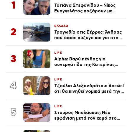
1
Τατιάνα Στεφανίδου – Νίκος
Ευαγγελάτος ποζάρουν με
μαγιό σε παραλία στην
Κεφαλονιά
ΕΛΛΑΔΑ
2
Τραγωδία στις Σέρρες: Άνδρας
που έχασε σύζυγο και γιο στο
τροχαίο λέει «Τα έχασα όλα, κάτι
με τράβαγε στην καρδιά μου»
LIFE
3
Alpha: Βαρύ πένθος για
συνεργάτιδα της Κατερίνας
Καινούργιου – «Κουράστηκες
πολύ… Απόψε είσαι στα χέρια
LIFE
του Θεού»
4
Τζούλια Αλεξανδράτου: Απειλεί
ότι θα κινηθεί νομικά μετά την
ανάρτηση της Δημουλίδου
LIFE
5
Σταύρος Μπαλάσκας: Νέα
εμφάνιση μετά τον χαμό στο
«Πρωινό» (Φωτογραφία)