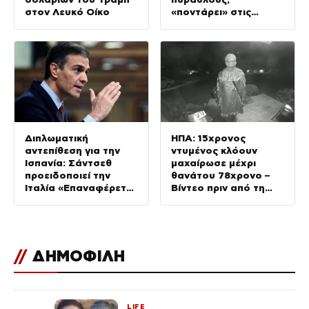
στον Λευκό Οίκο
«ποντάρει» στις
ελλείψεις της
ουκρανικής
αεράμυνας
Διπλωματική
ΗΠΑ: 15χρονος
αντεπίθεση για την
ντυμένος κλόουν
Ισπανία: Σάντσεθ
μαχαίρωσε μέχρι
προειδοποιεί την
θανάτου 78χρονο –
Ιταλία «Επαναφέρετε
Βίντεο πριν από τη
τη Σένγκεν έως την
δολοφονία
Κυριακή, αλλιώς θα
λάβουμε μέτρα»
//
ΔΗΜΟΦΙΛΗ
LIFE