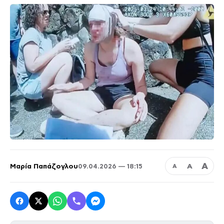
Α
Μαρία Παπάζογλου
Α
09.04.2026 — 18:15
Α