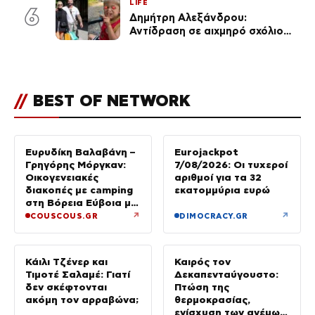
LIFE
6
Δημήτρη Αλεξάνδρου:
Αντίδραση σε αιχμηρό σχόλιο
για την Τούνη με αφορμή το
μεγάλωμα του Πάρη
//
BEST OF NETWORK
Ευρυδίκη Βαλαβάνη –
Eurojackpot
Γρηγόρης Μόργκαν:
7/08/2026: Οι τυχεροί
Οικογενειακές
αριθμοί για τα 32
διακοπές με camping
εκατομμύρια ευρώ
στη Βόρεια Εύβοια με
τον ενός έτους γιο
↗
↗
COUSCOUS.GR
DIMOCRACY.GR
τους
Κάιλι Τζένερ και
Καιρός τον
Τιμοτέ Σαλαμέ: Γιατί
Δεκαπενταύγουστο:
δεν σκέφτονται
Πτώση της
ακόμη τον αρραβώνα;
θερμοκρασίας,
ενίσχυση των ανέμων