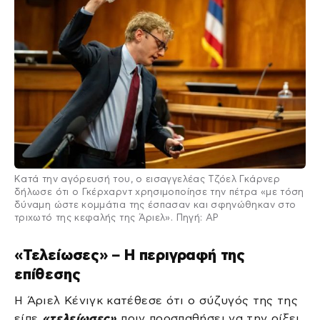
Κατά την αγόρευσή του, ο εισαγγελέας Τζόελ Γκάρνερ
δήλωσε ότι ο Γκέρχαρντ χρησιμοποίησε την πέτρα «με τόση
δύναμη ώστε κομμάτια της έσπασαν και σφηνώθηκαν στο
τριχωτό της κεφαλής της Άριελ». Πηγή: AP
«Τελείωσες» – Η περιγραφή της
επίθεσης
Η Άριελ Κένιγκ κατέθεσε ότι ο σύζυγός της της
είπε
«τελείωσες»
πριν προσπαθήσει να την ρίξει