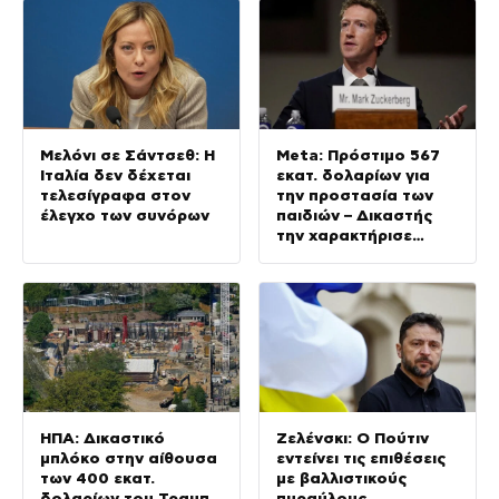
ανάλυση
Μελόνι σε Σάντσεθ: Η
Meta: Πρόστιμο 567
Ιταλία δεν δέχεται
εκατ. δολαρίων για
τελεσίγραφα στον
την προστασία των
έλεγχο των συνόρων
παιδιών – Δικαστής
την χαρακτήρισε
«δημόσιο κίνδυνο»
ΗΠΑ: Δικαστικό
Ζελένσκι: Ο Πούτιν
μπλόκο στην αίθουσα
εντείνει τις επιθέσεις
των 400 εκατ.
με βαλλιστικούς
δολαρίων του Τραμπ
πυραύλους,