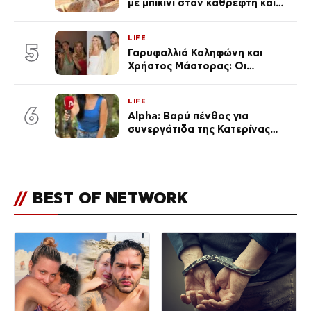
με μπικίνι στον καθρέφτη και
εντυπωσιάζει – «Χάνουμε
τουλάχιστον 25 κιλά η
LIFE
καθεμία…» (Βίντεο)
5
Γαρυφαλλιά Καληφώνη και
Χρήστος Μάστορας: Οι
χωριστές διακοπές και η
επέτειος που φέτος πέρασε
LIFE
απαρατήρητη
6
Alpha: Βαρύ πένθος για
συνεργάτιδα της Κατερίνας
Καινούργιου – «Κουράστηκες
πολύ… Απόψε είσαι στα χέρια
του Θεού»
//
BEST OF NETWORK