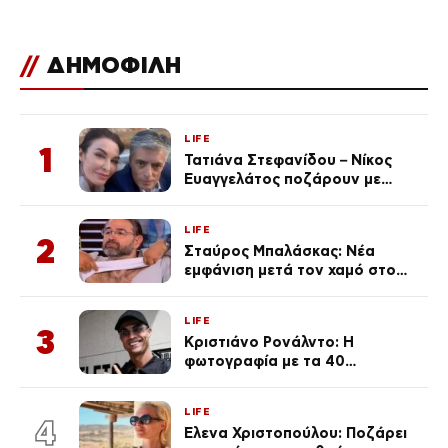
//
ΔΗΜΟΦΙΛΗ
LIFE
1
Τατιάνα Στεφανίδου – Νίκος
Ευαγγελάτος ποζάρουν με
μαγιό σε παραλία στην
Κεφαλονιά
LIFE
2
Σταύρος Μπαλάσκας: Νέα
εμφάνιση μετά τον χαμό στο
«Πρωινό» (Φωτογραφία)
LIFE
3
Κριστιάνο Ρονάλντο: Η
φωτογραφία με τα 40
πανάκριβα αυτοκίνητα στο
γκαράζ του ξεπέρασε τα 20,7
LIFE
εκ. likes
4
Έλενα Χριστοπούλου: Ποζάρει