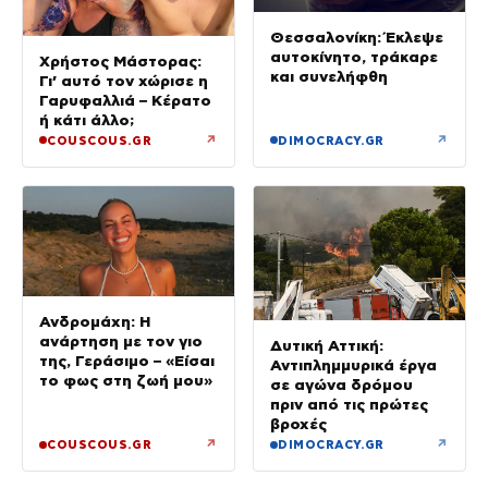
Θεσσαλονίκη: Έκλεψε
αυτοκίνητο, τράκαρε
Χρήστος Μάστορας:
και συνελήφθη
Γι’ αυτό τον χώρισε η
Γαρυφαλλιά – Κέρατο
ή κάτι άλλο;
↗
↗
COUSCOUS.GR
DIMOCRACY.GR
Ανδρομάχη: Η
ανάρτηση με τον γιο
Δυτική Αττική:
της, Γεράσιμο – «Είσαι
Αντιπλημμυρικά έργα
το φως στη ζωή μου»
σε αγώνα δρόμου
πριν από τις πρώτες
βροχές
↗
↗
COUSCOUS.GR
DIMOCRACY.GR