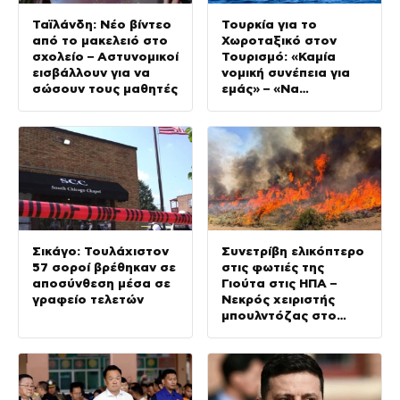
Ταϊλάνδη: Νέο βίντεο
Τουρκία για το
από το μακελειό στο
Χωροταξικό στον
σχολείο – Αστυνομικοί
Τουρισμό: «Καμία
εισβάλλουν για να
νομική συνέπεια για
σώσουν τους μαθητές
εμάς» – «Να
αποφεύγονται
μονομερείς ενέργειες
στο Αιγαίο»
Σικάγο: Τουλάχιστον
Συνετρίβη ελικόπτερο
57 σοροί βρέθηκαν σε
στις φωτιές της
αποσύνθεση μέσα σε
Γιούτα στις ΗΠΑ –
γραφείο τελετών
Νεκρός χειριστής
μπουλντόζας στο
Όρεγκον