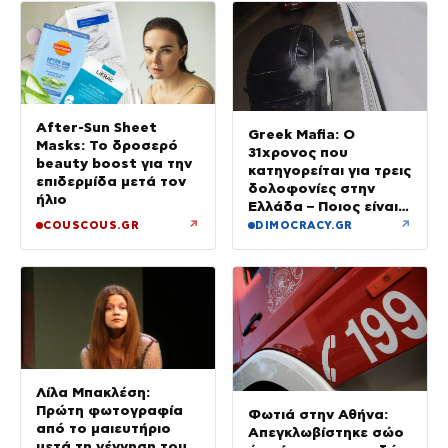
After-Sun Sheet
Greek Mafia: Ο
Masks: Το δροσερό
31χρονος που
beauty boost για την
κατηγορείται για τρεις
επιδερμίδα μετά τον
δολοφονίες στην
ήλιο
Ελλάδα – Ποιος είναι
το «πιστόλι» του Έντικ
↗
↗
COUSCOUS.GR
DIMOCRACY.GR
Λίλα Μπακλέση:
Πρώτη φωτογραφία
Φωτιά στην Αθήνα:
από το μαιευτήριο
Απεγκλωβίστηκε σώο
μετά τη γέννηση του