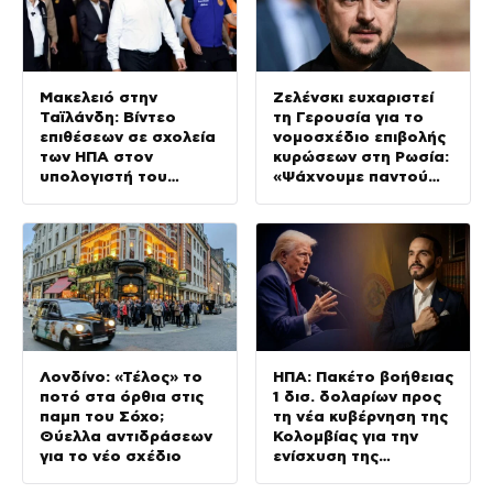
Μακελειό στην
Ζελένσκι ευχαριστεί
Ταϊλάνδη: Βίντεο
τη Γερουσία για το
επιθέσεων σε σχολεία
νομοσχέδιο επιβολής
των ΗΠΑ στον
κυρώσεων στη Ρωσία:
υπολογιστή του
«Ψάχνουμε παντού
14χρονου –
για Patriot»
Αυστηροποιείται η
νομοθεσία για τα
όπλα
Λονδίνο: «Τέλος» το
ΗΠΑ: Πακέτο βοήθειας
ποτό στα όρθια στις
1 δισ. δολαρίων προς
παμπ του Σόχο;
τη νέα κυβέρνηση της
Θύελλα αντιδράσεων
Κολομβίας για την
για το νέο σχέδιο
ενίσχυση της
ασφάλειας