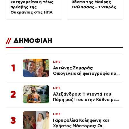
κατηγορείται η τέως
ύδατα της Μαύρης
πρέσβης της
Θάλασσας – 1 νεκρός
Ουκρανίας στις ΗΠΑ
//
ΔΗΜΟΦΙΛΗ
LIFE
1
Αντώνης Σαμαράς:
Οικογενειακή φωτογραφία που
ανάρτησε ο γιος του λίγο πριν
από την επέτειο θανάτου της
LIFE
Λένας
2
Αλεξάνδρου: Η νταντά του
Πάρη μαζί του στην Κύθνο με
τον μικρό και την Ελληνίδου
(Φωτογραφίες)
LIFE
3
Γαρυφαλλιά Καληφώνη και
Χρήστος Μάστορας: Οι