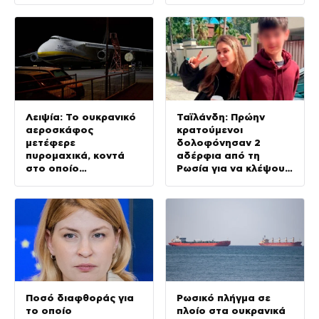
Δυσαρέσκεια για τον
Τραμπ
Λειψία: Το ουκρανικό
Ταϊλάνδη: Πρώην
αεροσκάφος
κρατούμενοι
μετέφερε
δολοφόνησαν 2
πυρομαχικά, κοντά
αδέρφια από τη
στο οποίο
Ρωσία για να κλέψουν
εντοπίστηκε drone με
τη μηχανή τους
εκρηκτικά
Ποσό διαφθοράς για
Ρωσικό πλήγμα σε
το οποίο
πλοίο στα ουκρανικά