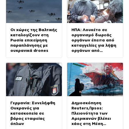
Οι χώρες της Βαλτικής
ΗΠΑ: Λουκέτο σε
καταλογίζουν στη
οργανισμό δωρεάς
Ρωσία επιχείρηση
οργάνων έπειτα από
παραπλάνησης με
καταγγελίες για λήψη
ουκρανικά drones
οργάνων από
ασθενείς με σημάδια
ζωής
Γερμανία: Συνελήφθη
Δημοσκόπηση
Ουκρανός για
Reuters/Ipsos:
κατασκοπεία σε
Πλειονότητα των
βάρος εταιρείας
Αμερικανών βλέπει
όπλων
χάος στη Μέση
Ανατολή –