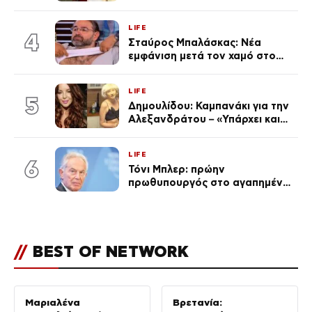
χωριστές διακοπές και η
επέτειος που φέτος πέρασε
LIFE
απαρατήρητη
4
Σταύρος Μπαλάσκας: Νέα
εμφάνιση μετά τον χαμό στο
«Πρωινό» (Φωτογραφία)
LIFE
5
Δημουλίδου: Καμπανάκι για την
Αλεξανδράτου – «Υπάρχει και
ένα μικρό παιδί πίσω που
χρειάζεται τη μάνα του»
LIFE
6
Τόνι Μπλερ: πρώην
πρωθυπουργός στο αγαπημένο
του Πόρτο Χέλι
//
BEST OF NETWORK
Μαριαλένα
Βρετανία: