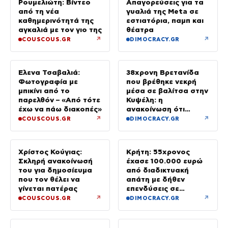
Ρουμελιώτη: Βίντεο
Απαγορεύσεις για τα
από τη νέα
γυαλιά της Meta σε
καθημερινότητά της
εστιατόρια, παμπ και
αγκαλιά με τον γιο της
θέατρα
↗
↗
COUSCOUS.GR
DIMOCRACY.GR
Έλενα Τσαβαλιά:
38χρονη Βρετανίδα
Φωτογραφία με
που βρέθηκε νεκρή
μπικίνι από το
μέσα σε βαλίτσα στην
παρελθόν – «Από τότε
Κυψέλη: η
έχω να πάω διακοπές»
ανακοίνωση ότι
«αφιέρωσε τη ζωή
↗
↗
COUSCOUS.GR
DIMOCRACY.GR
της βοηθώντας όσους
είχαν ανάγκη»
Χρίστος Κούγιας:
Κρήτη: 55χρονος
Σκληρή ανακοίνωσή
έχασε 100.000 ευρώ
του για δημοσίευμα
από διαδικτυακή
που τον θέλει να
απάτη με δήθεν
γίνεται πατέρας
επενδύσεις σε
μετοχές
↗
↗
COUSCOUS.GR
DIMOCRACY.GR