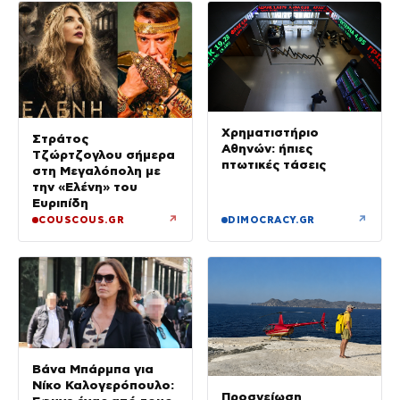
Χρηματιστήριο
Στράτος
Αθηνών: ήπιες
Τζώρτζογλου σήμερα
πτωτικές τάσεις
στη Μεγαλόπολη με
την «Ελένη» του
Ευριπίδη
↗
↗
COUSCOUS.GR
DIMOCRACY.GR
Βάνα Μπάρμπα για
Νίκο Καλογερόπουλο:
Προσγείωση