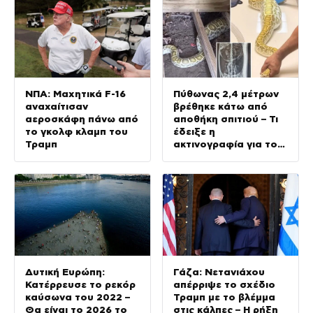
ΝΠΑ: Μαχητικά F-16
Πύθωνας 2,4 μέτρων
αναχαίτισαν
βρέθηκε κάτω από
αεροσκάφη πάνω από
αποθήκη σπιτιού – Τι
το γκολφ κλαμπ του
έδειξε η
Τραμπ
ακτινογραφία για το
τελευταίο γεύμα του
Δυτική Ευρώπη:
Γάζα: Νετανιάχου
Κατέρρευσε το ρεκόρ
απέρριψε το σχέδιο
καύσωνα του 2022 –
Τραμπ με το βλέμμα
Θα είναι το 2026 το
στις κάλπες – Η ρήξη