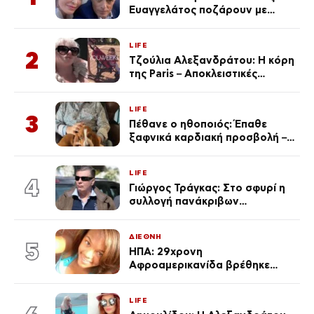
Ευαγγελάτος ποζάρουν με
μαγιό σε παραλία στην
Κεφαλονιά
LIFE
2
Τζούλια Αλεξανδράτου: Η κόρη
της Paris – Αποκλειστικές
φωτογραφίες
LIFE
3
Πέθανε ο ηθοποιός: Έπαθε
ξαφνικά καρδιακή προσβολή – Η
ανακοίνωση της συζύγου του
LIFE
4
Γιώργος Τράγκας: Στο σφυρί η
συλλογή πανάκριβων
αυτοκινήτων του – Ζαλίζουν τα
ποσά
ΔΙΕΘΝΗ
5
ΗΠΑ: 29χρονη
Αφροαμερικανίδα βρέθηκε
απαγχονισμένη σε δέντρο στον
Μισισιπή
LIFE