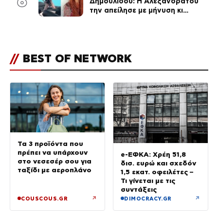
6
Δημουλίδου: Η Αλεξανδράτου
την απείλησε με μήνυση κι
εκείνη απαντά – «Δεν σε
αναγνώρισα, όταν κατάλαβα
ποια είσαι σοκαρίστικα»
//
BEST OF NETWORK
Τα 3 προϊόντα που
πρέπει να υπάρχουν
e-ΕΦΚΑ: Χρέη 51,8
στο νεσεσέρ σου για
δισ. ευρώ και σχεδόν
ταξίδι με αεροπλάνο
1,5 εκατ. οφειλέτες –
Τι γίνεται με τις
συντάξεις
↗
↗
COUSCOUS.GR
DIMOCRACY.GR