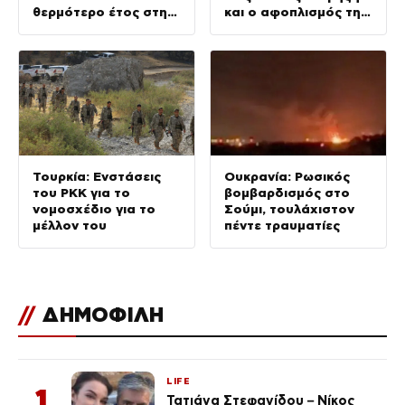
θερμότερο έτος στην
και ο αφοπλισμός της
ιστορία της Γης;
Χαμάς
Τουρκία: Ενστάσεις
Ουκρανία: Ρωσικός
του PKK για το
βομβαρδισμός στο
νομοσχέδιο για το
Σούμι, τουλάχιστον
μέλλον του
πέντε τραυματίες
//
ΔΗΜΟΦΙΛΗ
LIFE
1
Τατιάνα Στεφανίδου – Νίκος