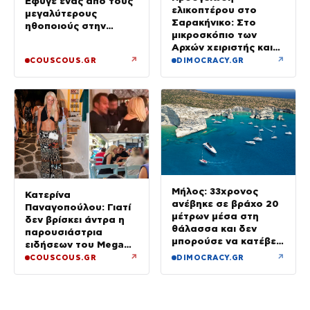
Έφυγε ένας από τους
ελικοπτέρου στο
μεγαλύτερους
Σαρακήνικο: Στο
ηθοποιούς στην
μικροσκόπιο των
πατρίδα μας – Είχε
Αρχών χειριστής και
υποτιμηθεί πολύ
ιδιοκτήτης
↗
↗
COUSCOUS.GR
DIMOCRACY.GR
Μήλος: 33χρονος
Κατερίνα
ανέβηκε σε βράχο 20
Παναγοπούλου: Γιατί
μέτρων μέσα στη
δεν βρίσκει άντρα η
θάλασσα και δεν
παρουσιάστρια
μπορούσε να κατέβει
ειδήσεων του Mega
– Επιχείρηση
μετά τον Ντέμη
↗
↗
COUSCOUS.GR
DIMOCRACY.GR
διάσωσης
(φωτογραφίες από τη
Μύκονο)