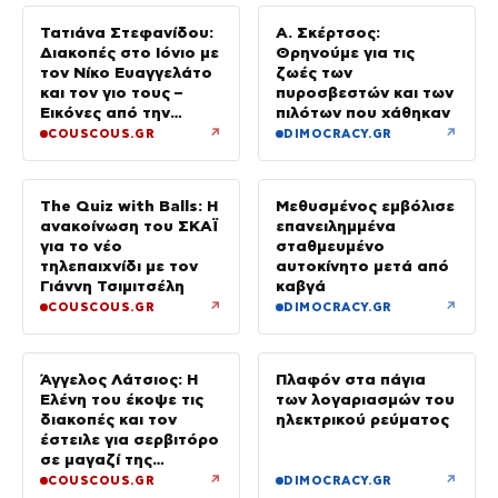
Τατιάνα Στεφανίδου:
Α. Σκέρτσος:
Διακοπές στο Ιόνιο με
Θρηνούμε για τις
τον Νίκο Ευαγγελάτο
ζωές των
και τον γιο τους –
πυροσβεστών και των
Εικόνες από την
πιλότων που χάθηκαν
Κεφαλονιά
↗
↗
COUSCOUS.GR
DIMOCRACY.GR
The Quiz with Balls: Η
Μεθυσμένος εμβόλισε
ανακοίνωση του ΣΚΑΪ
επανειλημμένα
για το νέο
σταθμευμένο
τηλεπαιχνίδι με τον
αυτοκίνητο μετά από
Γιάννη Τσιμιτσέλη
καβγά
↗
↗
COUSCOUS.GR
DIMOCRACY.GR
Άγγελος Λάτσιος: Η
Πλαφόν στα πάγια
Ελένη του έκοψε τις
των λογαριασμών του
διακοπές και τον
ηλεκτρικού ρεύματος
έστειλε για σερβιτόρο
σε μαγαζί της
Πεντέλης – Εκεί θα
↗
↗
COUSCOUS.GR
DIMOCRACY.GR