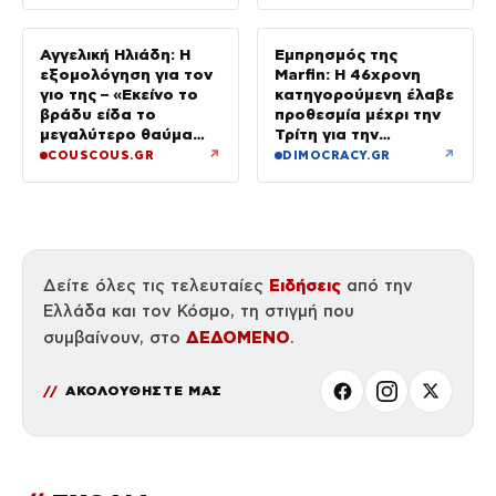
δουλεύει όλο τον
Αύγουστο
Αγγελική Ηλιάδη: Η
Εμπρησμός της
εξομολόγηση για τον
Marfin: Η 46χρονη
γιο της – «Εκείνο το
κατηγορούμενη έλαβε
βράδυ είδα το
προθεσμία μέχρι την
μεγαλύτερο θαύμα
Τρίτη για την
της ζωής μου»
απολογία της
↗
↗
COUSCOUS.GR
DIMOCRACY.GR
Ειδήσεις
Δείτε όλες τις τελευταίες
από την
Ελλάδα και τον Κόσμο, τη στιγμή που
ΔΕΔΟΜΕΝΟ
συμβαίνουν, στο
.
ΑΚΟΛΟΥΘΗΣΤΕ ΜΑΣ