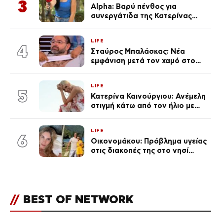
3
Alpha: Βαρύ πένθος για
συνεργάτιδα της Κατερίνας
Καινούργιου – «Κουράστηκες
πολύ… Απόψε είσαι στα χέρια
LIFE
του Θεού»
4
Σταύρος Μπαλάσκας: Νέα
εμφάνιση μετά τον χαμό στο
«Πρωινό» (Φωτογραφία)
LIFE
5
Κατερίνα Καινούργιου: Ανέμελη
στιγμή κάτω από τον ήλιο με
τους followers της
(φωτογραφία)
LIFE
6
Οικονομάκου: Πρόβλημα υγείας
στις διακοπές της στο νησί
Μπόρα Μπόρα – «Έσκασε όλη η
κούραση του χειμώνα»
//
BEST OF NETWORK