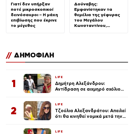
Γιατί δεν υπήρξαν
Δούναβης:
ποτέ μικροσκοπικοί
Εμφανίστηκαν τα
δεινόσαυροι – Η μάχη
θεμέλια της γέφυρας
επιβίωσης που έκρινε
του Μεγάλου
το μέγεθος
Κωνσταντίνου,
«χαμένος θησαυρός»
//
ΔΗΜΟΦΙΛΗ
LIFE
1
Δημήτρη Αλεξάνδρου:
Αντίδραση σε αιχμηρό σχόλιο
για την Τούνη με αφορμή το
μεγάλωμα του Πάρη
LIFE
2
Τζούλια Αλεξανδράτου: Απειλεί
ότι θα κινηθεί νομικά μετά την
ανάρτηση της Δημουλίδου
LIFE