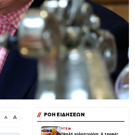
//
ΡΟΗ ΕΙΔΗΣΕΩΝ
Α
Α
ΥΓΕΙΑ
Υψηλή χοληστερίνη: 6 τροφές