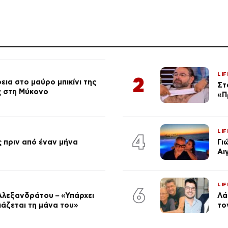
LIF
2
ια στο μαύρο μπικίνι της
Στ
ς στη Μύκονο
«Π
LIF
4
 πριν από έναν μήνα
Γι
Αι
LIF
6
Αλεξανδράτου – «Υπάρχει
Λά
ειάζεται τη μάνα του»
το