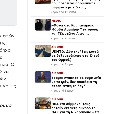
που πρέπει να αποφεύγετε,
σύμφωνα με ειδικούς
πριν από 19 λεπτά
MEDIA
«Φόνοι στο Καμπαναριό»:
Μάρθα Λαμπίρη-Φεντόρουφ
και Τζωρτζίνα Λιώση
νιστών
μπαίνουν στο μοναστήρι
πριν από 45 λεπτά
ay,
ΔΙΕΘΝΗ
πόηχο
UKMTO: Δύο εκρήξεις κοντά
σε δεξαμενόπλοιο στα Στενά
τα
του Ορμούζ
τεία. Ο
πριν από 2 ώρες
Ο να
ΔΙΕΘΝΗ
ών,
Τραμπ: Ανοιχτός σε συμφωνία
με το Ιράν, δεν αποκλείει τη
 να τις
στρατιωτική επιλογή
πριν από 3 ώρες
ΔΙΕΘΝΗ
ΗΠΑ και σύμμαχοί τους
δρυμα
ζητούν έκτακτη σύνοδο του
ΟΑΚ για τη Νικαράγουα – Στο