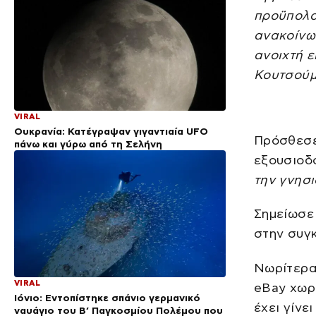
προϋπολο
ανακοίνω
ανοιχτή ε
Κουτσούμ
VIRAL
Ουκρανία: Κατέγραψαν γιγαντιαία UFO
Πρόσθεσε 
πάνω και γύρω από τη Σελήνη
εξουσιοδ
την γνησ
Σημείωσε 
στην συγκ
Νωρίτερα
VIRAL
eBay χωρί
Ιόνιο: Εντοπίστηκε σπάνιο γερμανικό
έχει γίνε
ναυάγιο του Β’ Παγκοσμίου Πολέμου που