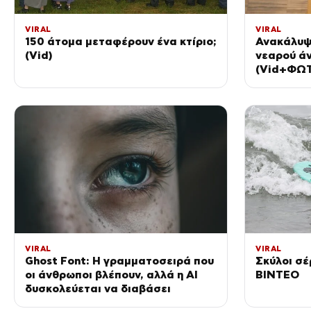
VIRAL
VIRAL
150 άτομα μεταφέρουν ένα κτίριο;
Ανακάλυψ
(Vid)
νεαρού άν
(Vid+ΦΩ
VIRAL
VIRAL
Ghost Font: Η γραμματοσειρά που
Σκύλοι σέ
οι άνθρωποι βλέπουν, αλλά η AI
ΒΙΝΤΕΟ
δυσκολεύεται να διαβάσει