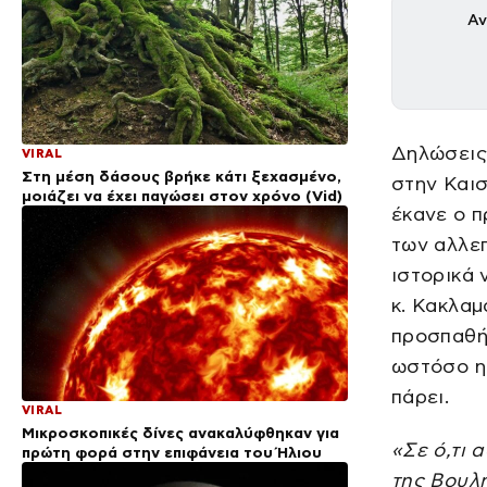
Αν
Δηλώσεις
VIRAL
Στη μέση δάσους βρήκε κάτι ξεχασμένο,
στην Καισ
μοιάζει να έχει παγώσει στον χρόνο (Vid)
έκανε ο 
των αλλε
ιστορικά 
κ. Κακλαμ
προσπαθή
ωστόσο η 
πάρει.
VIRAL
Μικροσκοπικές δίνες ανακαλύφθηκαν για
«Σε ό,τι 
πρώτη φορά στην επιφάνεια του Ήλιου
της Βουλή