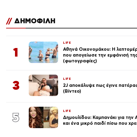
//
ΔΗΜΟΦΙΛΗ
LIFE
1
Αθηνά Οικονομάκου: Η λεπτομέρε
που απογείωσε την εμφάνισή τη
(φωτογραφίες)
LIFE
3
2J αποκάλυψε πως έγινε πατέρας
(Βίντεο)
LIFE
5
Δημουλίδου: Καμπανάκι για την 
και ένα μικρό παιδί πίσω που χρ