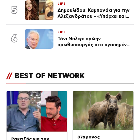
LIFE
5
Δημουλίδου: Καμπανάκι για την
Αλεξανδράτου – «Υπάρχει και
ένα μικρό παιδί πίσω που
χρειάζεται τη μάνα του»
LIFE
6
Τόνι Μπλερ: πρώην
πρωθυπουργός στο αγαπημένο
του Πόρτο Χέλι
//
BEST OF NETWORK
37χρονος
Ρακιτζής για τον