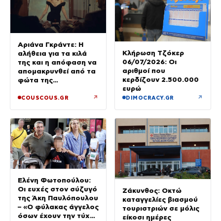
Αριάνα Γκράντε: Η
Κλήρωση Τζόκερ
αλήθεια για τα κιλά
06/07/2026: Οι
της και η απόφαση να
αριθμοί που
απομακρυνθεί από τα
κερδίζουν 2.500.000
φώτα της
ευρώ
δημοσιότητας
↗
↗
COUSCOUS.GR
DIMOCRACY.GR
Ελένη Φωτοπούλου:
Οι ευχές στον σύζυγό
Ζάκυνθος: Οκτώ
της Άκη Παυλόπουλου
καταγγελίες βιασμού
– «Ο φύλακας άγγελος
τουριστριών σε μόλις
όσων έχουν την τύχη
είκοσι ημέρες