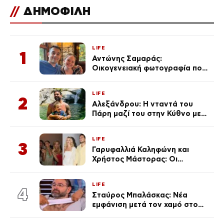
//
ΔΗΜΟΦΙΛΗ
LIFE
1
Αντώνης Σαμαράς:
Οικογενειακή φωτογραφία που
ανάρτησε ο γιος του λίγο πριν
από την επέτειο θανάτου της
LIFE
Λένας
2
Αλεξάνδρου: Η νταντά του
Πάρη μαζί του στην Κύθνο με
τον μικρό και την Ελληνίδου
(Φωτογραφίες)
LIFE
3
Γαρυφαλλιά Καληφώνη και
Χρήστος Μάστορας: Οι
χωριστές διακοπές και η
επέτειος που φέτος πέρασε
LIFE
απαρατήρητη
4
Σταύρος Μπαλάσκας: Νέα
εμφάνιση μετά τον χαμό στο
«Πρωινό» (Φωτογραφία)