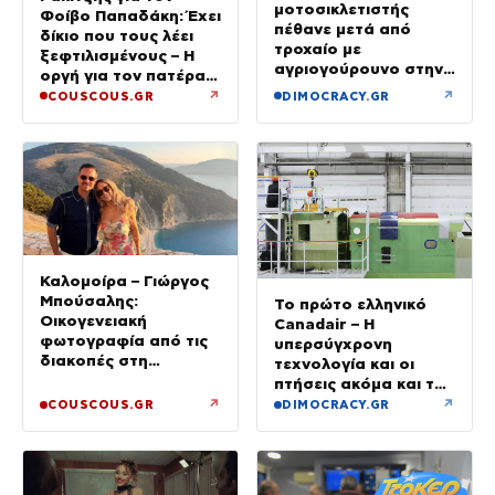
μοτοσικλετιστής
Φοίβο Παπαδάκη: Έχει
πέθανε μετά από
δίκιο που τους λέει
τροχαίο με
ξεφτιλισμένους – Η
αγριογούρουνο στην
οργή για τον πατέρα
Εύβοια
του
↗
↗
COUSCOUS.GR
DIMOCRACY.GR
Καλομοίρα – Γιώργος
Μπούσαλης:
Το πρώτο ελληνικό
Οικογενειακή
Canadair – Η
φωτογραφία από τις
υπερσύγχρονη
διακοπές στη
τεχνολογία και οι
Σαντορίνη με τα τρία
πτήσεις ακόμα και τη
τους παιδιά
νύχτα – βίντεο
↗
↗
COUSCOUS.GR
DIMOCRACY.GR