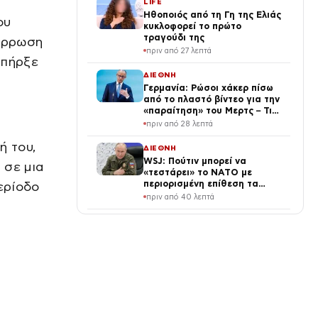
LIFE
Ηθοποιός από τη Γη της Ελιάς
ου
κυκλοφορεί το πρώτο
τραγούδι της
νάρρωση
πριν από 27 λεπτά
υπήρξε
ΔΙΕΘΝΗ
Γερμανία: Ρώσοι χάκερ πίσω
από το πλαστό βίντεο για την
«παραίτηση» του Μερτς – Τι
εκτιμούν οι μυστικές
πριν από 28 λεπτά
υπηρεσίες
ή του,
ΔΙΕΘΝΗ
WSJ: Πούτιν μπορεί να
 σε μια
«τεστάρει» το ΝΑΤΟ με
περιορισμένη επίθεση τα
ερίοδο
επόμενα χρόνια – Τι εκτιμούν
πριν από 40 λεπτά
οι μυστικές υπηρεσίες των
ΗΠΑ
TRAVEL
Νέα ξενοδοχεία σε ευρωπαϊκά
νησιά, από Εσθονία έως
Ελλάδα
πριν από 41 λεπτά
SPORTS
Η Λίβερπουλ έβαλε τη μορφή