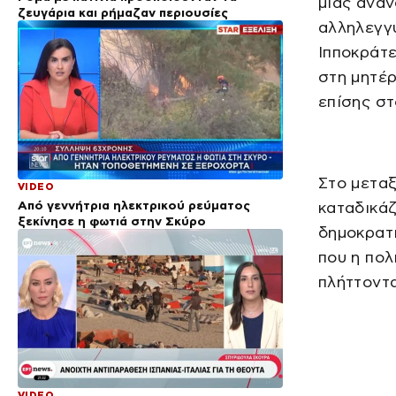
μιας άνα
ζευγάρια και ρήμαζαν περιουσίες
αλληλεγγύ
Ιπποκράτε
στη μητέρ
επίσης στ
Στο μετα
VIDEO
Από γεννήτρια ηλεκτρικού ρεύματος
καταδικάζ
ξεκίνησε η φωτιά στην Σκύρο
δημοκρατι
που η πολ
πλήττοντα
VIDEO