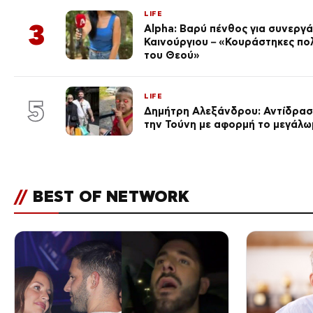
LIFE
3
Alpha: Βαρύ πένθος για συνεργά
Καινούργιου – «Κουράστηκες πο
του Θεού»
LIFE
5
Δημήτρη Αλεξάνδρου: Αντίδραση
την Τούνη με αφορμή το μεγάλω
//
BEST OF NETWORK