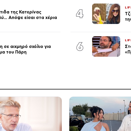
LIF
4
τιδα της Κατερίνας
Τζ
λύ… Απόψε είσαι στα χέρια
τη
LIF
6
 σε αιχμηρό σχόλιο για
Στ
μα του Πάρη
«Π