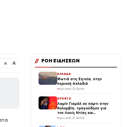
//
ΡΟΗ ΕΙΔΗΣΕΩΝ
Α
Α
ΕΛΛΑΔΑ
Φωτιά στη Σητεία, στην
περιοχή Αχλαδιά
πριν από 12 λεπτά
SPORTS
Λαμίν Γιαμάλ σε πάρτι στην
Κολομβία, τραγούδησε για
τον Λουίς Ντίας και
αποθεώθηκε από τον κόσμο
πριν από 21 λεπτά
ατα