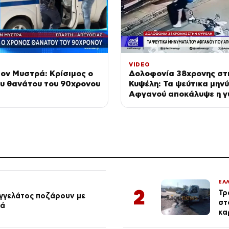
VIDEO
ον Μυστρά: Κρίσιμος ο
Δολοφονία 38χρονης στ
ου θανάτου του 90χρονου
Κυψέλη: Τα ψεύτικα μην
Αφγανού αποκάλυψε η γ
του
ΕΛ
2
Τρ
αγγελάτος ποζάρουν με
στ
ιά
κα