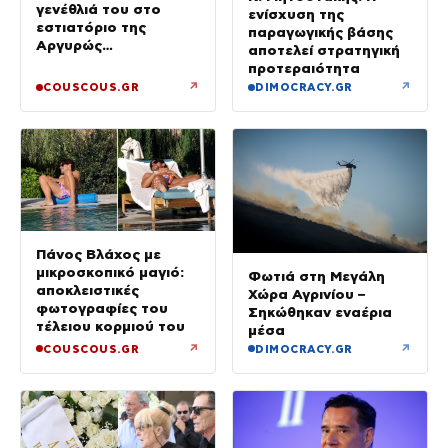
γενέθλιά του στο
ενίσχυση της
εστιατόριο της
παραγωγικής βάσης
Αργυρώς
αποτελεί στρατηγική
Μπαρμπαρίγου με
προτεραιότητα
αγαπημένους φίλους
↗
↗
COUSCOUS.GR
DIMOCRACY.GR
Πάνος Βλάχος με
μικροσκοπικό μαγιό:
Φωτιά στη Μεγάλη
αποκλειστικές
Χώρα Αγρινίου –
φωτογραφίες του
Σηκώθηκαν εναέρια
τέλειου κορμιού του
μέσα
↗
↗
COUSCOUS.GR
DIMOCRACY.GR