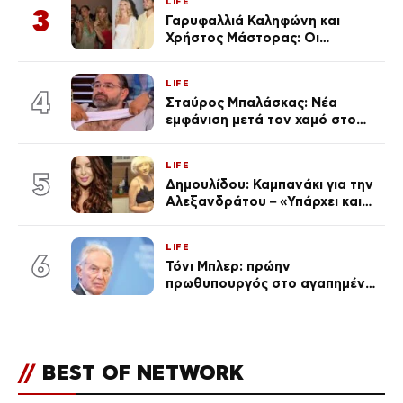
LIFE
3
Γαρυφαλλιά Καληφώνη και
Χρήστος Μάστορας: Οι
χωριστές διακοπές και η
επέτειος που φέτος πέρασε
LIFE
απαρατήρητη
4
Σταύρος Μπαλάσκας: Νέα
εμφάνιση μετά τον χαμό στο
«Πρωινό» (Φωτογραφία)
LIFE
5
Δημουλίδου: Καμπανάκι για την
Αλεξανδράτου – «Υπάρχει και
ένα μικρό παιδί πίσω που
χρειάζεται τη μάνα του»
LIFE
6
Τόνι Μπλερ: πρώην
πρωθυπουργός στο αγαπημένο
του Πόρτο Χέλι
//
BEST OF NETWORK