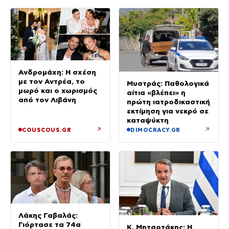
Ανδρομάχη: Η σχέση
με τον Αντρέα, το
Μυστράς: Παθολογικά
μωρό και ο χωρισμός
αίτια «βλέπει» η
από τον Λιβάνη
πρώτη ιατροδικαστική
εκτίμηση για νεκρό σε
καταψύκτη
↗
↗
COUSCOUS.GR
DIMOCRACY.GR
Λάκης Γαβαλάς:
Γιόρτασε τα 74α
Κ. Μητσοτάκης: Η