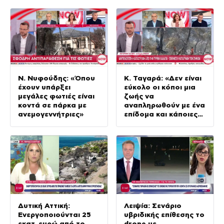
Ν. Νυφούδης: «Όπου
Κ. Ταγαρά: «Δεν είναι
έχουν υπάρξει
εύκολο οι κόποι μια
μεγάλες φωτιές είναι
ζωής να
κοντά σε πάρκα με
αναπληρωθούν με ένα
ανεμογεννήτριες»
επίδομα και κάποιες
άλλες παροχές»
Δυτική Αττική:
Λειψία: Σενάριο
Ενεργοποιούνται 25
υβριδικής επίθεσης το
εκατ. ευρώ από το
drone με