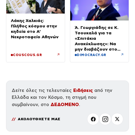
Λάκης Χαλκιάς:
Πλήθος κόσμου στην
Ά. Γεωργιάδης σε Κ.
κηδεία στο Α’
Τσουκαλά για τα
Νεκροταφείο Αθηνών
«Σπιτάκια
Ανακύκλωσης»: Να
μην διαβάζουν στο
ΠΑΣΟΚ μόνο όσα
↗
↗
COUSCOUS.GR
DIMOCRACY.GR
εξυπηρετούν το
πολιτικό τους
αφήγημα
Ειδήσεις
Δείτε όλες τις τελευταίες
από την
Ελλάδα και τον Κόσμο, τη στιγμή που
ΔΕΔΟΜΕΝΟ
συμβαίνουν, στο
.
ΑΚΟΛΟΥΘΗΣΤΕ ΜΑΣ