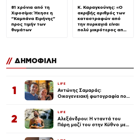
81 χρόνια από τη
Κ. Καραγκούνης: «Ο
Χιροσίμα: Ήχησε η
ακριβής αριθμός των
“Καμπάνα Ειρήνης”
καταστραφών από
προς τιμήν των
την πυρκαγιά είναι
θυμάτων
πολύ μικρότερος από
αυτό που είχε
ανακοινωθεί»
//
ΔΗΜΟΦΙΛΗ
LIFE
1
Αντώνης Σαμαράς:
Οικογενειακή φωτογραφία που
ανάρτησε ο γιος του λίγο πριν
από την επέτειο θανάτου της
LIFE
Λένας
2
Αλεξάνδρου: Η νταντά του
Πάρη μαζί του στην Κύθνο με
τον μικρό και την Ελληνίδου
(Φωτογραφίες)