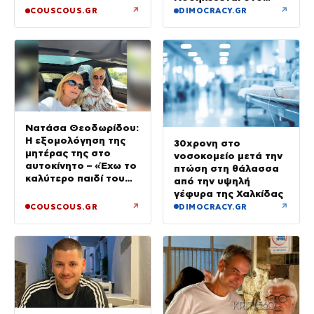
της, Αντρέα Γεωργίου
νοσοκομείο
↗
↗
COUSCOUS.GR
DIMOCRACY.GR
Νατάσα Θεοδωρίδου:
Η εξομολόγηση της
30χρονη στο
μητέρας της στο
νοσοκομείο μετά την
αυτοκίνητο – «Έχω το
πτώση στη θάλασσα
καλύτερο παιδί του
από την υψηλή
κόσμου»
γέφυρα της Χαλκίδας
↗
↗
COUSCOUS.GR
DIMOCRACY.GR