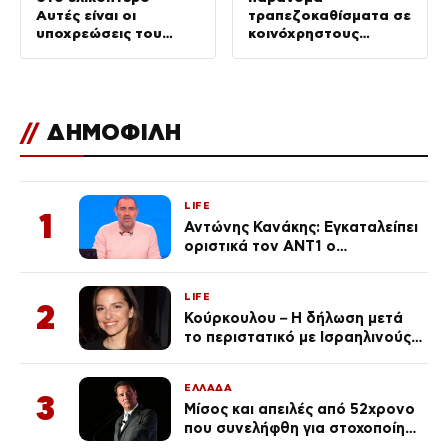
Αυτές είναι οι
τραπεζοκαθίσματα σε
υποχρεώσεις του
κοινόχρηστους
“χειριστή”
χώρους –
Απομακρύνθηκαν
πάνω από 240
//
ΔΗΜΟΦΙΛΗ
LIFE
1
Αντώνης Κανάκης: Εγκαταλείπει
οριστικά τον ΑΝΤ1 ο
αγαπημένος παρουσιαστής
LIFE
2
Κούρκουλου – Η δήλωση μετά
το περιστατικό με Ισραηλινούς:
«Φερθήκατε σαν
κακομαθημένο
ΕΛΛΑΔΑ
πλουσιοκόριτσο»
3
Μίσος και απειλές από 52χρονο
που συνελήφθη για στοχοποίηση
του Άδωνι Γεωργιάδη –