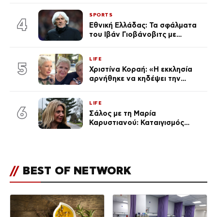
Οραματιζόταν μέρες Νεπάλ
SPORTS
στην Ελλάδα
4
Εθνική Ελλάδας: Τα σφάλματα
του Ιβάν Γιοβάνοβιτς με
Τζολάκη, Μουζακίτη, Παυλίδη
και Κωνσταντέλια «κλειδί» στον
LIFE
αποκλεισμό από το Μουντιάλ
5
Χριστίνα Κοραή: «Η εκκλησία
αρνήθηκε να κηδέψει την
αδερφή μου, που χάρισε 4
ζωές»
LIFE
6
Σάλος με τη Μαρία
Καρυστιανού: Καταιγισμός
αντιδράσεων για την ανάρτηση
για την τραγωδία στην
Ηλιούπολη
//
BEST OF NETWORK