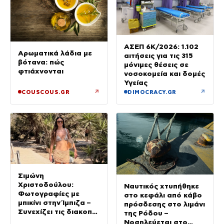
ΑΣΕΠ 6Κ/2026: 1.102
Αρωματικά λάδια με
αιτήσεις για τις 315
βότανα: πώς
μόνιμες θέσεις σε
φτιάχνονται
νοσοκομεία και δομές
Υγείας
↗
↗
COUSCOUS.GR
DIMOCRACY.GR
Σιμώνη
Χριστοδούλου:
Ναυτικός χτυπήθηκε
Φωτογραφίες με
στο κεφάλι από κάβο
μπικίνι στην Ίμπιζα –
πρόσδεσης στο λιμάνι
Συνεχίζει τις διακοπές
της Ρόδου –
της με τον σύζυγό
Νοσηλεύεται στο