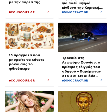
με την παρέα της
για πολύ υψηλό
κίνδυνο την Κυριακή,
με μελτέμια έως 8
↗
↗
COUSCOUS.GR
DIMOCRACY.GR
μποφόρ
15 πράγματα που
Τροχαίο στη
μπορείτε να κάνετε
Λεωφόρο Σουνίου: ο
μόνοι σας το
κρίσιμος ελιγμός του
φθινόπωρο
οδηγού – Παρέμειναν
στο 401 ΣΝ οι δύο
αστυνομικοί
↗
↗
COUSCOUS.GR
DIMOCRACY.GR