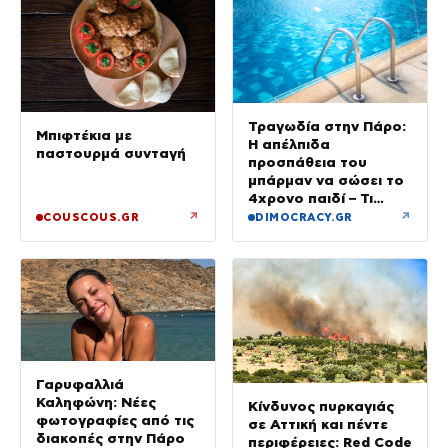
Τραγωδία στην Πάρο:
Μπιφτέκια με
Η απέλπιδα
παστουρμά συνταγή
προσπάθεια του
μπάρμαν να σώσει το
4χρονο παιδί – Τι
ερευνούν οι αρχές
↗
↗
COUSCOUS.GR
DIMOCRACY.GR
Γαρυφαλλιά
Καληφώνη: Νέες
Κίνδυνος πυρκαγιάς
φωτογραφίες από τις
σε Αττική και πέντε
διακοπές στην Πάρο
περιφέρειες: Red Code