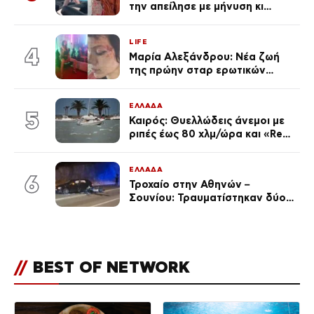
την απείλησε με μήνυση κι
εκείνη απαντά – «Δεν σε
αναγνώρισα, όταν κατάλαβα
LIFE
ποια είσαι σοκαρίστικα»
4
Μαρία Αλεξάνδρου: Νέα ζωή
της πρώην σταρ ερωτικών
ταινιών, μητέρα ενός παιδιού με
σύντροφο επιχειρηματία
ΕΛΛΑΔΑ
(Φωτογραφίες)
5
Καιρός: Θυελλώδεις άνεμοι με
ριπές έως 80 χλμ/ώρα και «Red
Code» σε 6 περιοχές για
κίνδυνο πυρκαγιάς
ΕΛΛΑΔΑ
6
Τροχαίο στην Αθηνών –
Σουνίου: Τραυματίστηκαν δύο
αστυνομικοί
//
BEST OF NETWORK