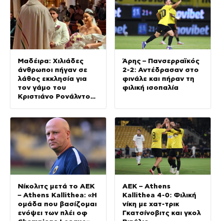
Μαδέιρα: Χιλιάδες
Άρης – Πανσερραϊκός
άνθρωποι πήγαν σε
2-2: Αντέδρασαν στο
λάθος εκκλησία για
φινάλε και πήραν τη
τον γάμο του
φιλική ισοπαλία
Κριστιάνο Ρονάλντο
και προκάλεσαν το
γέλιο στον
Πορτογάλο
Νίκολιτς μετά το ΑΕΚ
ΑΕΚ – Athens
– Athens Kallithea: «Η
Kallithea 4-0: Φιλική
ομάδα που βασίζομαι
νίκη με χατ-τρικ
ενόψει των πλέι οφ
Γκατσίνοβιτς και γκολ