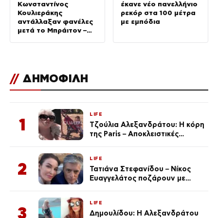
Κωνσταντίνος
έκανε νέο πανελλήνιο
Κουλιεράκης
ρεκόρ στα 100 μέτρα
αντάλλαξαν φανέλες
με εμπόδια
μετά το Μπράιτον –
Ρόμα
//
ΔΗΜΟΦΙΛΗ
LIFE
1
Τζούλια Αλεξανδράτου: Η κόρη
της Paris – Αποκλειστικές
φωτογραφίες
LIFE
2
Τατιάνα Στεφανίδου – Νίκος
Ευαγγελάτος ποζάρουν με
μαγιό σε παραλία στην
Κεφαλονιά
LIFE
3
Δημουλίδου: Η Αλεξανδράτου