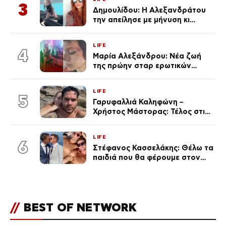
3
Δημουλίδου: Η Αλεξανδράτου
την απείλησε με μήνυση κι
εκείνη απαντά – «Δεν σε
αναγνώρισα, όταν κατάλαβα
LIFE
ποια είσαι σοκαρίστικα»
4
Μαρία Αλεξάνδρου: Νέα ζωή
της πρώην σταρ ερωτικών
ταινιών, μητέρα ενός παιδιού με
σύντροφο επιχειρηματία
LIFE
(Φωτογραφίες)
5
Γαρυφαλλιά Καληφώνη –
Χρήστος Μάστορας: Τέλος στις
φήμες χωρισμού, όλη η αλήθεια
για τη σχέση τους
LIFE
6
Στέφανος Κασσελάκης: Θέλω τα
παιδιά που θα φέρουμε στον
κόσμο να… – Αποκάλυψη για την
οικογένεια με τον Τάιλερ
//
BEST OF NETWORK