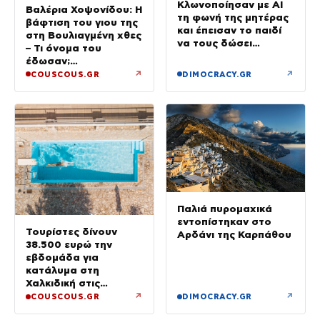
Κλωνοποίησαν με AI
Βαλέρια Χοψονίδου: Η
τη φωνή της μητέρας
βάφτιση του γιου της
και έπεισαν το παιδί
στη Βουλιαγμένη χθες
να τους δώσει
– Τι όνομα του
χρήματα και
έδωσαν;
κοσμήματα
(Φωτογραφίες)
↗
↗
COUSCOUS.GR
DIMOCRACY.GR
Παλιά πυρομαχικά
εντοπίστηκαν στο
Τουρίστες δίνουν
Αρδάνι της Καρπάθου
38.500 ευρώ την
εβδομάδα για
κατάλυμα στη
Χαλκιδική στις
διακοπές χλιδής στην
↗
↗
COUSCOUS.GR
DIMOCRACY.GR
Ελλάδα