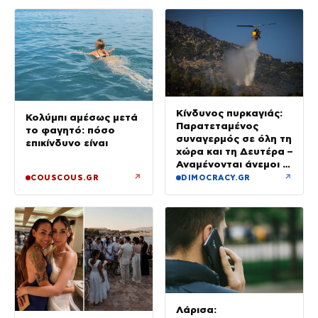
Κίνδυνος πυρκαγιάς:
Κολύμπι αμέσως μετά
Παρατεταμένος
το φαγητό: πόσο
συναγερμός σε όλη τη
επικίνδυνο είναι
χώρα και τη Δευτέρα –
Αναμένονται άνεμοι 9
μποφόρ
↗
↗
COUSCOUS.GR
DIMOCRACY.GR
Λάρισα: