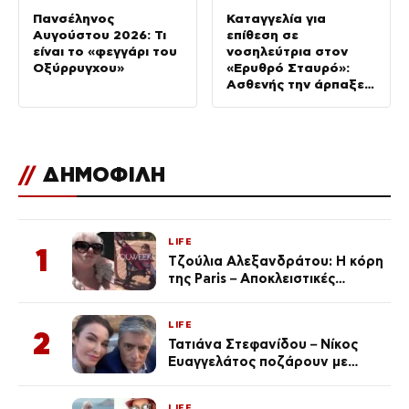
Πανσέληνος
Καταγγελία για
Αυγούστου 2026: Τι
επίθεση σε
είναι το «φεγγάρι του
νοσηλεύτρια στον
Οξύρρυγχου»
«Ερυθρό Σταυρό»:
Ασθενής την άρπαξε
από τα μαλλιά και τη
χτύπησε σε πόρτες
//
ΔΗΜΟΦΙΛΗ
LIFE
1
Τζούλια Αλεξανδράτου: Η κόρη
της Paris – Αποκλειστικές
φωτογραφίες
LIFE
2
Τατιάνα Στεφανίδου – Νίκος
Ευαγγελάτος ποζάρουν με
μαγιό σε παραλία στην
Κεφαλονιά
LIFE