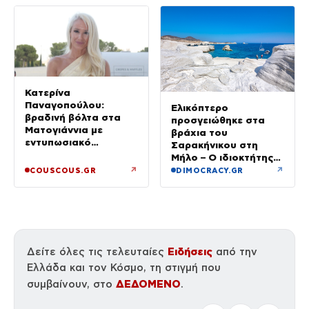
Κατερίνα
Παναγοπούλου:
Ελικόπτερο
βραδινή βόλτα στα
προσγειώθηκε στα
Ματογιάννια με
βράχια του
εντυπωσιακό
Σαρακήνικου στη
μαύρισμα και
Μήλο – Ο ιδιοκτήτης
διακοπές
κατέβηκε για μπάνιο
↗
↗
COUSCOUS.GR
DIMOCRACY.GR
Ειδήσεις
Δείτε όλες τις τελευταίες
από την
Ελλάδα και τον Κόσμο, τη στιγμή που
ΔΕΔΟΜΕΝΟ
συμβαίνουν, στο
.