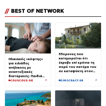
//
BEST OF NETWORK
55χρονος που
κατηγορείται ότι
Ηλικιακός «κόφτης»
έκρυβε επί χρόνια τη
για χιλιάδες
σορό του πατέρα του
ανήλικους με
σε καταψύκτη στον
αναπτυξιακές
ανακριτή – Τα πρώτα
διαταραχές: Παιδιά
του λόγια στους
ενός κατώτερου θεού
↗
↗
COUSCOUS.GR
DIMOCRACY.GR
αστυνομικούς