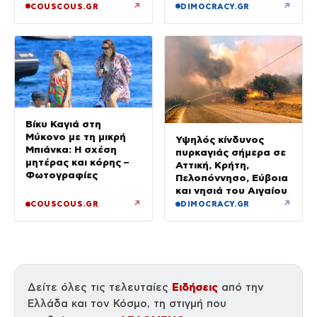
Τα στοιχεία που την
↗
↗
COUSCOUS.GR
DIMOCRACY.GR
«πρόδωσαν» και οι
ρόλοι
Βίκυ Καγιά στη
Μύκονο με τη μικρή
Υψηλός κίνδυνος
Μπιάνκα: Η σχέση
πυρκαγιάς σήμερα σε
μητέρας και κόρης –
Αττική, Κρήτη,
Φωτογραφίες
Πελοπόννησο, Εύβοια
και νησιά του Αιγαίου
↗
↗
COUSCOUS.GR
DIMOCRACY.GR
Ειδήσεις
Δείτε όλες τις τελευταίες
από την
Ελλάδα και τον Κόσμο, τη στιγμή που