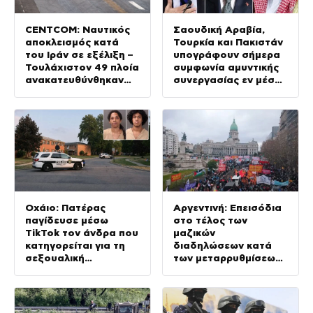
CENTCOM: Ναυτικός
Σαουδική Αραβία,
αποκλεισμός κατά
Τουρκία και Πακιστάν
του Ιράν σε εξέλιξη –
υπογράφουν σήμερα
Τουλάχιστον 49 πλοία
συμφωνία αμυντικής
ανακατευθύνθηκαν
συνεργασίας εν μέσω
από τις αμερικανικές
της κρίσης στη Μέση
δυνάμεις
Ανατολή
Οχάιο: Πατέρας
Αργεντινή: Επεισόδια
παγίδευσε μέσω
στο τέλος των
TikTok τον άνδρα που
μαζικών
κατηγορείται για τη
διαδηλώσεων κατά
σεξουαλική
των μεταρρυθμίσεων
κακοποίηση της κόρης
Μιλέι, βίντεο
του και τον
πυροβόλησε