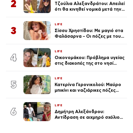
2
Τζούλια Αλεξανδράτου: Απειλεί
ότι θα κινηθεί νομικά μετά την
ανάρτηση της Δημουλίδου
LIFE
3
Σίσσυ Χρηστίδου: Με μαγιό στα
Φαλάσαρνα – Οι πόζες με τους
διάσημους φίλους της
(φωτογραφίες & βίντεο)
LIFE
4
Οικονομάκου: Πρόβλημα υγείας
στις διακοπές της στο νησί
Μπόρα Μπόρα – «Έσκασε όλη η
κούραση του χειμώνα»
LIFE
5
Κατερίνα Γερονικολού: Μαύρο
μπικίνι και ναζιάρικες πόζες
(φωτογραφίες)
LIFE
6
Δημήτρη Αλεξάνδρου:
Αντίδραση σε αιχμηρό σχόλιο
για την Τούνη με αφορμή το
μεγάλωμα του Πάρη