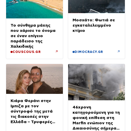
Μοσχάτο: Φωτιά σε
εγκαταλελειμμένο
Το σύνθημα μάχης
κτίριο
που χάρισε το όνομα
σε έναν επίγειο
παράδεισο της
Χαλκιδικής
↗
↗
COUSCOUS.GR
DIMOCRACY.GR
Κιάρα Φεράνι στην
Ίμπιζα με τον
46χρονη
σύντροφό της μετά
κατηγορούμενη για τη
τις διακοπές στην
φονική επίθεση στη
Ελλάδα – Τρυφερές
Marfin ενώπιον της
στιγμές στην παραλία
Δικαιοσύνης σήμερα –