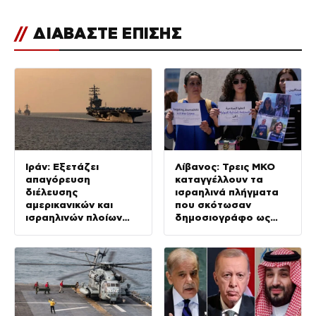
//
ΔΙΑΒΑΣΤΕ ΕΠΙΣΗΣ
Ιράν: Εξετάζει
Λίβανος: Τρεις ΜΚΟ
απαγόρευση
καταγγέλλουν τα
διέλευσης
ισραηλινά πλήγματα
αμερικανικών και
που σκότωσαν
ισραηλινών πλοίων
δημοσιογράφο ως
από τα Στενά του
«έγκλημα πολέμου»
Ορμούζ