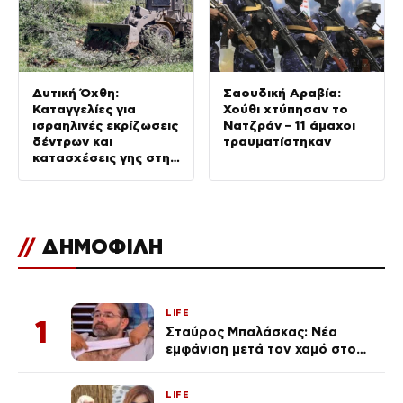
Δυτική Όχθη:
Σαουδική Αραβία:
Καταγγελίες για
Χούθι χτύπησαν το
ισραηλινές εκρίζωσεις
Νατζράν – 11 άμαχοι
δέντρων και
τραυματίστηκαν
κατασχέσεις γης στην
Τζενίν
//
ΔΗΜΟΦΙΛΗ
LIFE
1
Σταύρος Μπαλάσκας: Νέα
εμφάνιση μετά τον χαμό στο
«Πρωινό» (Φωτογραφία)
LIFE