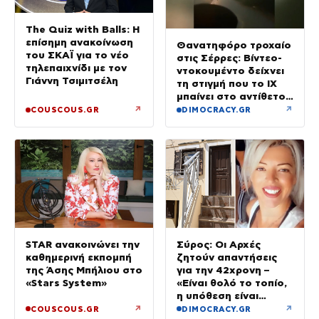
The Quiz with Balls: Η
επίσημη ανακοίνωση
Θανατηφόρο τροχαίο
του ΣΚΑΪ για το νέο
στις Σέρρες: Βίντεο-
τηλεπαιχνίδι με τον
ντοκουμέντο δείχνει
Γιάννη Τσιμιτσέλη
τη στιγμή που το ΙΧ
μπαίνει στο αντίθετο
ρεύμα – Ακαριαία
↗
↗
COUSCOUS.GR
DIMOCRACY.GR
πέθαναν γιος και
μητέρα
STAR ανακοινώνει την
Σύρος: Οι Αρχές
καθημερινή εκπομπή
ζητούν απαντήσεις
της Άσης Μπήλιου στο
για την 42χρονη –
«Stars System»
«Είναι θολό το τοπίο,
η υπόθεση είναι
περίεργη»
↗
↗
COUSCOUS.GR
DIMOCRACY.GR