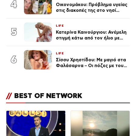
4
Οικονομάκου: Πρόβλημα υγείας
στις διακοπές της στο νησί
Μπόρα Μπόρα – «Έσκασε όλη η
κούραση του χειμώνα»
LIFE
5
Κατερίνα Καινούργιου: Ανέμελη
στιγμή κάτω από τον ήλιο με
τους followers της
(φωτογραφία)
LIFE
6
Σίσσυ Χρηστίδου: Με μαγιό στα
Φαλάσαρνα – Οι πόζες με τους
διάσημους φίλους της
(φωτογραφίες & βίντεο)
//
BEST OF NETWORK