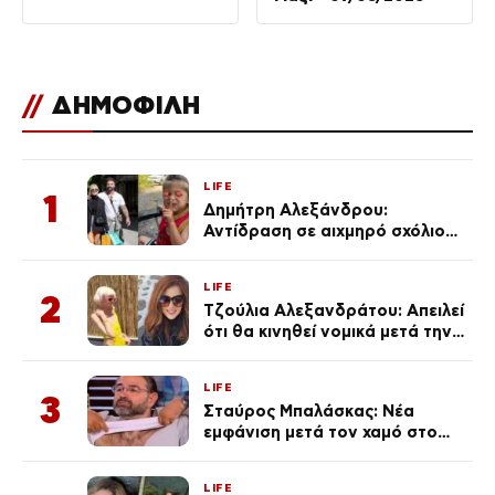
//
ΔΗΜΟΦΙΛΗ
LIFE
1
Δημήτρη Αλεξάνδρου:
Αντίδραση σε αιχμηρό σχόλιο
για την Τούνη με αφορμή το
μεγάλωμα του Πάρη
LIFE
2
Τζούλια Αλεξανδράτου: Απειλεί
ότι θα κινηθεί νομικά μετά την
ανάρτηση της Δημουλίδου
LIFE
3
Σταύρος Μπαλάσκας: Νέα
εμφάνιση μετά τον χαμό στο
«Πρωινό» (Φωτογραφία)
LIFE