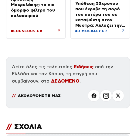
Υπόθεση 55χρονου
Μακρυλάκης: το πιο
που έκρυβε τη σορό
όμορφο φίλτρο του
του πατέρα του σε
καλοκαιριού
καταψύκτη στον
Μυστρά: Αλλάζει την
υπερασπιστική του
↗
↗
COUSCOUS.GR
DIMOCRACY.GR
γραμμή
Ειδήσεις
Δείτε όλες τις τελευταίες
από την
Ελλάδα και τον Κόσμο, τη στιγμή που
ΔΕΔΟΜΕΝΟ
συμβαίνουν, στο
.
ΑΚΟΛΟΥΘΗΣΤΕ ΜΑΣ
//
ΣΧΟΛΙΑ