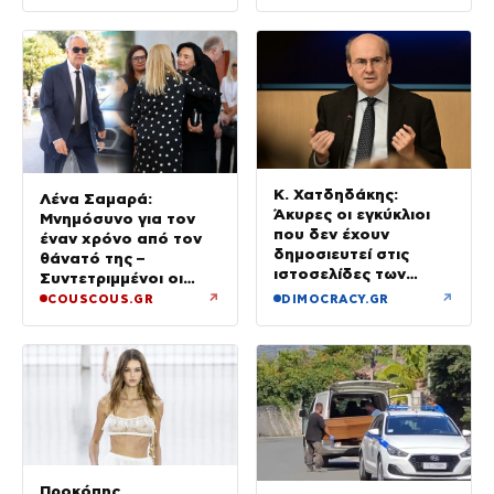
Κ. Χατδηδάκης:
Λένα Σαμαρά:
Άκυρες οι εγκύκλιοι
Μνημόσυνο για τον
που δεν έχουν
έναν χρόνο από τον
δημοσιευτεί στις
θάνατό της –
ιστοσελίδες των
Συντετριμμένοι οι
φορέων – Τι θα ισχύει
γονείς και ο αδελφός
↗
↗
COUSCOUS.GR
DIMOCRACY.GR
από 1η Οκτωβρίου
της
Προκόπης