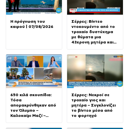
Η πρόγνωση του
Σέρρες: Βίντεο
καιρού | 07/08/2026
ντοκουμέντο από το
τροχαίο δυστύχημα
με θύματα μια
43χρονη μητέρα και
τον 24χρονο γιο της
650 κιλά σκουπίδια:
Σέρρες: Νεκροί σε
Τόσα
τροχαίο γιος και
απομακρύνθηκαν από
μητέρα – Συγκλονίζει
τον Όλυμπο –
το βίντεο μέσα από
Καλοκαίρι Μαζί –
το φορτηγό
07/08/2026