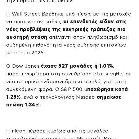
την πορεία των επιτοκίων.
Η Wall Street βρέθηκε υπό πίεση, με τις μετοχές
να υποχωρούν, καθώς
οι επενδυτές είδαν στις
νέες προβλέψεις της κεντρικής τράπεζας πιο
αυστηρή στάση
απέναντι στον πληθωρισμό και
αυξημένη πιθανότητα νέας αύξησης επιτοκίων
μέσα στο 2026.
Ο Dow Jones
έχασε 527 μονάδες ή 1,01%
,
παρότι νωρίτερα στη συνεδρίαση είχε κινηθεί σε
νέο ιστορικό ενδοσυνεδριακό υψηλό, για τρίτη
συνεχόμενη φορά. Ο S&P 500 υ
ποχώρησε κατά
1,25%
, ενώ ο τεχνολογικός Nasdaq
σημείωσε
πτώση 1,34%.
Η πίεση πέρασε κυρίως από τις μεγάλες
τεχνολογικές εταιρείες, με Microsoft, Meta