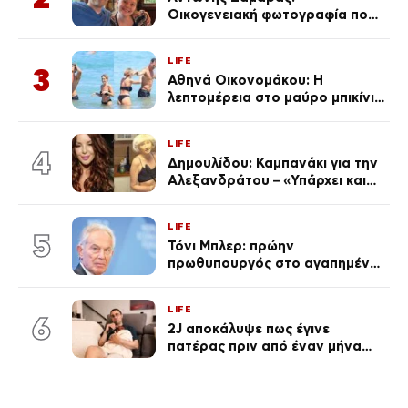
Οικογενειακή φωτογραφία που
ανάρτησε ο γιος του λίγο πριν
από την επέτειο θανάτου της
LIFE
Λένας
3
Αθηνά Οικονομάκου: Η
λεπτομέρεια στο μαύρο μπικίνι
της που απογείωσε την
εμφάνισή της στη Μύκονο
LIFE
(φωτογραφίες)
4
Δημουλίδου: Καμπανάκι για την
Αλεξανδράτου – «Υπάρχει και
ένα μικρό παιδί πίσω που
χρειάζεται τη μάνα του»
LIFE
5
Τόνι Μπλερ: πρώην
πρωθυπουργός στο αγαπημένο
του Πόρτο Χέλι
LIFE
6
2J αποκάλυψε πως έγινε
πατέρας πριν από έναν μήνα
(Βίντεο)