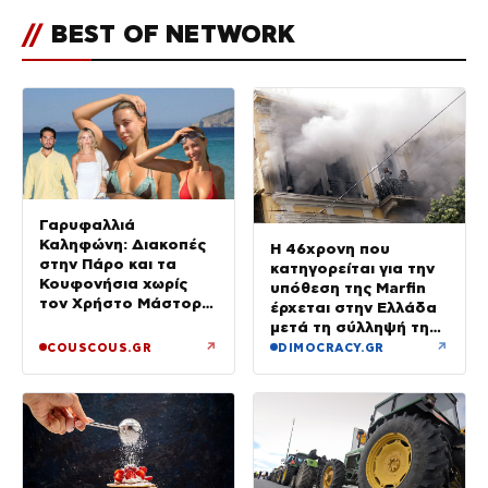
//
BEST OF NETWORK
Γαρυφαλλιά
Καληφώνη: Διακοπές
Η 46χρονη που
στην Πάρο και τα
κατηγορείται για την
Κουφονήσια χωρίς
υπόθεση της Marfin
τον Χρήστο Μάστορα
έρχεται στην Ελλάδα
– Φωτογραφίες
μετά τη σύλληψή της
στο Λονδίνο
↗
↗
COUSCOUS.GR
DIMOCRACY.GR