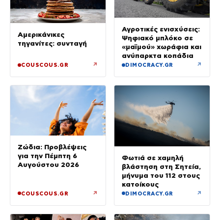
Αγροτικές ενισχύσεις:
Αμερικάνικες
Ψηφιακό μπλόκο σε
τηγανίτες: συνταγή
«μαϊμού» χωράφια και
ανύπαρκτα κοπάδια
↗
↗
COUSCOUS.GR
DIMOCRACY.GR
Ζώδια: Προβλέψεις
για την Πέμπτη 6
Φωτιά σε χαμηλή
Αυγούστου 2026
βλάστηση στη Σητεία,
μήνυμα του 112 στους
κατοίκους
↗
↗
COUSCOUS.GR
DIMOCRACY.GR