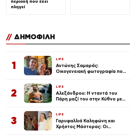
περιοχή που έχει
πληγεί
//
ΔΗΜΟΦΙΛΗ
LIFE
1
Αντώνης Σαμαράς:
Οικογενειακή φωτογραφία που
ανάρτησε ο γιος του λίγο πριν
από την επέτειο θανάτου της
LIFE
Λένας
2
Αλεξάνδρου: Η νταντά του
Πάρη μαζί του στην Κύθνο με
τον μικρό και την Ελληνίδου
(Φωτογραφίες)
LIFE
3
Γαρυφαλλιά Καληφώνη και
Χρήστος Μάστορας: Οι
χωριστές διακοπές και η