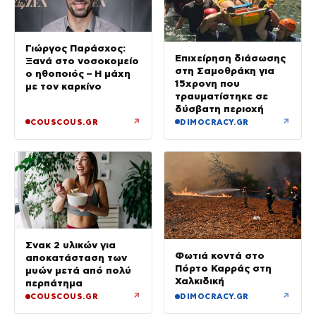
Γιώργος Παράσχος:
Επιχείρηση διάσωσης
Ξανά στο νοσοκομείο
στη Σαμοθράκη για
ο ηθοποιός – Η μάχη
15χρονη που
με τον καρκίνο
τραυματίστηκε σε
δύσβατη περιοχή
↗
↗
COUSCOUS.GR
DIMOCRACY.GR
Σνακ 2 υλικών για
Φωτιά κοντά στο
αποκατάσταση των
Πόρτο Καρράς στη
μυών μετά από πολύ
Χαλκιδική
περπάτημα
↗
↗
COUSCOUS.GR
DIMOCRACY.GR