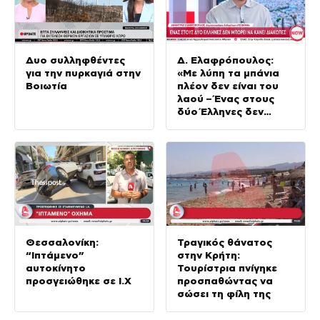
Δυο συλληφθέντες
Δ. Ελαφρόπουλος:
για την πυρκαγιά στην
«Με λύπη τα μπάνια
Βοιωτία
πλέον δεν είναι του
λαού – Ένας στους
δύο Έλληνες δεν
μπορεί να πάει
διακοπές»
Θεσσαλονίκη:
Τραγικός θάνατος
“Ιπτάμενο”
στην Κρήτη:
αυτοκίνητο
Τουρίστρια πνίγηκε
προσγειώθηκε σε Ι.Χ
προσπαθώντας να
σώσει τη φίλη της