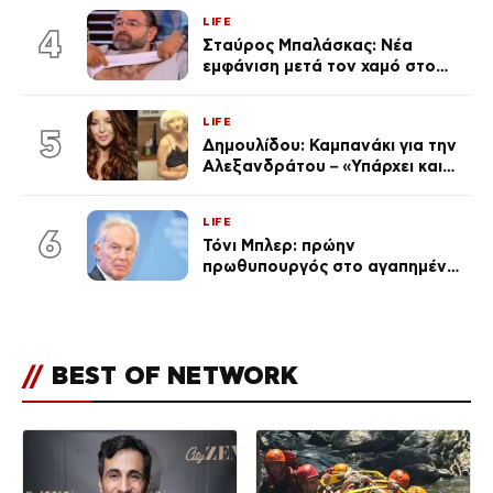
επέτειος που φέτος πέρασε
LIFE
απαρατήρητη
4
Σταύρος Μπαλάσκας: Νέα
εμφάνιση μετά τον χαμό στο
«Πρωινό» (Φωτογραφία)
LIFE
5
Δημουλίδου: Καμπανάκι για την
Αλεξανδράτου – «Υπάρχει και
ένα μικρό παιδί πίσω που
χρειάζεται τη μάνα του»
LIFE
6
Τόνι Μπλερ: πρώην
πρωθυπουργός στο αγαπημένο
του Πόρτο Χέλι
//
BEST OF NETWORK