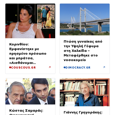
Πτώση γυναίκας από
Κορινθίου:
την Υψηλή Γέφυρα
Εμφανίστηκε με
στη Χαλκίδα –
πρησμένο πρόσωπο
Μεταφέρθηκε στο
και μπράτσα,
νοσοκομείο
«Αισθάνομαι
μπουχτισμένη»
↗
↗
COUSCOUS.GR
DIMOCRACY.GR
(βίντεο)
Κώστας Σαμαράς:
Γιάννης Γρηγοράκης:
Οικογενειακή