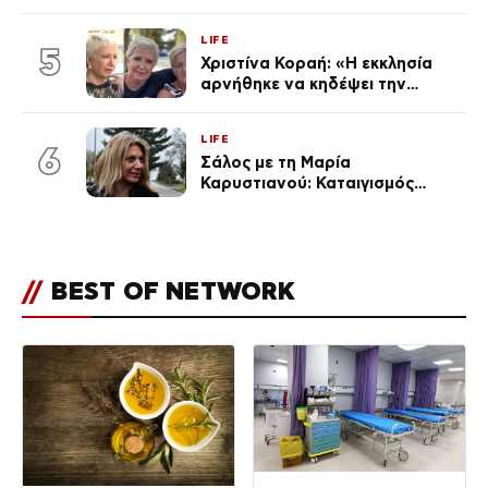
Τζολάκη, Μουζακίτη, Παυλίδη
και Κωνσταντέλια «κλειδί» στον
LIFE
αποκλεισμό από το Μουντιάλ
5
Χριστίνα Κοραή: «Η εκκλησία
αρνήθηκε να κηδέψει την
αδερφή μου, που χάρισε 4
ζωές»
LIFE
6
Σάλος με τη Μαρία
Καρυστιανού: Καταιγισμός
αντιδράσεων για την ανάρτηση
για την τραγωδία στην
Ηλιούπολη
//
BEST OF NETWORK