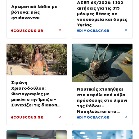
ΑΣΕΠ 6Κ/2026: 1.102
Αρωματικά λάδια με
αιτήσεις για τις 315
βότανα: πώς
μόνιμες θέσεις σε
φτιάχνονται
νοσοκομεία και δομές
Υγείας
↗
↗
COUSCOUS.GR
DIMOCRACY.GR
Σιμώνη
Χριστοδούλου:
Ναυτικός χτυπήθηκε
Φωτογραφίες με
στο κεφάλι από κάβο
μπικίνι στην Ίμπιζα –
πρόσδεσης στο λιμάνι
Συνεχίζει τις διακοπές
της Ρόδου –
της με τον σύζυγό
Νοσηλεύεται στο
της, Αντρέα Γεωργίου
νοσοκομείο
↗
↗
COUSCOUS.GR
DIMOCRACY.GR