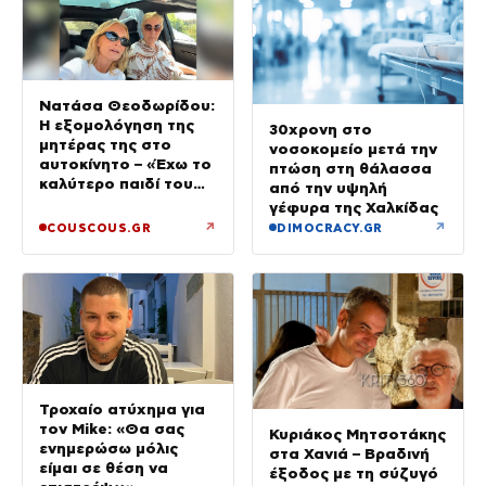
Νατάσα Θεοδωρίδου:
Η εξομολόγηση της
30χρονη στο
μητέρας της στο
νοσοκομείο μετά την
αυτοκίνητο – «Έχω το
πτώση στη θάλασσα
καλύτερο παιδί του
από την υψηλή
κόσμου»
γέφυρα της Χαλκίδας
↗
↗
COUSCOUS.GR
DIMOCRACY.GR
Τροχαίο ατύχημα για
τον Mike: «Θα σας
Κυριάκος Μητσοτάκης
ενημερώσω μόλις
στα Χανιά – Βραδινή
είμαι σε θέση να
έξοδος με τη σύζυγό