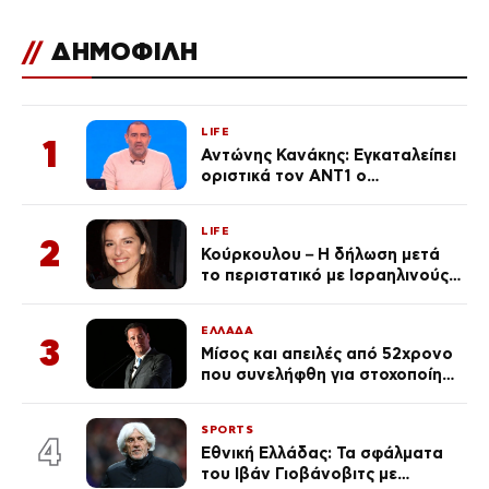
πάνω από 240
//
ΔΗΜΟΦΙΛΗ
LIFE
1
Αντώνης Κανάκης: Εγκαταλείπει
οριστικά τον ΑΝΤ1 ο
αγαπημένος παρουσιαστής
LIFE
2
Κούρκουλου – Η δήλωση μετά
το περιστατικό με Ισραηλινούς:
«Φερθήκατε σαν
κακομαθημένο
ΕΛΛΑΔΑ
πλουσιοκόριτσο»
3
Μίσος και απειλές από 52χρονο
που συνελήφθη για στοχοποίηση
του Άδωνι Γεωργιάδη –
Οραματιζόταν μέρες Νεπάλ
SPORTS
στην Ελλάδα
4
Εθνική Ελλάδας: Τα σφάλματα
του Ιβάν Γιοβάνοβιτς με