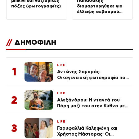
μπικίνι και ναζιάρικες
Παπαδάκης
πόζες (φωτογραφίες)
διαμαρτυρήθηκε για
έλλειψη σεβασμού
στον πατέρα του
//
ΔΗΜΟΦΙΛΗ
LIFE
1
Αντώνης Σαμαράς:
Οικογενειακή φωτογραφία που
ανάρτησε ο γιος του λίγο πριν
από την επέτειο θανάτου της
LIFE
Λένας
2
Αλεξάνδρου: Η νταντά του
Πάρη μαζί του στην Κύθνο με
τον μικρό και την Ελληνίδου
(Φωτογραφίες)
LIFE
3
Γαρυφαλλιά Καληφώνη και
Χρήστος Μάστορας: Οι