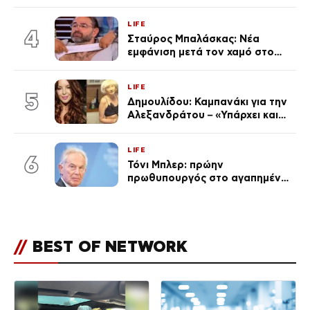
χωριστές διακοπές και η
επέτειος που φέτος πέρασε
LIFE
απαρατήρητη
4
Σταύρος Μπαλάσκας: Νέα
εμφάνιση μετά τον χαμό στο
«Πρωινό» (Φωτογραφία)
LIFE
5
Δημουλίδου: Καμπανάκι για την
Αλεξανδράτου – «Υπάρχει και
ένα μικρό παιδί πίσω που
χρειάζεται τη μάνα του»
LIFE
6
Τόνι Μπλερ: πρώην
πρωθυπουργός στο αγαπημένο
του Πόρτο Χέλι
//
BEST OF NETWORK