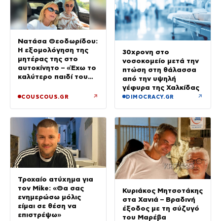
Νατάσα Θεοδωρίδου:
Η εξομολόγηση της
30χρονη στο
μητέρας της στο
νοσοκομείο μετά την
αυτοκίνητο – «Έχω το
πτώση στη θάλασσα
καλύτερο παιδί του
από την υψηλή
κόσμου»
γέφυρα της Χαλκίδας
↗
↗
COUSCOUS.GR
DIMOCRACY.GR
Τροχαίο ατύχημα για
τον Mike: «Θα σας
Κυριάκος Μητσοτάκης
ενημερώσω μόλις
στα Χανιά – Βραδινή
είμαι σε θέση να
έξοδος με τη σύζυγό
επιστρέψω»
του Μαρέβα