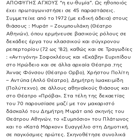
ΑΠΟΦΥΓΗΣ ΑΓΧΟΥΣ “η ευ-θυμία”. Ως ηθοποιός
έχει πρωταγωνιστήσει σε 45 παραστάσεις.
Συμμετείχε από το 1972 (με ειδική άδεια) στους
θιάσους : Mυράτ – Ζουμπουλάκη (Θέατρο
Αθηνών), όπου ερμήνευσε βασικούς ρόλους σε
δεκάδες έργα του κλασσικού και σύγχρονου
ρεπερτορίου (72 ως ’82), καθώς και σε Τραγωδίες
: «Αντιγόνη» Σοφοκλέους και «Εκάβη» Ευριπίδου
στο Ηρώδειο και σε άλλα αρχαία Θέατρα ,της
Άννας Φόνσου (Θέατρο Ορβο), Χρήστου Πολίτη
– Αντύπα (Απλό Θέατρο), Δημήτρη Ιωακειμίδη
(Πολύτεχνο), σε άλλους αθηναϊκούς θιάσους και
στο Θέατρο «Πρόβα». Στα τέλη της δεκαετίας
του 70 παρουσίασε μαζί με τον μακαριστό
δάσκαλό του Δημήτρη Μυράτ από σκηνής του
Θεάτρου Αθηνών, το «Συμπόσιο» του Πλάτωνος
και το «Κατά Μάρκον» Ευαγγέλιο στη Δημοτική,
σε παγκόσμιες πρώτες. Σκηνοθέτησε συνολικά