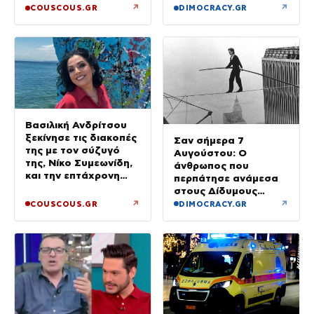
↗
↗
COUSCOUS.GR
DIMOCRACY.GR
Βασιλική Ανδρίτσου
ξεκίνησε τις διακοπές
Σαν σήμερα 7
της με τον σύζυγό
Αυγούστου: Ο
της, Νίκο Συμεωνίδη,
άνθρωπος που
και την επτάχρονη
περπάτησε ανάμεσα
κόρη τους
στους Δίδυμους
Πύργους
↗
↗
COUSCOUS.GR
DIMOCRACY.GR