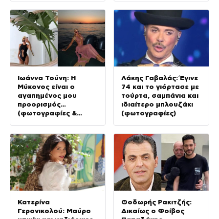
Ιωάννα Τούνη: Η
Λάκης Γαβαλάς: Έγινε
Μύκονος είναι ο
74 και το γιόρτασε με
αγαπημένος μου
τούρτα, σαμπάνια και
προορισμός…
ιδιαίτερο μπλουζάκι
(φωτογραφίες &
(φωτογραφίες)
Βίντεο)
Κατερίνα
Θοδωρής Ρακιτζής:
Γερονικολού: Μαύρο
Δικαίως ο Φοίβος