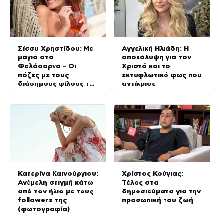
Σίσσυ Χρηστίδου: Με
Αγγελική Ηλιάδη: Η
μαγιό στα
αποκάλυψη για τον
Φαλάσαρνα – Οι
Χριστό και το
πόζες με τους
εκτυφλωτικό φως που
διάσημους φίλους της
αντίκρισε
(φωτογραφίες &
βίντεο)
Κατερίνα Καινούργιου:
Χρίστος Κούγιας:
Ανέμελη στιγμή κάτω
Τέλος στα
από τον ήλιο με τους
δημοσιεύματα για την
followers της
προσωπική του ζωή
(φωτογραφία)