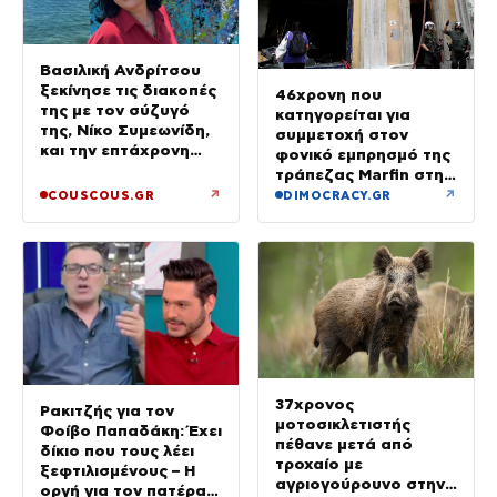
Βασιλική Ανδρίτσου
ξεκίνησε τις διακοπές
46χρονη που
της με τον σύζυγό
κατηγορείται για
της, Νίκο Συμεωνίδη,
συμμετοχή στον
και την επτάχρονη
φονικό εμπρησμό της
κόρη τους
τράπεζας Marfin στην
Αθήνα
↗
↗
COUSCOUS.GR
DIMOCRACY.GR
37χρονος
Ρακιτζής για τον
μοτοσικλετιστής
Φοίβο Παπαδάκη: Έχει
πέθανε μετά από
δίκιο που τους λέει
τροχαίο με
ξεφτιλισμένους – Η
αγριογούρουνο στην
οργή για τον πατέρα