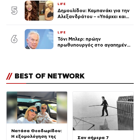
LIFE
5
Δημουλίδου: Καμπανάκι για την
Αλεξανδράτου – «Υπάρχει και
ένα μικρό παιδί πίσω που
χρειάζεται τη μάνα του»
LIFE
6
Τόνι Μπλερ: πρώην
πρωθυπουργός στο αγαπημένο
του Πόρτο Χέλι
//
BEST OF NETWORK
Νατάσα Θεοδωρίδου:
Η εξομολόγηση της
Σαν σήμερα 7