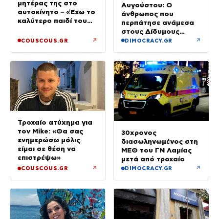
μητέρας της στο
Αυγούστου: Ο
αυτοκίνητο – «Έχω το
άνθρωπος που
καλύτερο παιδί του
περπάτησε ανάμεσα
κόσμου»
στους Δίδυμους
Πύργους
↗
↗
COUSCOUS.GR
DIMOCRACY.GR
Τροχαίο ατύχημα για
τον Mike: «Θα σας
30χρονος
ενημερώσω μόλις
διασωληνωμένος στη
είμαι σε θέση να
ΜΕΘ του ΓΝ Λαμίας
επιστρέψω»
μετά από τροχαίο
↗
↗
COUSCOUS.GR
DIMOCRACY.GR