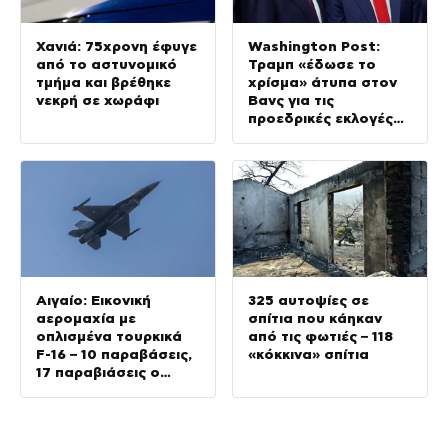
Χανιά: 75χρονη έφυγε
Washington Post:
από το αστυνομικό
Τραμπ «έδωσε το
τμήμα και βρέθηκε
χρίσμα» άτυπα στον
νεκρή σε χωράφι
Βανς για τις
προεδρικές εκλογές
του 2028
Αιγαίο: Εικονική
325 αυτοψίες σε
αερομαχία με
σπίτια που κάηκαν
οπλισμένα τουρκικά
από τις φωτιές – 118
F-16 – 10 παραβάσεις,
«κόκκινα» σπίτια
17 παραβιάσεις ο
απολογισμός