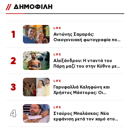
//
ΔΗΜΟΦΙΛΗ
LIFE
1
Αντώνης Σαμαράς:
Οικογενειακή φωτογραφία που
ανάρτησε ο γιος του λίγο πριν
από την επέτειο θανάτου της
LIFE
Λένας
2
Αλεξάνδρου: Η νταντά του
Πάρη μαζί του στην Κύθνο με
τον μικρό και την Ελληνίδου
(Φωτογραφίες)
LIFE
3
Γαρυφαλλιά Καληφώνη και
Χρήστος Μάστορας: Οι
χωριστές διακοπές και η
επέτειος που φέτος πέρασε
LIFE
απαρατήρητη
4
Σταύρος Μπαλάσκας: Νέα
εμφάνιση μετά τον χαμό στο
«Πρωινό» (Φωτογραφία)