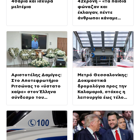
40άρια και ισχυρά
42χρονη – «Τα παιδιά
μελτέμια
φώναζαν και
έκλαιγαν, πέντε
άνθρωποι κάναμε
ΚΑΡΠΑ»
Αριστοτέλης Δαμίγος:
Μετρό Θεσσαλονίκης:
Στο Αποτεφρωτήριο
Δοκιμαστικά
Ριτσώνας το «ύστατο
δρομολόγια προς την
χαίρε» στον Έλληνα
Καλαμαριά, στόχος η
σύνδεσμο του
λειτουργία έως τέλος
ελικοπτέρου που
Αυγούστου
έπεσε στην Ψάθα