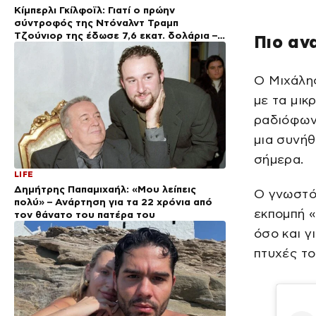
Κίμπερλι Γκίλφοϊλ: Γιατί ο πρώην
σύντροφός της Ντόναλντ Τραμπ
Τζούνιορ της έδωσε 7,6 εκατ. δολάρια –
Πιο αν
Η συμφωνία 2 χρόνια μετά τον χωρισμό
Ο Μιχάλη
με τα μικ
ραδιόφωνο
μια συνήθ
σήμερα.
LIFE
Δημήτρης Παπαμιχαήλ: «Μου λείπεις
Ο γνωστό
πολύ» – Ανάρτηση για τα 22 χρόνια από
εκπομπή «
τον θάνατο του πατέρα του
όσο και γ
πτυχές το