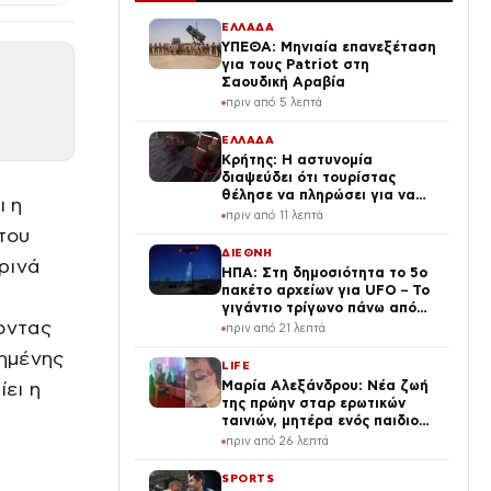
ΕΛΛΑΔΑ
ΥΠΕΘΑ: Μηνιαία επανεξέταση
για τους Patriot στη
Σαουδική Αραβία
πριν από 5 λεπτά
ΕΛΛΑΔΑ
Κρήτης: Η αστυνομία
διαψεύδει ότι τουρίστας
θέλησε να πληρώσει για να
ι η
ασελγήσει σε παιδί – Ερωτική
πριν από 11 λεπτά
πρόταση σε ενήλικη
του
εργαζόμενη
ΔΙΕΘΝΗ
ρινά
ΗΠΑ: Στη δημοσιότητα το 5ο
πακέτο αρχείων για UFO – Το
γιγάντιο τρίγωνο πάνω από
οντας
αμερικανική βάση και η
πριν από 21 λεπτά
μεταλλική σφαίρα
χημένης
LIFE
ίει η
Μαρία Αλεξάνδρου: Νέα ζωή
της πρώην σταρ ερωτικών
ταινιών, μητέρα ενός παιδιού
με σύντροφο επιχειρηματία
πριν από 26 λεπτά
(Φωτογραφίες)
SPORTS