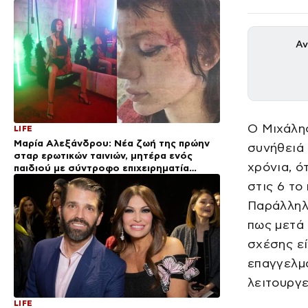
Αν
Ο Μιχάλη
LIFE
Μαρία Αλεξάνδρου: Νέα ζωή της πρώην
συνήθειά 
σταρ ερωτικών ταινιών, μητέρα ενός
χρόνια, ό
παιδιού με σύντροφο επιχειρηματία
(Φωτογραφίες)
στις 6 το
Παράλληλα
πως μετά 
σχέσης εί
επαγγελμ
λειτουργε
LIFE