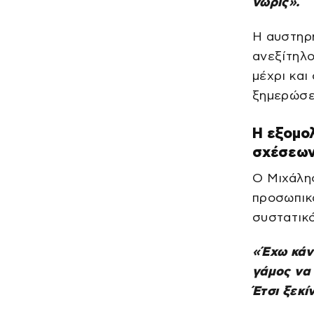
νωρίς».
Η αυστηρή
ανεξίτηλ
μέχρι και
ξημερώσει
Η εξομολ
σχέσεω
Ο Μιχάλης
προσωπικά
συστατικό
«Έχω κάνε
γάμος να 
Έτσι ξεκί