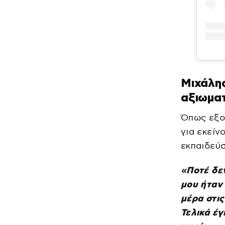
Μιχάλη
αξιωματ
Όπως εξο
για εκείν
εκπαιδεύσ
«Ποτέ δε
μου ήταν 
μέρα στις
Τελικά έγ