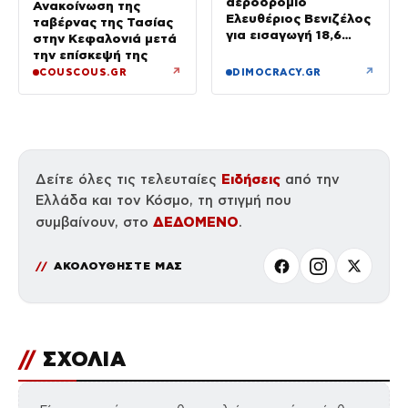
αεροδρόμιο
Ανακοίνωση της
Ελευθέριος Βενιζέλος
ταβέρνας της Τασίας
για εισαγωγή 18,6
στην Κεφαλονιά μετά
κιλών υδροπονικής
την επίσκεψή της
κάνναβης σε
↗
↗
COUSCOUS.GR
DIMOCRACY.GR
αποσκευές
Ειδήσεις
Δείτε όλες τις τελευταίες
από την
Ελλάδα και τον Κόσμο, τη στιγμή που
ΔΕΔΟΜΕΝΟ
συμβαίνουν, στο
.
ΑΚΟΛΟΥΘΗΣΤΕ ΜΑΣ
//
ΣΧΟΛΙΑ