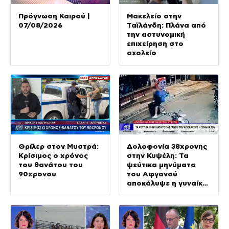
Πρόγνωση Καιρού |
Μακελείο στην
07/08/2026
Ταϊλάνδη: Πλάνα από
την αστυνομική
επιχείρηση στο
σχολείο
Θρίλερ στον Μυστρά:
Δολοφονία 38χρονης
Κρίσιμος ο χρόνος
στην Κυψέλη: Τα
του θανάτου του
ψεύτικα μηνύματα
90χρονου
του Αφγανού
αποκάλυψε η γυναίκα
του