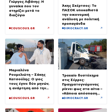
Γιώργος Λιβάνης: Η
Άκης Σκέρτσος: Το
γυναίκα που τον
ΠΑΣΟΚ υποκαθιστά
στηρίζει μετά το
την οικονομική
διαζύγιο
ανάλυση με πολιτική
προπαγάνδα
↗
↗
COUSCOUS.GR
DIMOCRACY.GR
Μαριαλένα
Ρουμελιώτη – Σάκης
Τροχαίο δυστύχημα
Κατσούλης: Ο γιος
στις Σέρρες:
τους έγινε δύο μηνών,
Πραγματογνώμονας
η ανάρτηση από την
ρίχνει φως στα αίτια –
παραλία
«Κάποια απόσπαση
προσοχής, ίσως
↗
↗
COUSCOUS.GR
DIMOCRACY.GR
μίλησε στο κινητό»