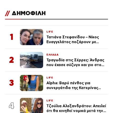
//
ΔΗΜΟΦΙΛΗ
LIFE
1
Τατιάνα Στεφανίδου – Νίκος
Ευαγγελάτος ποζάρουν με
μαγιό σε παραλία στην
Κεφαλονιά
ΕΛΛΑΔΑ
2
Τραγωδία στις Σέρρες: Άνδρας
που έχασε σύζυγο και γιο στο
τροχαίο λέει «Τα έχασα όλα, κάτι
με τράβαγε στην καρδιά μου»
LIFE
3
Alpha: Βαρύ πένθος για
συνεργάτιδα της Κατερίνας
Καινούργιου – «Κουράστηκες
πολύ… Απόψε είσαι στα χέρια
LIFE
του Θεού»
4
Τζούλια Αλεξανδράτου: Απειλεί
ότι θα κινηθεί νομικά μετά την