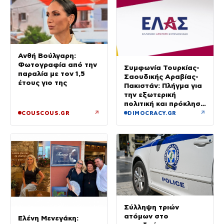
Ανθή Βούλγαρη:
Φωτογραφία από την
Συμφωνία Τουρκίας-
παραλία με τον 1,5
Σαουδικής Αραβίας-
έτους γιο της
Πακιστάν: Πλήγμα για
την εξωτερική
πολιτική και πρόκληση
για την Αθήνα, λέει η
↗
↗
COUSCOUS.GR
DIMOCRACY.GR
ΕΛΑΣ
Σύλληψη τριών
ατόμων στο
Ελένη Μενεγάκη: