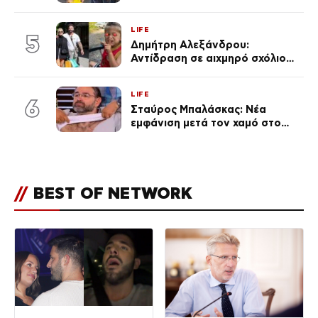
ανάρτηση της Δημουλίδου
LIFE
5
Δημήτρη Αλεξάνδρου:
Αντίδραση σε αιχμηρό σχόλιο
για την Τούνη με αφορμή το
μεγάλωμα του Πάρη
LIFE
6
Σταύρος Μπαλάσκας: Νέα
εμφάνιση μετά τον χαμό στο
«Πρωινό» (Φωτογραφία)
//
BEST OF NETWORK