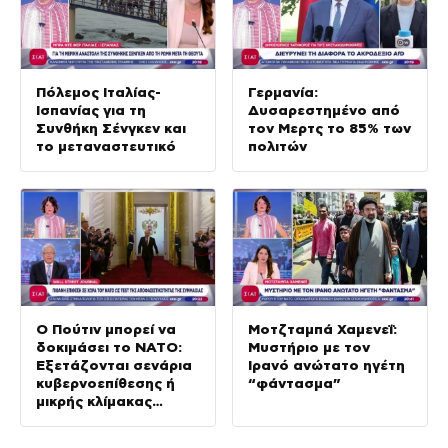
Πόλεμος Ιταλίας-
Γερμανία:
Ισπανίας για τη
Δυσαρεστημένο από
Συνθήκη Σένγκεν και
τον Μερτς το 85% των
το μεταναστευτικό
πολιτών
Ο Πούτιν μπορεί να
Μοτζταμπά Χαμενεΐ:
δοκιμάσει το ΝΑΤΟ:
Μυστήριο με τον
Εξετάζονται σενάρια
Ιρανό ανώτατο ηγέτη
κυβερνοεπίθεσης ή
“φάντασμα”
μικρής κλίμακας
χερσαία εισβολή