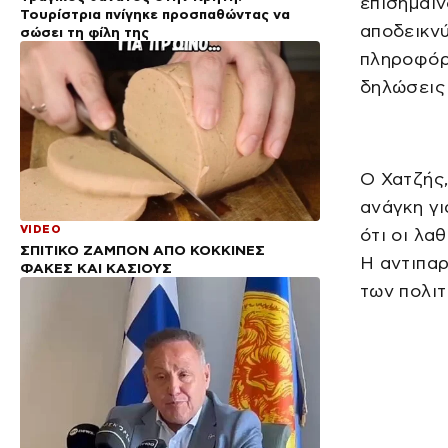
επισημαίν
Τουρίστρια πνίγηκε προσπαθώντας να
αποδεικν
σώσει τη φίλη της
πληροφόρη
δηλώσεις 
Ο Χατζής,
ανάγκη γι
VIDEO
ότι οι λα
ΣΠΙΤΙΚΟ ΖΑΜΠΟΝ ΑΠΟ ΚΟΚΚΙΝΕΣ
Η αντιπαρ
ΦΑΚΕΣ ΚΑΙ ΚΑΣΙΟΥΣ
των πολιτ