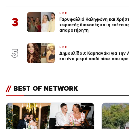
LIFE
3
Γαρυφαλλιά Καληφώνη και Χρήσ
χωριστές διακοπές και η επέτει
απαρατήρητη
LIFE
5
Δημουλίδου: Καμπανάκι για την 
και ένα μικρό παιδί πίσω που χρ
//
BEST OF NETWORK