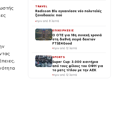
α
TRAVEL
σωστής
Radisson Blu εγκαινίασε νέο πολυτελές
ιες
ξενοδοχείο: πού
πριν από 8 λεπτά
ΕΠΙΧΕΙΡΗΣΕΙΣ
Ο ΟΤΕ για 18η συνεχή χρονιά
στη διεθνή σειρά δεικτών
FTSE4Good
ην
πριν από 12 λεπτά
ώντας
SPORTS
έπειες.
Super Cup: 3.000 εισιτήρια
από τους φίλους του ΟΦΗ για
νότητα
το ματς τίτλου με την ΑΕΚ
πριν από 12 λεπτά
ΕΛΛΑΔΑ
Σκιάθος: Μητέρα ήπιε αλκοόλ
με την 15χρονη κόρη της και
προκάλεσε επεισόδια
πριν από 13 λεπτά
LIFE
Σάκης Ρουβάς: Νέα