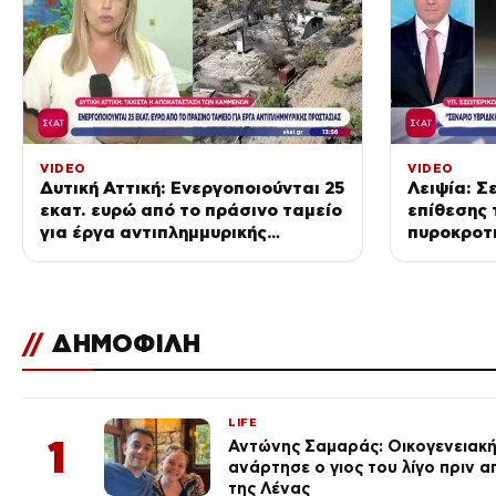
VIDEO
VIDEO
Δυτική Αττική: Ενεργοποιούνται 25
Λειψία: Σ
εκατ. ευρώ από το πράσινο ταμείο
επίθεσης 
για έργα αντιπλημμυρικής
πυροκροτ
προστασίας
αεροσκά
//
ΔΗΜΟΦΙΛΗ
LIFE
1
Αντώνης Σαμαράς: Οικογενειακ
ανάρτησε ο γιος του λίγο πριν 
της Λένας