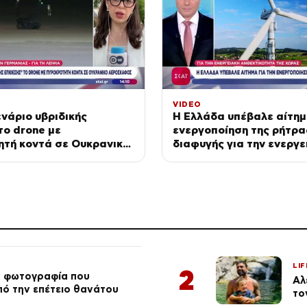
VIDEO
ενάριο υβριδικής
Η Ελλάδα υπέβαλε αίτημ
το drone με
ενεργοποίηση της ρήτρα
ητή κοντά σε Ουκρανικό
διαφυγής για την ενεργε
φος
ανθεκτικότητα της χώρ
LIF
2
ή φωτογραφία που
Αλ
από την επέτειο θανάτου
το