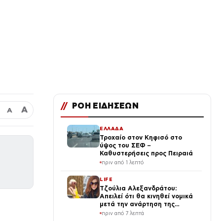
//
ΡΟΗ ΕΙΔΗΣΕΩΝ
Α
Α
ΕΛΛΑΔΑ
Τροχαίο στον Κηφισό στο
ύψος του ΣΕΦ –
Καθυστερήσεις προς Πειραιά
πριν από 1 λεπτό
LIFE
Τζούλια Αλεξανδράτου:
Απειλεί ότι θα κινηθεί νομικά
μετά την ανάρτηση της
Δημουλίδου
πριν από 7 λεπτά