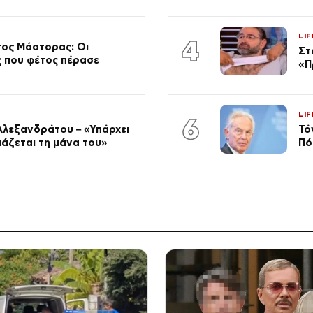
LIF
4
τος Μάστορας: Οι
Στ
ος που φέτος πέρασε
«Π
LIF
6
Αλεξανδράτου – «Υπάρχει
Τό
ειάζεται τη μάνα του»
Πό