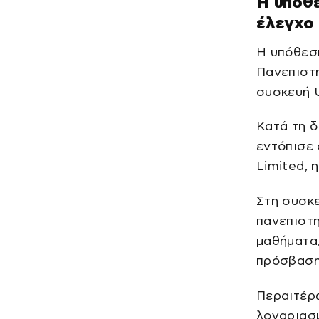
Η υπόθ
έλεγχο
Η υπόθεση
Πανεπιστ
συσκευή U
Κατά τη δ
εντόπισε 
Limited, 
Στη συσκ
πανεπιστη
μαθήματα
πρόσβαση
Περαιτέρ
λογαριασμ