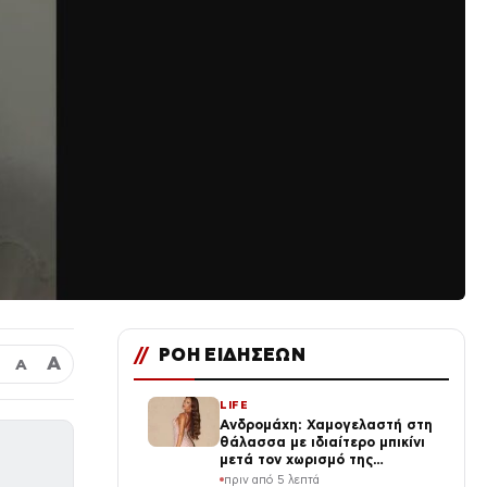
//
ΡΟΗ ΕΙΔΗΣΕΩΝ
Α
Α
LIFE
Ανδρομάχη: Χαμογελαστή στη
θάλασσα με ιδιαίτερο μπικίνι
μετά τον χωρισμό της
(φωτογραφία)
πριν από 5 λεπτά