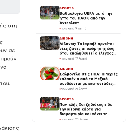
SPORTS
Βαθμολογία UEFA μετά την
ήττα του ΠΑΟΚ από την
Άντερλεχτ
ής στη
πριν από 9 λεπτά
ΔΙΕΘΝΗ
ς
Λίβανος: Το Ισραήλ αρνείται
νέες ζώνες αποχώρησης έως
ουν σε
ότου επαληθευτεί ο έλεγχος
κτιμούν
από τον λιβανικό στρατό
πριν από 17 λεπτά
υνα
ΔΙΕΘΝΗ
Σαλμονέλα στις ΗΠΑ: Πιπεριές
χαλαπένιο από το Μεξικό
του.
συνδέονται με εκατοντάδες
κρούσματα
πριν από 21 λεπτά
SPORTS
Παντελής Χατζηδιάκος είδε
την κίτρινη κάρτα για
διαμαρτυρία και χάνει τη
ρεβάνς του ΠΑΟΚ με την
πριν από 23 λεπτά
Άντερλεχτ
λάκισης
ΕΛΛΑΔΑ