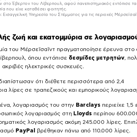
ν στο Έβερτον του Λίβερπουλ, αφού πανεπιστημιακός εντόπισε τα
ία που είχε καταθέσει φοιτητής.
Εισαγγελική Υπηρεσία του Στέμματος για τις περιοχές Μέρσεϊσαϊ
ής ζωή και εκατομμύρια σε λογαριασμο
ία του Μέρσεϊσαϊντ πραγματοποίησε έρευνα στο 
Λίβερπουλ, όπου εντόπισε
δεσμίδες μετρητών
, πο
ι ακριβές ηλεκτρικές συσκευές.
διαπίστωσαν ότι διέθετε περισσότερα από 2,4
ια λίρες σε τραπεζικούς και εμπορικούς λογαριασ
μένα, λογαριασμός του στην
Barclays
περιείχε 1,5 
ροσωπικός λογαριασμός στη
Lloyds
περίπου 600.00
ιρηματικός λογαριασμός ακόμη 245.000 λίρες. Επιπ
ιασμό
PayPal
βρέθηκαν πάνω από 110.000 λίρες.