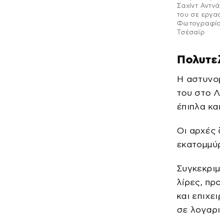
Σαχίντ Αντνά
του σε εργασ
Φωτογραφία: 
Τσέσαϊρ
Πολυτελ
Η αστυνομ
του στο 
έπιπλα κα
Οι αρχές 
εκατομμύρ
Συγκεκρι
λίρες, π
και επιχε
σε λογαρ