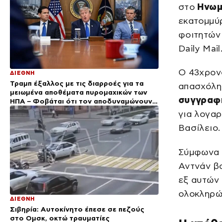
στο
Ηνωμ
εκατομμύ
φοιτητών 
Daily Mail
Ο 43χρονο
ΔΙΕΘΝΗ
Τραμπ έξαλλος με τις διαρροές για τα
απασχόλη
μειωμένα αποθέματα πυρομαχικών των
συγγραφ
ΗΠΑ – Φοβάται ότι τον αποδυναμώνουν
απέναντι στο Ιράν
για λογα
Βασίλειο.
Σύμφωνα μ
Αντνάν β
εξ αυτών 
ολοκληρώσ
ΔΙΕΘΝΗ
Σιβηρία: Αυτοκίνητο έπεσε σε πεζούς
στο Ομσκ, οκτώ τραυματίες