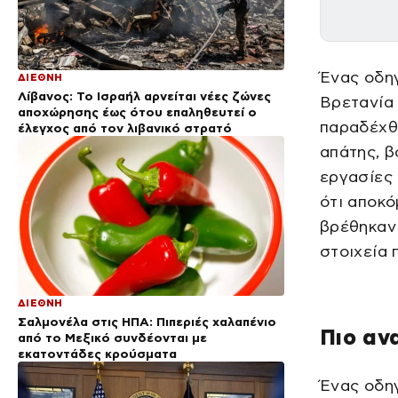
Ένας οδη
ΔΙΕΘΝΗ
Λίβανος: Το Ισραήλ αρνείται νέες ζώνες
Βρετανία 
αποχώρησης έως ότου επαληθευτεί ο
παραδέχθη
έλεγχος από τον λιβανικό στρατό
απάτης, 
εργασίες 
ότι αποκό
βρέθηκαν 
στοιχεία 
ΔΙΕΘΝΗ
Σαλμονέλα στις ΗΠΑ: Πιπεριές χαλαπένιο
Πιο αν
από το Μεξικό συνδέονται με
εκατοντάδες κρούσματα
Ένας οδη