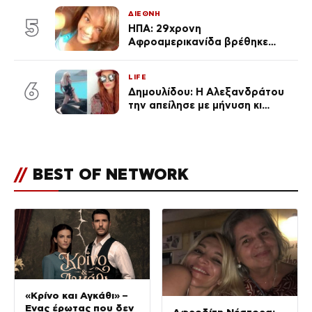
ΔΙΕΘΝΗ
5
ΗΠΑ: 29χρονη
Αφροαμερικανίδα βρέθηκε
απαγχονισμένη σε δέντρο στον
Μισισιπή
LIFE
6
Δημουλίδου: Η Αλεξανδράτου
την απείλησε με μήνυση κι
εκείνη απαντά – «Δεν σε
αναγνώρισα, όταν κατάλαβα
ποια είσαι σοκαρίστικα»
//
BEST OF NETWORK
«Κρίνο και Αγκάθι» –
Ένας έρωτας που δεν
Αφροδίτη Νέστορα: