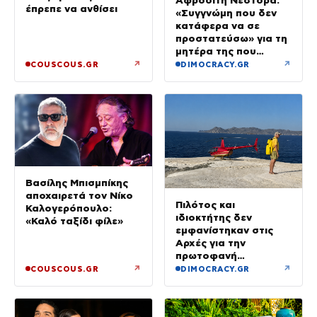
έπρεπε να ανθίσει
«Συγγνώμη που δεν
κατάφερα να σε
προστατεύσω» για τη
μητέρα της που
σκοτώθηκε στην
↗
↗
COUSCOUS.GR
DIMOCRACY.GR
εμπρηστική επίθεση
στη Θεσσαλονίκη
Βασίλης Μπισμπίκης
αποχαιρετά τον Νίκο
Πιλότος και
Καλογερόπουλο:
ιδιοκτήτης δεν
«Καλό ταξίδι φίλε»
εμφανίστηκαν στις
Αρχές για την
πρωτοφανή
προσγείωση του
↗
↗
COUSCOUS.GR
DIMOCRACY.GR
ελικοπτέρου στο
Σαρακήνικο