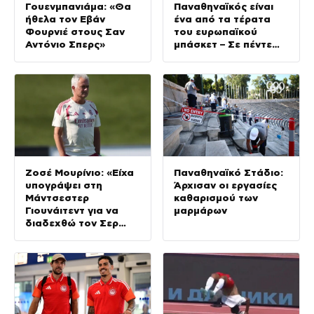
Γουενμπανιάμα: «Θα
Παναθηναϊκός είναι
ήθελα τον Εβάν
ένα από τα τέρατα
Φουρνιέ στους Σαν
του ευρωπαϊκού
Αντόνιο Σπερς»
μπάσκετ – Σε πέντε
χρόνια θα τον βλέπω
σαν οπαδός» (vid)
Ζοσέ Μουρίνιο: «Είχα
Παναθηναϊκό Στάδιο:
υπογράψει στη
Άρχισαν οι εργασίες
Μάντσεστερ
καθαρισμού των
Γιουνάιτεντ για να
μαρμάρων
διαδεχθώ τον Σερ
Άλεξ Φέργκιουσον,
αλλά επέλεξα την
Τσέλσι»