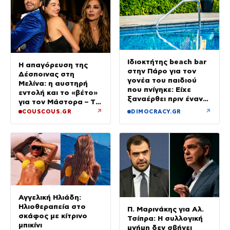
Ιδιοκτήτης beach bar
Η απαγόρευση της
στην Πάρο για τον
Δέσποινας στη
γονέα του παιδιού
Μελίνα: η αυστηρή
που πνίγηκε: Είχε
εντολή και το «βέτο»
ξαναέρθει πριν έναν
για τον Μάστορα – Τα
μήνα και
τηλεφωνήματα που
↗
↗
COUSCOUS.GR
DIMOCRACY.GR
προσπαθήσαμε να τον
αναστάτωσαν το
διώξουμε
καλοκαίρι της
Αγγελική Ηλιάδη:
Ηλιοθεραπεία στο
Π. Μαρινάκης για Αλ.
σκάφος με κίτρινο
Τσίπρα: Η συλλογική
μπικίνι
μνήμη δεν σβήνει