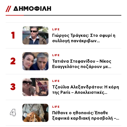
//
ΔΗΜΟΦΙΛΗ
LIFE
1
Γιώργος Τράγκας: Στο σφυρί η
συλλογή πανάκριβων
αυτοκινήτων του – Ζαλίζουν τα
ποσά
LIFE
2
Τατιάνα Στεφανίδου – Νίκος
Ευαγγελάτος ποζάρουν με
μαγιό σε παραλία στην
Κεφαλονιά
LIFE
3
Τζούλια Αλεξανδράτου: Η κόρη
της Paris – Αποκλειστικές
φωτογραφίες
LIFE
4
Πέθανε ο ηθοποιός: Έπαθε
ξαφνικά καρδιακή προσβολή – Η
ανακοίνωση της συζύγου του