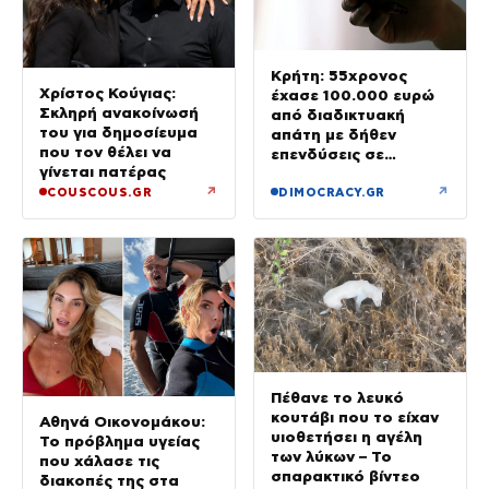
Κρήτη: 55χρονος
Χρίστος Κούγιας:
έχασε 100.000 ευρώ
Σκληρή ανακοίνωσή
από διαδικτυακή
του για δημοσίευμα
απάτη με δήθεν
που τον θέλει να
επενδύσεις σε
γίνεται πατέρας
μετοχές
↗
↗
COUSCOUS.GR
DIMOCRACY.GR
Πέθανε το λευκό
κουτάβι που το είχαν
Αθηνά Οικονομάκου:
υιοθετήσει η αγέλη
Το πρόβλημα υγείας
των λύκων – Το
που χάλασε τις
σπαρακτικό βίντεο
διακοπές της στα