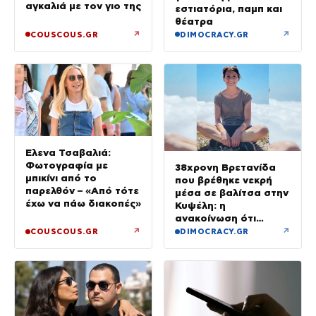
αγκαλιά με τον γιο της
εστιατόρια, παμπ και
θέατρα
↗
↗
COUSCOUS.GR
DIMOCRACY.GR
Έλενα Τσαβαλιά:
Φωτογραφία με
38χρονη Βρετανίδα
μπικίνι από το
που βρέθηκε νεκρή
παρελθόν – «Από τότε
μέσα σε βαλίτσα στην
έχω να πάω διακοπές»
Κυψέλη: η
ανακοίνωση ότι
«αφιέρωσε τη ζωή
↗
↗
COUSCOUS.GR
DIMOCRACY.GR
της βοηθώντας όσους
είχαν ανάγκη»