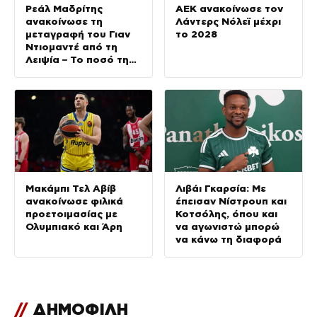
Ρεάλ Μαδρίτης
ΑΕΚ ανακοίνωσε τον
ανακοίνωσε τη
Λάντερς Νόλεϊ μέχρι
μεταγραφή του Γιαν
το 2028
Ντιομαντέ από τη
Λειψία – Το ποσό της
μεταγραφής
Μακάμπι Τελ Αβίβ
Λιβάι Γκαρσία: Με
ανακοίνωσε φιλικά
έπεισαν Νίστρουπ και
προετοιμασίας με
Κοτσόλης, όπου και
Ολυμπιακό και Άρη
να αγωνιστώ μπορώ
να κάνω τη διαφορά
//
ΔΗΜΟΦΙΛΗ