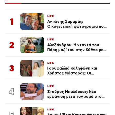
LIFE
1
Αντώνης Σαμαράς:
Οικογενειακή φωτογραφία που
ανάρτησε ο γιος του λίγο πριν
από την επέτειο θανάτου της
LIFE
Λένας
2
Αλεξάνδρου: Η νταντά του
Πάρη μαζί του στην Κύθνο με
τον μικρό και την Ελληνίδου
(Φωτογραφίες)
LIFE
3
Γαρυφαλλιά Καληφώνη και
Χρήστος Μάστορας: Οι
χωριστές διακοπές και η
επέτειος που φέτος πέρασε
LIFE
απαρατήρητη
4
Σταύρος Μπαλάσκας: Νέα
εμφάνιση μετά τον χαμό στο
«Πρωινό» (Φωτογραφία)
LIFE
5