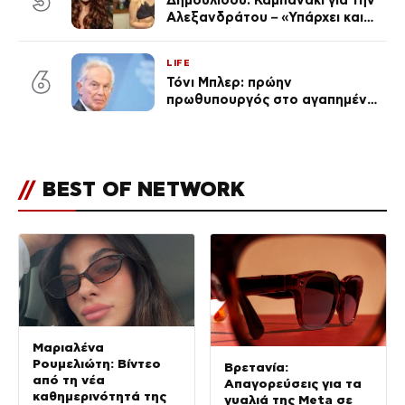
Δημουλίδου: Καμπανάκι για την
Αλεξανδράτου – «Υπάρχει και
ένα μικρό παιδί πίσω που
χρειάζεται τη μάνα του»
LIFE
6
Τόνι Μπλερ: πρώην
πρωθυπουργός στο αγαπημένο
του Πόρτο Χέλι
//
BEST OF NETWORK
Μαριαλένα
Ρουμελιώτη: Βίντεο
Βρετανία:
από τη νέα
Απαγορεύσεις για τα
καθημερινότητά της
γυαλιά της Meta σε