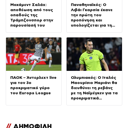
Μοχάμεντ Σαλάχ:
Παναθηναϊκός: Ο
αποθέωση από τους
Λιβάι Γκαρσία έκανε
οπαδούς της
την πρώτη του
Τράμπζονσπορ στην
προπόνηση και
παρουσίασή του
υπολογίζεται για τη
ρεβάνς με την ΤΣΣΚΑ
1948
ΠΑΟΚ – Άντερλεχτ live
Ολυμπιακός: Ο Ιταλός
για τον 3ο
Μαουρίσιο Μαριάνι θα
προκριματικό γύρο
διευθύνει τη ρεβάνς
του Europa League
με τη Ναϊμέγκεν για τα
προκριματικά
Champions League
//
ΔΗΜΟΦΙΛΗ