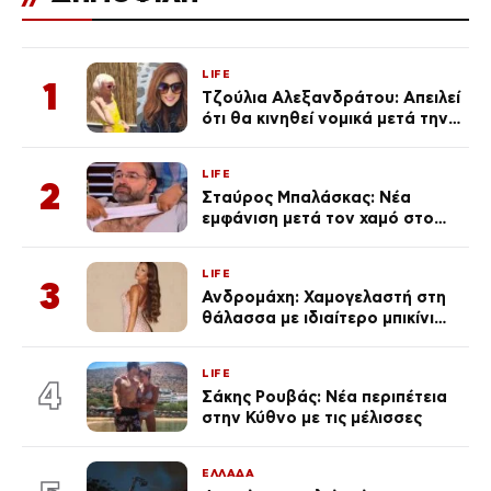
LIFE
1
Τζούλια Αλεξανδράτου: Απειλεί
ότι θα κινηθεί νομικά μετά την
ανάρτηση της Δημουλίδου
LIFE
2
Σταύρος Μπαλάσκας: Νέα
εμφάνιση μετά τον χαμό στο
«Πρωινό» (Φωτογραφία)
LIFE
3
Ανδρομάχη: Χαμογελαστή στη
θάλασσα με ιδιαίτερο μπικίνι
μετά τον χωρισμό της
(φωτογραφία)
LIFE
4
Σάκης Ρουβάς: Νέα περιπέτεια
στην Κύθνο με τις μέλισσες
ΕΛΛΑΔΑ