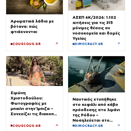
ΑΣΕΠ 6Κ/2026: 1.102
Αρωματικά λάδια με
αιτήσεις για τις 315
βότανα: πώς
μόνιμες θέσεις σε
φτιάχνονται
νοσοκομεία και δομές
Υγείας
↗
↗
COUSCOUS.GR
DIMOCRACY.GR
Σιμώνη
Χριστοδούλου:
Ναυτικός χτυπήθηκε
Φωτογραφίες με
στο κεφάλι από κάβο
μπικίνι στην Ίμπιζα –
πρόσδεσης στο λιμάνι
Συνεχίζει τις διακοπές
της Ρόδου –
της με τον σύζυγό
Νοσηλεύεται στο
της, Αντρέα Γεωργίου
νοσοκομείο
↗
↗
COUSCOUS.GR
DIMOCRACY.GR