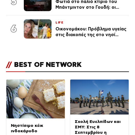
5
Φωτιά στο παλιό κτίριο του
Μπάντμιντον στο Γουδή: οι
δικηγόροι των κατηγορουμένων
λένε «Η δικογραφία περιέχει
LIFE
πλήθος ελλείψεων και σοβαρών
6
Οικονομάκου: Πρόβλημα υγείας
κενών»
στις διακοπές της στο νησί
Μπόρα Μπόρα – «Έσκασε όλη η
κούραση του χειμώνα»
//
BEST OF NETWORK
Σχολή Ευελπίδων και
Νηστίσιμο κέικ
ΣΜΥ: Στις 8
ινδοκάρυδο
Σεπτεμβρίου η