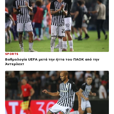
SPORTS
Βαθμολογία UEFA μετά την ήττα του ΠΑΟΚ από την
Άντερλεχτ