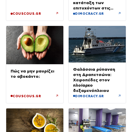
κατάταξη των
επιτυχόντων στις
Στρατιωτικές Σχολές
↗
↗
COUSCOUS.GR
DIMOCRACY.GR
Θαλάσσια ρύπανση
Πώς να μην μαυρίζει
στη Δραπετσώνα:
το αβοκάντο;
Χειροπέδες στον
πλοίαρχο
δεξαμενόπλοιου
↗
↗
COUSCOUS.GR
DIMOCRACY.GR