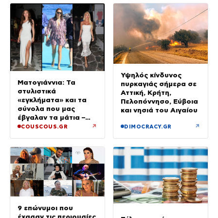
Υψηλός κίνδυνος
Ματογιάννια: Τα
πυρκαγιάς σήμερα σε
στυλιστικά
Αττική, Κρήτη,
«εγκλήματα» και τα
Πελοπόννησο, Εύβοια
σύνολα που μας
και νησιά του Αιγαίου
έβγαλαν τα μάτια –
Μόνο τρεις πήραν 10
↗
↗
COUSCOUS.GR
DIMOCRACY.GR
9 επώνυμοι που
έχασαν τις περιουσίες