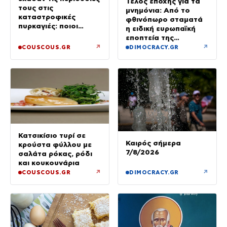
Τέλος εποχής για τα
τους στις
μνημόνια: Από το
καταστροφικές
φθινόπωρο σταματά
πυρκαγιές: ποιοι
η ειδική ευρωπαϊκή
έμειναν χωρίς σπίτια
εποπτεία της
ελληνικής οικονομίας
↗
↗
COUSCOUS.GR
DIMOCRACY.GR
Κατσικίσιο τυρί σε
Καιρός σήμερα
κρούστα φύλλου με
7/8/2026
σαλάτα ρόκας, ρόδι
και κουκουνάρια
↗
↗
COUSCOUS.GR
DIMOCRACY.GR