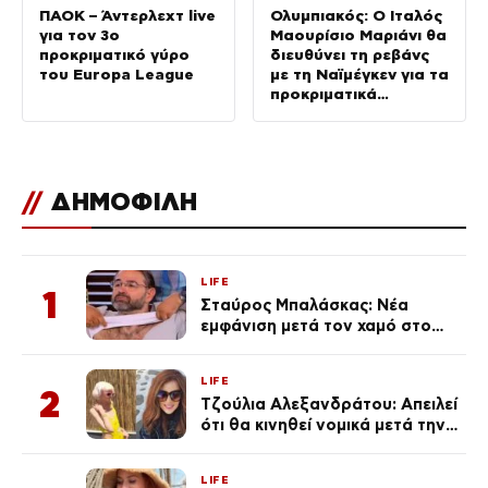
ΠΑΟΚ – Άντερλεχτ live
Ολυμπιακός: Ο Ιταλός
για τον 3ο
Μαουρίσιο Μαριάνι θα
προκριματικό γύρο
διευθύνει τη ρεβάνς
του Europa League
με τη Ναϊμέγκεν για τα
προκριματικά
Champions League
//
ΔΗΜΟΦΙΛΗ
LIFE
1
Σταύρος Μπαλάσκας: Νέα
εμφάνιση μετά τον χαμό στο
«Πρωινό» (Φωτογραφία)
LIFE
2
Τζούλια Αλεξανδράτου: Απειλεί
ότι θα κινηθεί νομικά μετά την
ανάρτηση της Δημουλίδου
LIFE