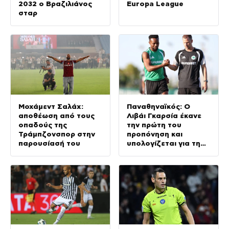
2032 ο Βραζιλιάνος
Europa League
σταρ
Μοχάμεντ Σαλάχ:
Παναθηναϊκός: Ο
αποθέωση από τους
Λιβάι Γκαρσία έκανε
οπαδούς της
την πρώτη του
Τράμπζονσπορ στην
προπόνηση και
παρουσίασή του
υπολογίζεται για τη
ρεβάνς με την ΤΣΣΚΑ
1948