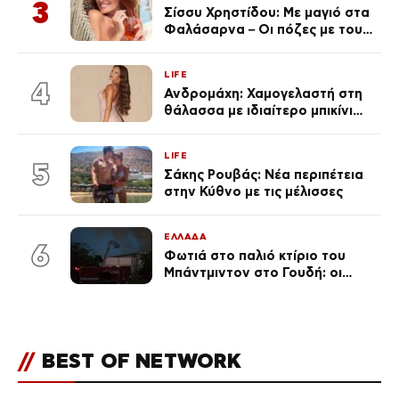
3
Σίσσυ Χρηστίδου: Με μαγιό στα
Φαλάσαρνα – Οι πόζες με τους
διάσημους φίλους της
(φωτογραφίες & βίντεο)
LIFE
4
Ανδρομάχη: Χαμογελαστή στη
θάλασσα με ιδιαίτερο μπικίνι
μετά τον χωρισμό της
(φωτογραφία)
LIFE
5
Σάκης Ρουβάς: Νέα περιπέτεια
στην Κύθνο με τις μέλισσες
ΕΛΛΑΔΑ
6
Φωτιά στο παλιό κτίριο του
Μπάντμιντον στο Γουδή: οι
δικηγόροι των κατηγορουμένων
λένε «Η δικογραφία περιέχει
πλήθος ελλείψεων και σοβαρών
κενών»
//
BEST OF NETWORK