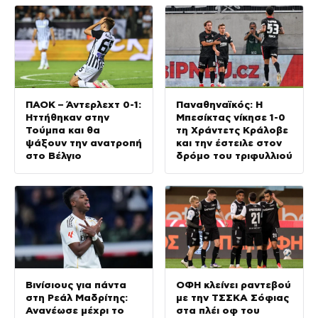
ΠΑΟΚ – Άντερλεχτ 0-1:
Παναθηναϊκός: Η
Ηττήθηκαν στην
Μπεσίκτας νίκησε 1-0
Τούμπα και θα
τη Χράντετς Κράλοβε
ψάξουν την ανατροπή
και την έστειλε στον
στο Βέλγιο
δρόμο του τριφυλλιού
Βινίσιους για πάντα
ΟΦΗ κλείνει ραντεβού
στη Ρεάλ Μαδρίτης:
με την ΤΣΣΚΑ Σόφιας
Ανανέωσε μέχρι το
στα πλέι οφ του