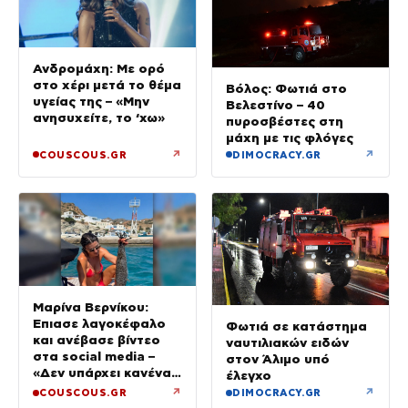
Ανδρομάχη: Με ορό
στο χέρι μετά το θέμα
Βόλος: Φωτιά στο
υγείας της – «Μην
Βελεστίνο – 40
ανησυχείτε, το ‘χω»
πυροσβέστες στη
μάχη με τις φλόγες
↗
↗
COUSCOUS.GR
DIMOCRACY.GR
Μαρίνα Βερνίκου:
Έπιασε λαγοκέφαλο
Φωτιά σε κατάστημα
και ανέβασε βίντεο
ναυτιλιακών ειδών
στα social media –
στον Άλιμο υπό
«Δεν υπάρχει κανένας
έλεγχο
λόγος να φοβόμαστε»
↗
↗
COUSCOUS.GR
DIMOCRACY.GR