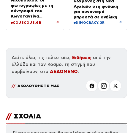
66χρονος στη Νέα
φωτογραφίες με τη
Αγχίαλο στη φυλακή
σύντροφό του
για αυνανισμό
Κωνσταντίνα
μπροστά σε ανήλικη
Ευρυπίδου και το
↗
↗
COUSCOUS.GR
DIMOCRACY.GR
δημόσιο «Σ’ αγαπώ»
Ειδήσεις
Δείτε όλες τις τελευταίες
από την
Ελλάδα και τον Κόσμο, τη στιγμή που
ΔΕΔΟΜΕΝΟ
συμβαίνουν, στο
.
ΑΚΟΛΟΥΘΗΣΤΕ ΜΑΣ
//
ΣΧΟΛΙΑ