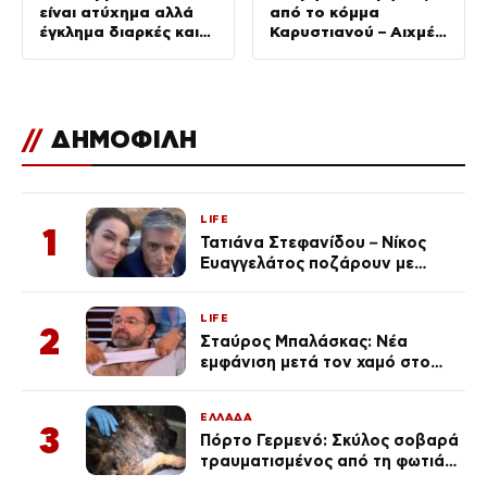
είναι ατύχημα αλλά
από το κόμμα
έγκλημα διαρκές και
Καρυστιανού – Αιχμές
συνεχιζόμενο»
για αρχηγισμό
//
ΔΗΜΟΦΙΛΗ
LIFE
1
Τατιάνα Στεφανίδου – Νίκος
Ευαγγελάτος ποζάρουν με
μαγιό σε παραλία στην
Κεφαλονιά
LIFE
2
Σταύρος Μπαλάσκας: Νέα
εμφάνιση μετά τον χαμό στο
«Πρωινό» (Φωτογραφία)
ΕΛΛΑΔΑ
3
Πόρτο Γερμενό: Σκύλος σοβαρά
τραυματισμένος από τη φωτιά
επέστρεψε στο σπίτι που τον