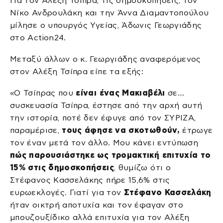
Για τον Αλέξη Τσίπρα, τις δημοσκοπήσεις, τον
Νίκο Ανδρουλάκη και την Άννα Διαμαντοπούλου
μίλησε ο υπουργός Υγείας, Άδωνις Γεωργιάδης
στο Action24.
Μεταξύ άλλων ο κ. Γεωργιάδης αναφερόμενος
στον Αλέξη Τσίπρα είπε τα εξής:
«Ο Τσίπρας που
είναι ένας Μακιαβέλι
σε…
συσκευασία Τσίπρα, έστησε από την αρχή αυτή
την ιστορία, ποτέ δεν έφυγε από τον ΣΥΡΙΖΑ,
παραμέρισε,
τους άφησε να σκοτωθούν,
έτρωγε
τον έναν μετά τον άλλο. Μου κάνει εντύπωση
πώς παρουσιάστηκε ως τρομακτική επιτυχία το
15% στις δημοσκοπήσεις
, θυμίζω ότι ο
Στέφανος Κασσελάκης πήρε 15,6% στις
ευρωεκλογές. Γιατί για τον
Στέφανο Κασσελάκη
ήταν οικτρή αποτυχία και τον έφαγαν στο
μπουζουξίδικο αλλά επιτυχία για τον Αλέξη