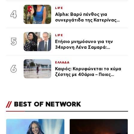
φρόντιζαν
LIFE
4
Alpha: Βαρύ πένθος για
συνεργάτιδα της Κατερίνας
Καινούργιου – «Κουράστηκες
πολύ… Απόψε είσαι στα χέρια
LIFE
του Θεού»
5
Ετήσιο μνημόσυνο για την
34χρονη Λένα Σαμαρά:
Συγκινημένοι ο Αντώνης
Σαμαράς και η σύζυγός του
ΕΛΛΑΔΑ
6
Καιρός: Κορυφώνεται το κύμα
ζέστης με 40άρια – Ποιες
περιοχές βρίσκονται στο
επίκεντρο και μέχρι πότε θα
κρατήσουν τα μελτέμια
//
BEST OF NETWORK