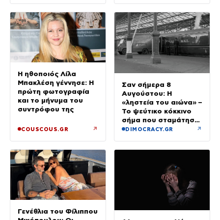
Η ηθοποιός Λίλα
Μπακλέση γέννησε: Η
Σαν σήμερα 8
πρώτη φωτογραφία
Αυγούστου: Η
και το μήνυμα του
«ληστεία του αιώνα» –
συντρόφου της
Το ψεύτικο κόκκινο
σήμα που σταμάτησε
τρένο με 2,6 εκατ.
↗
↗
COUSCOUS.GR
DIMOCRACY.GR
λίρες
Γενέθλια του Φίλιππου
Μιχόπουλου: Οι