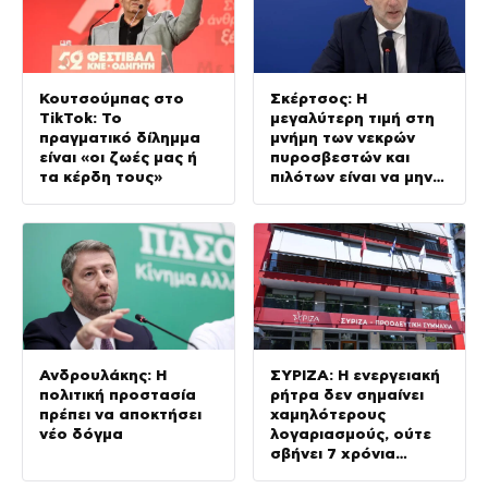
Κουτσούμπας στο
Σκέρτσος: Η
TikTok: Το
μεγαλύτερη τιμή στη
πραγματικό δίλημμα
μνήμη των νεκρών
είναι «οι ζωές μας ή
πυροσβεστών και
τα κέρδη τους»
πιλότων είναι να μην
σταματήσουμε ποτέ
να επενδύουμε στην
πρόληψη
Ανδρουλάκης: Η
ΣΥΡΙΖΑ: Η ενεργειακή
πολιτική προστασία
ρήτρα δεν σημαίνει
πρέπει να αποκτήσει
χαμηλότερους
νέο δόγμα
λογαριασμούς, ούτε
σβήνει 7 χρόνια
ενεργειακής ακρίβειας