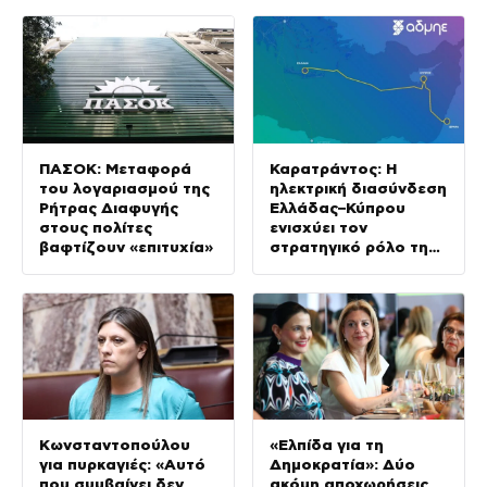
ΠΑΣΟΚ: Μεταφορά
Καρατράντος: Η
του λογαριασμού της
ηλεκτρική διασύνδεση
Ρήτρας Διαφυγής
Ελλάδας–Κύπρου
στους πολίτες
ενισχύει τον
βαφτίζουν «επιτυχία»
στρατηγικό ρόλο της
Ανατολικής
Μεσογείου
Κωνσταντοπούλου
«Ελπίδα για τη
για πυρκαγιές: «Αυτό
Δημοκρατία»: Δύο
που συμβαίνει δεν
ακόμη αποχωρήσεις