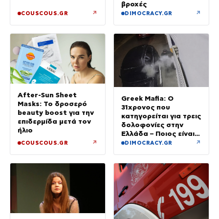
βροχές
↗
↗
COUSCOUS.GR
DIMOCRACY.GR
After-Sun Sheet
Greek Mafia: Ο
Masks: Το δροσερό
31χρονος που
beauty boost για την
κατηγορείται για τρεις
επιδερμίδα μετά τον
δολοφονίες στην
ήλιο
Ελλάδα – Ποιος είναι
το «πιστόλι» του Έντικ
↗
↗
COUSCOUS.GR
DIMOCRACY.GR