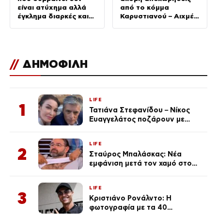
είναι ατύχημα αλλά
από το κόμμα
έγκλημα διαρκές και
Καρυστιανού – Αιχμές
συνεχιζόμενο»
για αρχηγισμό
//
ΔΗΜΟΦΙΛΗ
LIFE
1
Τατιάνα Στεφανίδου – Νίκος
Ευαγγελάτος ποζάρουν με
μαγιό σε παραλία στην
Κεφαλονιά
LIFE
2
Σταύρος Μπαλάσκας: Νέα
εμφάνιση μετά τον χαμό στο
«Πρωινό» (Φωτογραφία)
LIFE
3
Κριστιάνο Ρονάλντο: Η
φωτογραφία με τα 40
πανάκριβα αυτοκίνητα στο