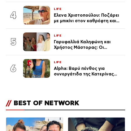
γκαράζ του ξεπέρασε τα 20,7
LIFE
εκ. likes
4
Έλενα Χριστοπούλου: Ποζάρει
με μπικίνι στον καθρέφτη και
εντυπωσιάζει – «Χάνουμε
τουλάχιστον 25 κιλά η
LIFE
καθεμία…» (Βίντεο)
5
Γαρυφαλλιά Καληφώνη και
Χρήστος Μάστορας: Οι
χωριστές διακοπές και η
επέτειος που φέτος πέρασε
LIFE
απαρατήρητη
6
Alpha: Βαρύ πένθος για
συνεργάτιδα της Κατερίνας
Καινούργιου – «Κουράστηκες
πολύ… Απόψε είσαι στα χέρια
του Θεού»
//
BEST OF NETWORK