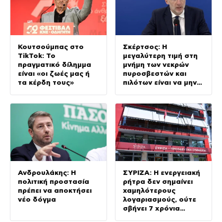
Κουτσούμπας στο
Σκέρτσος: Η
TikTok: Το
μεγαλύτερη τιμή στη
πραγματικό δίλημμα
μνήμη των νεκρών
είναι «οι ζωές μας ή
πυροσβεστών και
τα κέρδη τους»
πιλότων είναι να μην
σταματήσουμε ποτέ
να επενδύουμε στην
πρόληψη
Ανδρουλάκης: Η
ΣΥΡΙΖΑ: Η ενεργειακή
πολιτική προστασία
ρήτρα δεν σημαίνει
πρέπει να αποκτήσει
χαμηλότερους
νέο δόγμα
λογαριασμούς, ούτε
σβήνει 7 χρόνια
ενεργειακής ακρίβειας