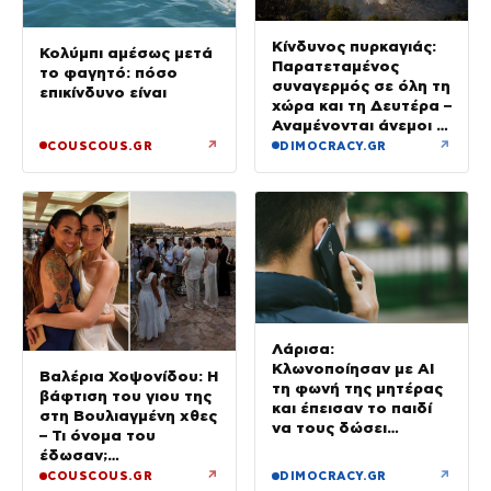
Κίνδυνος πυρκαγιάς:
Κολύμπι αμέσως μετά
Παρατεταμένος
το φαγητό: πόσο
συναγερμός σε όλη τη
επικίνδυνο είναι
χώρα και τη Δευτέρα –
Αναμένονται άνεμοι 9
μποφόρ
↗
↗
COUSCOUS.GR
DIMOCRACY.GR
Λάρισα:
Κλωνοποίησαν με AI
Βαλέρια Χοψονίδου: Η
τη φωνή της μητέρας
βάφτιση του γιου της
και έπεισαν το παιδί
στη Βουλιαγμένη χθες
να τους δώσει
– Τι όνομα του
χρήματα και
έδωσαν;
κοσμήματα
(Φωτογραφίες)
↗
↗
COUSCOUS.GR
DIMOCRACY.GR