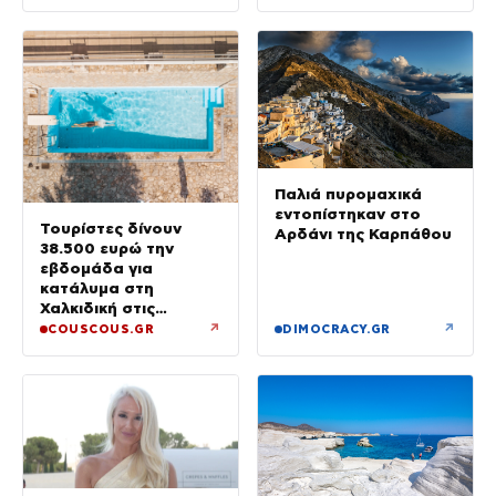
Παλιά πυρομαχικά
εντοπίστηκαν στο
Τουρίστες δίνουν
Αρδάνι της Καρπάθου
38.500 ευρώ την
εβδομάδα για
κατάλυμα στη
Χαλκιδική στις
διακοπές χλιδής στην
↗
↗
COUSCOUS.GR
DIMOCRACY.GR
Ελλάδα