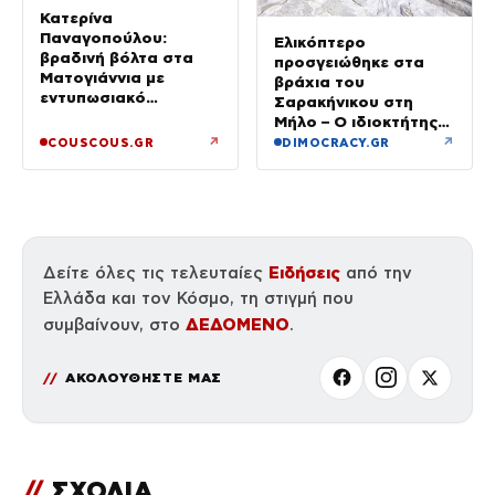
Κατερίνα
Παναγοπούλου:
Ελικόπτερο
βραδινή βόλτα στα
προσγειώθηκε στα
Ματογιάννια με
βράχια του
εντυπωσιακό
Σαρακήνικου στη
μαύρισμα και
Μήλο – Ο ιδιοκτήτης
διακοπές
κατέβηκε για μπάνιο
↗
↗
COUSCOUS.GR
DIMOCRACY.GR
Ειδήσεις
Δείτε όλες τις τελευταίες
από την
Ελλάδα και τον Κόσμο, τη στιγμή που
ΔΕΔΟΜΕΝΟ
συμβαίνουν, στο
.
ΑΚΟΛΟΥΘΗΣΤΕ ΜΑΣ
//
ΣΧΟΛΙΑ