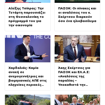
Αλέξης Τσίπρας: Την
ΠΑΣΟΚ: Οι πίνακες και
Τετάρτη παρουσιάζει
οι αναλύσεις του κ.
στη Θεσσαλονίκη το
Σκέρτσου διαρκούν
πρόγραμμά του για
όσο ένα ηλιοβασίλεμα
την οικονομία
Χαρδαλιάς: Καμία
Άκης Σκέρτσος για
ανοχή σε
ΠΑΣΟΚ και ΕΛ.Α.Σ:
ανεμογεννήτριες και
«Αναλύσεις της
βιομηχανικές ΑΠΕ στις
παραλίας –
πληγείσες περιοχές
Υποκαθιστά την
της Δυτικής Αττικής
οικονομική ανάλυση
με πολιτική
προπαγάνδα»