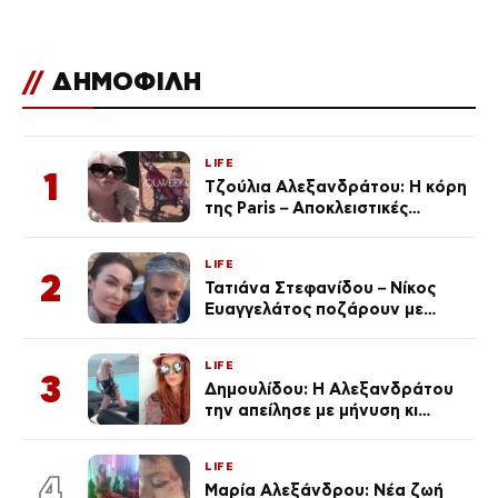
//
ΔΗΜΟΦΙΛΗ
LIFE
1
Τζούλια Αλεξανδράτου: Η κόρη
της Paris – Αποκλειστικές
φωτογραφίες
LIFE
2
Τατιάνα Στεφανίδου – Νίκος
Ευαγγελάτος ποζάρουν με
μαγιό σε παραλία στην
Κεφαλονιά
LIFE
3
Δημουλίδου: Η Αλεξανδράτου
την απείλησε με μήνυση κι
εκείνη απαντά – «Δεν σε
αναγνώρισα, όταν κατάλαβα
LIFE
ποια είσαι σοκαρίστικα»
4
Μαρία Αλεξάνδρου: Νέα ζωή