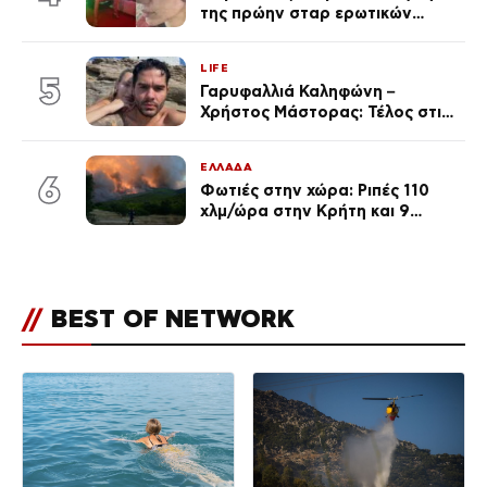
της πρώην σταρ ερωτικών
ταινιών, μητέρα ενός παιδιού με
σύντροφο επιχειρηματία
LIFE
(Φωτογραφίες)
5
Γαρυφαλλιά Καληφώνη –
Χρήστος Μάστορας: Τέλος στις
φήμες χωρισμού, όλη η αλήθεια
για τη σχέση τους
ΕΛΛΑΔΑ
6
Φωτιές στην χώρα: Ριπές 110
χλμ/ώρα στην Κρήτη και 9
μποφόρ τη Δευτέρα – Πάνω από
400 πυρκαγιές μέσα σε 10
ημέρες
//
BEST OF NETWORK