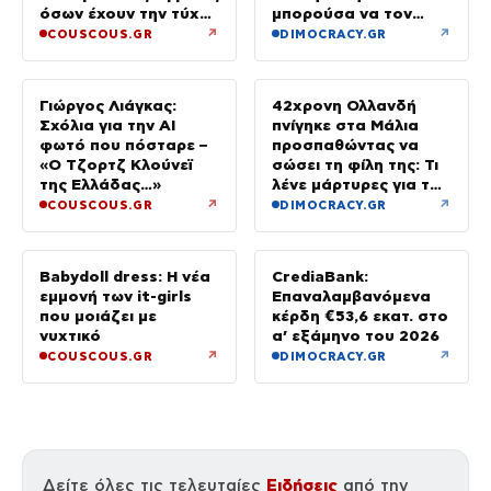
όσων έχουν την τύχη
μπορούσα να τον
να βρίσκονται κοντά
αποχωριστώ»
↗
↗
COUSCOUS.GR
DIMOCRACY.GR
του»
Γιώργος Λιάγκας:
42χρονη Ολλανδή
Σχόλια για την ΑΙ
πνίγηκε στα Μάλια
φωτό που πόσταρε –
προσπαθώντας να
«Ο Τζορτζ Κλούνεϊ
σώσει τη φίλη της: Τι
της Ελλάδας…»
λένε μάρτυρες για τον
πανικό
↗
↗
COUSCOUS.GR
DIMOCRACY.GR
Babydoll dress: Η νέα
CrediaBank:
εμμονή των it-girls
Επαναλαμβανόμενα
που μοιάζει με
κέρδη €53,6 εκατ. στο
νυχτικό
α’ εξάμηνο του 2026
↗
↗
COUSCOUS.GR
DIMOCRACY.GR
Ειδήσεις
Δείτε όλες τις τελευταίες
από την