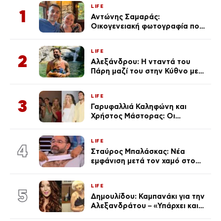
LIFE
1
Αντώνης Σαμαράς:
Οικογενειακή φωτογραφία που
ανάρτησε ο γιος του λίγο πριν
από την επέτειο θανάτου της
LIFE
Λένας
2
Αλεξάνδρου: Η νταντά του
Πάρη μαζί του στην Κύθνο με
τον μικρό και την Ελληνίδου
(Φωτογραφίες)
LIFE
3
Γαρυφαλλιά Καληφώνη και
Χρήστος Μάστορας: Οι
χωριστές διακοπές και η
επέτειος που φέτος πέρασε
LIFE
απαρατήρητη
4
Σταύρος Μπαλάσκας: Νέα
εμφάνιση μετά τον χαμό στο
«Πρωινό» (Φωτογραφία)
LIFE
5
Δημουλίδου: Καμπανάκι για την
Αλεξανδράτου – «Υπάρχει και
ένα μικρό παιδί πίσω που