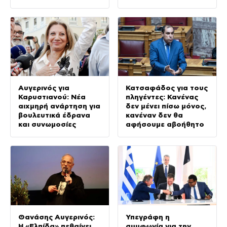
Ελλάδας-Κύπρου
τον πρωτογενή
τομέα»
Αυγερινός για
Κατσαφάδος για τους
Καρυστιανού: Νέα
πληγέντες: Κανένας
αιχμηρή ανάρτηση για
δεν μένει πίσω μόνος,
βουλευτικά έδρανα
κανέναν δεν θα
και συνωμοσίες
αφήσουμε αβοήθητο
Θανάσης Αυγερινός:
Υπεγράφη η
Η «Ελπίδα» πεθαίνει
συμφωνία για την