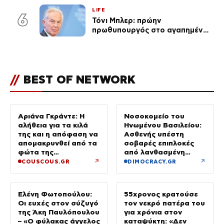
χρειάζεται τη μάνα του»
LIFE
6
Τόνι Μπλερ: πρώην
πρωθυπουργός στο αγαπημένο
του Πόρτο Χέλι
//
BEST OF NETWORK
Αριάνα Γκράντε: Η
Νοσοκομείο του
αλήθεια για τα κιλά
Ηνωμένου Βασιλείου:
της και η απόφαση να
Ασθενής υπέστη
απομακρυνθεί από τα
σοβαρές επιπλοκές
φώτα της
από λανθασμένη
δημοσιότητας
σύνδεση εντέρου και
↗
↗
COUSCOUS.GR
DIMOCRACY.GR
στομάχου
Ελένη Φωτοπούλου:
55χρονος κρατούσε
Οι ευχές στον σύζυγό
τον νεκρό πατέρα του
της Άκη Παυλόπουλου
για χρόνια στον
– «Ο φύλακας άγγελος
καταψύκτη: «Δεν