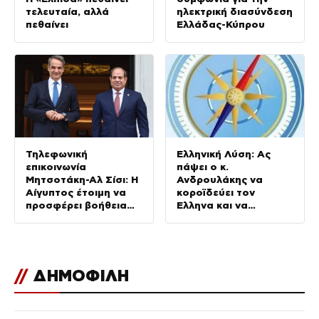
τελευταία, αλλά
ηλεκτρική διασύνδεση
πεθαίνει
Ελλάδας-Κύπρου
Τηλεφωνική
Ελληνική Λύση: Ας
επικοινωνία
πάψει ο κ.
Μητσοτάκη-Αλ Σίσι: Η
Ανδρουλάκης να
Αίγυπτος έτοιμη να
κοροϊδεύει τον
προσφέρει βοήθεια
Έλληνα και να
για τις πυρκαγιές
προκαλεί
//
ΔΗΜΟΦΙΛΗ