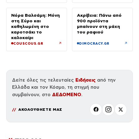
Νόρα Βαλσάμη: Μόνη
Ακρίβεια: Πάνω από
στη Σύρο και
900 προϊόντα
καθηλωμένη στο
μπαίνουν στη μάχη
καροτσάκι το
του ραφιού
καλοκαίρι
↗
↗
COUSCOUS.GR
DIMOCRACY.GR
Ειδήσεις
Δείτε όλες τις τελευταίες
από την
Ελλάδα και τον Κόσμο, τη στιγμή που
ΔΕΔΟΜΕΝΟ
συμβαίνουν, στο
.
ΑΚΟΛΟΥΘΗΣΤΕ ΜΑΣ