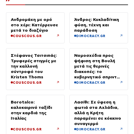
Ανδρομάχη με ορό
Άνδρος: Κυκλαδίτικη
στο χέρι: Κατέρρευσε
φύση, τέχνη και
μετά το διαζύγιο
παράδοση
↗
↗
COUSCOUS.GR
DIMOCRACY.GR
Στέφανος Τσιτσιπάς:
Νομοσχέδια προς
Τρυφερές στιγμές με
ψήφιση στη Βουλή
την καλλονή
μετά τις θερινές
σύντροφό του
διακοπές: το
Kristen Thoms
κυβερνητικό σπριντ
μετά τον
↗
↗
COUSCOUS.GR
DIMOCRACY.GR
Δεκαπενταύγουστο
Borotalco:
Λασίθι: Σε ύφεση η
καλοκαιρινό ταξίδι
φωτιά στα Αχλάδια,
στην καρδιά της
αλλά η Κρήτη
Ιταλίας
παραμένει σε κόκκινο
συναγερμό
↗
↗
COUSCOUS.GR
DIMOCRACY.GR