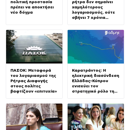
πολιτική προστασία
ρήτρα δεν σημαίνει
πρέπει να αποκτήσει
χαμηλότερους
νέο δόγμα
λογαριασμούς, ούτε
σβήνει 7 χρόνια
ενεργειακής ακρίβειας
ΠΑΣΟΚ: Μεταφορά
Καρατράντος: Η
του λογαριασμού της
ηλεκτρική διασύνδεση
Ρήτρας Διαφυγής
Ελλάδας–Κύπρου
στους πολίτες
ενισχύει τον
βαφτίζουν «επιτυχία»
στρατηγικό ρόλο της
Ανατολικής
Μεσογείου