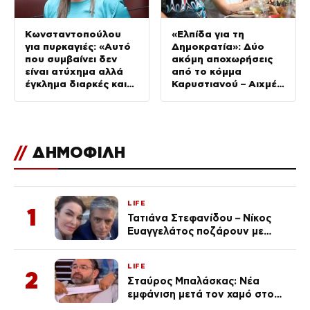
Κωνσταντοπούλου
«Ελπίδα για τη
για πυρκαγιές: «Αυτό
Δημοκρατία»: Δύο
που συμβαίνει δεν
ακόμη αποχωρήσεις
είναι ατύχημα αλλά
από το κόμμα
έγκλημα διαρκές και
Καρυστιανού – Αιχμές
συνεχιζόμενο»
για αρχηγισμό
//
ΔΗΜΟΦΙΛΗ
LIFE
1
Τατιάνα Στεφανίδου – Νίκος
Ευαγγελάτος ποζάρουν με
μαγιό σε παραλία στην
Κεφαλονιά
LIFE
2
Σταύρος Μπαλάσκας: Νέα
εμφάνιση μετά τον χαμό στο
«Πρωινό» (Φωτογραφία)