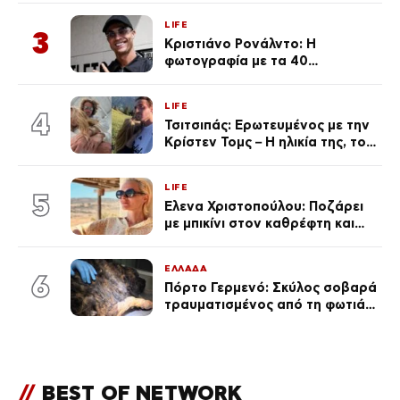
LIFE
3
Κριστιάνο Ρονάλντο: Η
φωτογραφία με τα 40
πανάκριβα αυτοκίνητα στο
γκαράζ του ξεπέρασε τα 20,7
LIFE
εκ. likes
4
Τσιτσιπάς: Ερωτευμένος με την
Κρίστεν Τομς – Η ηλικία της, το
άγνωστο παρελθόν της και το
μεγάλο της πάθος
LIFE
5
Έλενα Χριστοπούλου: Ποζάρει
με μπικίνι στον καθρέφτη και
εντυπωσιάζει – «Χάνουμε
τουλάχιστον 25 κιλά η
ΕΛΛΑΔΑ
καθεμία…» (Βίντεο)
6
Πόρτο Γερμενό: Σκύλος σοβαρά
τραυματισμένος από τη φωτιά
επέστρεψε στο σπίτι που τον
φρόντιζαν
//
BEST OF NETWORK