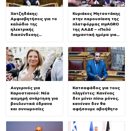
Χατζηδάκης:
Κυριάκος Μητσοτάκης
Αμφισβητήσεις για το
στην παρουσίαση της
καλώδιο της
πλατφόρμας myAGRO
ηλεκτρικής
της ΑΑΔΕ – «Πολύ
διασύνδεσης
σημαντική ημέρα για
Ελλάδας-Κύπρου
τον πρωτογενή
τομέα»
Αυγερινός για
Κατσαφάδος για τους
Καρυστιανού: Νέα
πληγέντες: Κανένας
αιχμηρή ανάρτηση για
δεν μένει πίσω μόνος,
βουλευτικά έδρανα
κανέναν δεν θα
και συνωμοσίες
αφήσουμε αβοήθητο