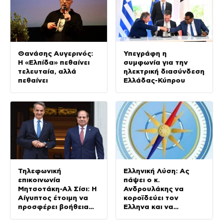
Θανάσης Αυγερινός:
Υπεγράφη η
Η «Ελπίδα» πεθαίνει
συμφωνία για την
τελευταία, αλλά
ηλεκτρική διασύνδεση
πεθαίνει
Ελλάδας-Κύπρου
Τηλεφωνική
Ελληνική Λύση: Ας
επικοινωνία
πάψει ο κ.
Μητσοτάκη-Αλ Σίσι: Η
Ανδρουλάκης να
Αίγυπτος έτοιμη να
κοροϊδεύει τον
προσφέρει βοήθεια
Έλληνα και να
για τις πυρκαγιές
προκαλεί