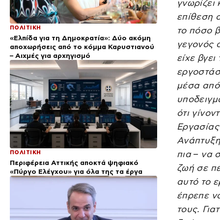
γνωρίζει 
επίθεση σ
ΠΟΛΙΤΙΚΗ
το πόσο β
«Ελπίδα για τη Δημοκρατία»: Δύο ακόμη
γεγονός ό
αποχωρήσεις από το κόμμα Καρυστιανού
– Αιχμές για αρχηγισμό
είχε βγει
εργοστάσι
μέσα από 
υποδειγμα
ότι γίνον
Εργασίας
Ανάπτυξης
ΠΟΛΙΤΙΚΗ
πια – να 
Περιφέρεια Αττικής αποκτά ψηφιακό
ζωή σε πέ
«Πύργο Ελέγχου» για όλα της τα έργα
αυτό το ε
έπρεπε να
τους. Για