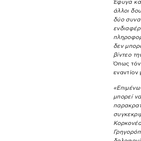
Έφυγα κατ
άλλοι δο
δύο συναδ
ενδιαφέρο
πληροφορ
δεν μπορ
βίντεο τη
Όπως τόνι
εναντίον 
«Επιμένω 
μπορεί ν
παρακρατ
συγκεκρι
Κορκονέα
Γρηγορόπο
δολοφονία