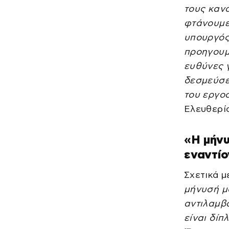
τους καν
φτάνουμε
υπουργός
προηγουμ
ευθύνες 
δεσμεύσει
του εργο
Ελευθερί
«Η μήνυ
εναντίο
Σχετικά μ
μήνυσή μο
αντιλαμβ
είναι δί