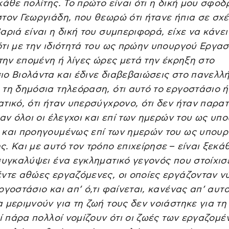
κάθε πολίτης. Το πρώτο είναι ότι η δική μου σφοδ
τον Γεωργιάδη, που θεωρώ ότι ήτανε ήπια σε σχ
αριά είναι η δική του συμπεριφορά, είχε να κάνει
τι με την ιδιότητά του ως πρώην υπουργού Εργασ
 την επομένη ή λίγες ώρες μετά την έκρηξη στο
ο Βιολάντα και έδινε διαβεβαιώσεις στο πανελλή
τη δημόσια τηλεόραση, ότι αυτό το εργοστάσιο 
τικό, ότι ήταν υπερσύγχρονο, ότι δεν ήταν παρα
ταν όλοι οι έλεγχοι και επί των ημερών του ως υπ
 και προηγουμένως επί των ημερών του ως υπου
. Και με αυτό τον τρόπο επιχείρησε – είναι ξεκ
συγκαλύψει ένα εγκληματικό γεγονός που στοίχισ
ντε αθώες εργαζόμενες, οι οποίες εργάζονταν νύ
ργοστάσιο και απ’ ό,τι φαίνεται, κανένας απ’ αυτ
 μεριμνούν για τη ζωή τους δεν νοιάστηκε για τη
τί πάρα πολλοί νομίζουν ότι οι ζωές των εργαζομέν