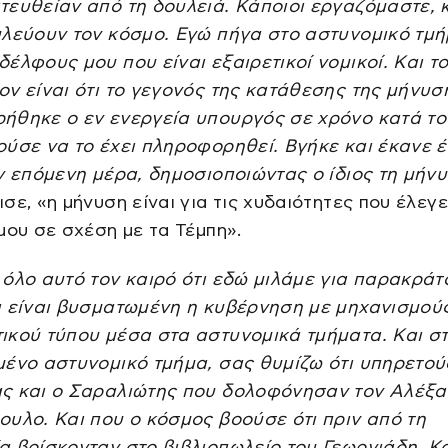
ευθείαν από τη δουλειά. Κάποιοι εργαζόμαστε, 
υλεύουν τον κόσμο. Εγώ πήγα στο αστυνομικό τμή
έλφους μου που είναι εξαιρετικοί νομικοί. Και τ
ν είναι ότι το γεγονός της κατάθεσης της μήνυσ
ήθηκε ο εν ενεργεία υπουργός σε χρόνο κατά το
ούσε να το έχει πληροφορηθεί. Βγήκε και έκανε 
ν επόμενη μέρα, δημοσιοποιώντας ο ίδιος τη μήν
σε, «η μήνυση είναι για τις χυδαιότητες που έλεγε
μου σε σχέση με τα Τέμπη».
όλο αυτό τον καιρό ότι εδώ μιλάμε για παρακράτ
α είναι βυσματωμένη η κυβέρνηση με μηχανισμού
ικού τύπου μέσα στα αστυνομικά τμήματα. Και σ
μένο αστυνομικό τμήμα, σας θυμίζω ότι υπηρετού
ς και ο Σαραλιώτης που δολοφόνησαν τον Αλέξ
υλο. Και που ο κόσμος βοούσε ότι πριν από τη
 βρίσκονταν στο βιβλιοπωλείο του Γεωργιάδη. Κα