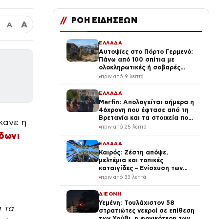
//
ΡΟΗ ΕΙΔΗΣΕΩΝ
Α
Α
ΕΛΛΑΔΑ
Αυτοψίες στο Πόρτο Γερμενό:
Πάνω από 100 σπίτια με
ολοκληρωτικές ή σοβαρές
ζημιές
πριν από 9 λεπτά
ΕΛΛΑΔΑ
Marfin: Απολογείται σήμερα η
46χρονη που έφτασε από τη
Βρετανία και τα στοιχεία που
κανε η
την εμπλέκουν
πριν από 25 λεπτά
δωνι
ΕΛΛΑΔΑ
Καιρός: Ζέστη απόψε,
μελτέμια και τοπικές
καταιγίδες – Ενίσχυση των
μελτεμιών το Σαββατοκύριακο
πριν από 33 λεπτά
ΔΙΕΘΝΗ
Υεμένη: Τουλάχιστον 58
 τα
στρατιώτες νεκροί σε επίθεση
των Χούθι, η φονικότερη των