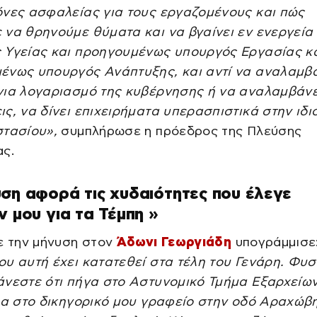
όνες ασφαλείας για τους εργαζομένους και πώς
 να θρηνούμε θύματα και να βγαίνει εν ενεργεία
 Υγείας και προηγουμένως υπουργός Εργασίας κ
ένως υπουργός Ανάπτυξης, και αντί να αναλαμβ
για λογαριασμό της κυβέρνησης ή να αναλαμβάνε
ς, να δίνει επιχειρήματα υπερασπιστικά στην ιδι
στασίου»,
συμπλήρωσε η πρόεδρος της Πλεύσης
ας.
ση αφορά τις χυδαιότητες που έλεγε
ν μου για τα Τέμπη »
ε την μήνυση στον
Άδωνι Γεωργιάδη
υπογράμμισε
υ αυτή έχει κατατεθεί στα τέλη του Γενάρη. Φυσ
άνεστε ότι πήγα στο Αστυνομικό Τμήμα Εξαρχείω
πλα στο δικηγορικό μου γραφείο στην οδό Αραχώβ