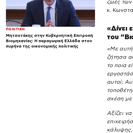
ζωές των
κ. Κωνστ
«Δίνει 
ΠΟΛΙΤΙΚΗ
του “Β
Μητσοτάκης στην Κυβερνητική Επιτροπή
Βιομηχανίας: Η παραγωγική Ελλάδα στον
πυρήνα της οικονομικής πολιτικής
«Με αυτή
ζήτησα α
το ποια ε
εργοστάσι
αυτοί; Αυ
τοποθέτησ
σχέση με 
Αξίζει ν
επιχειρή
κάλυψης,