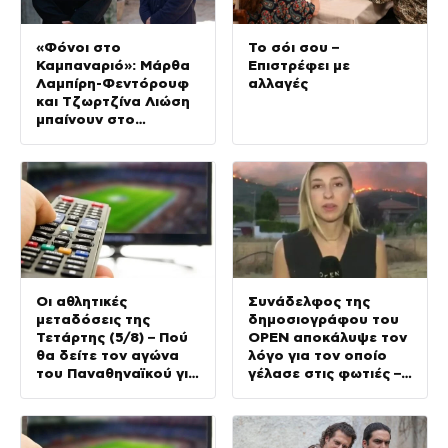
«Φόνοι στο
Το σόι σου –
Καμπαναριό»: Μάρθα
Επιστρέφει με
Λαμπίρη-Φεντόρουφ
αλλαγές
και Τζωρτζίνα Λιώση
μπαίνουν στο
μοναστήρι
Οι αθλητικές
Συνάδελφος της
μεταδόσεις της
δημοσιογράφου του
Τετάρτης (5/8) – Πού
OPEN αποκάλυψε τον
θα δείτε τον αγώνα
λόγο για τον οποίο
του Παναθηναϊκού για
γέλασε στις φωτιές –
τα προκριματικά του
Την στηρίζουν και οι
Conference League
πυροσβέστες