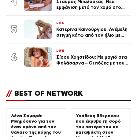
4
Σταύρος Μπαλάσκας: Νέα
εμφάνιση μετά τον χαμό στο
«Πρωινό» (Φωτογραφία)
LIFE
5
Κατερίνα Καινούργιου: Ανέμελη
στιγμή κάτω από τον ήλιο με
τους followers της
(φωτογραφία)
LIFE
6
Σίσσυ Χρηστίδου: Με μαγιό στα
Φαλάσαρνα – Οι πόζες με τους
διάσημους φίλους της
(φωτογραφίες & βίντεο)
//
BEST OF NETWORK
Λένα Σαμαρά:
Υπόθεση 55χρονου
Μνημόσυνο για τον
που έκρυβε τη σορό
έναν χρόνο από τον
του πατέρα του σε
θάνατο της κόρης του
καταψύκτη στον