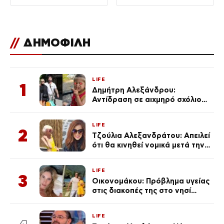
ταινίας με τον
Νίκολας Κέιτζ
//
ΔΗΜΟΦΙΛΗ
LIFE
1
Δημήτρη Αλεξάνδρου:
Αντίδραση σε αιχμηρό σχόλιο
για την Τούνη με αφορμή το
μεγάλωμα του Πάρη
LIFE
2
Τζούλια Αλεξανδράτου: Απειλεί
ότι θα κινηθεί νομικά μετά την
ανάρτηση της Δημουλίδου
LIFE
3
Οικονομάκου: Πρόβλημα υγείας
στις διακοπές της στο νησί
Μπόρα Μπόρα – «Έσκασε όλη η
κούραση του χειμώνα»
LIFE