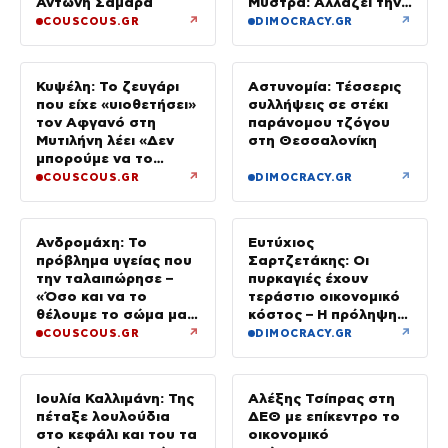
Αντώνη Σαμαρά
Μυστρά: Αλλάζει την
υπερασπιστική του
↗
↗
COUSCOUS.GR
DIMOCRACY.GR
γραμμή
Κυψέλη: Το ζευγάρι
Αστυνομία: Τέσσερις
που είχε «υιοθετήσει»
συλλήψεις σε στέκι
τον Αφγανό στη
παράνομου τζόγου
Μυτιλήνη λέει «Δεν
στη Θεσσαλονίκη
μπορούμε να το
πιστέψουμε»
↗
↗
COUSCOUS.GR
DIMOCRACY.GR
Ανδρομάχη: Το
Ευτύχιος
πρόβλημα υγείας που
Σαρτζετάκης: Οι
την ταλαιπώρησε –
πυρκαγιές έχουν
«Όσο και να το
τεράστιο οικονομικό
θέλουμε το σώμα μας
κόστος – Η πρόληψη
φωνάζει “όχι”»
κοστίζει λιγότερο από
↗
↗
COUSCOUS.GR
DIMOCRACY.GR
την αποκατάσταση
Ιουλία Καλλιμάνη: Της
Αλέξης Τσίπρας στη
πέταξε λουλούδια
ΔΕΘ με επίκεντρο το
στο κεφάλι και του τα
οικονομικό