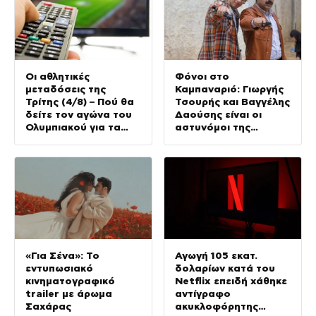
Οι αθλητικές
Φόνοι στο
μεταδόσεις της
Καμπαναριό: Γιωργής
Τρίτης (4/8) – Πού θα
Τσουρής και Βαγγέλης
δείτε τον αγώνα του
Δαούσης είναι οι
Ολυμπιακού για τα
αστυνόμοι της
προκριματικά του
συμφοράς
Champions League
«Για Σένα»: Το
Αγωγή 105 εκατ.
εντυπωσιακό
δολαρίων κατά του
κινηματογραφικό
Netflix επειδή χάθηκε
trailer με άρωμα
αντίγραφο
Σαχάρας
ακυκλοφόρητης