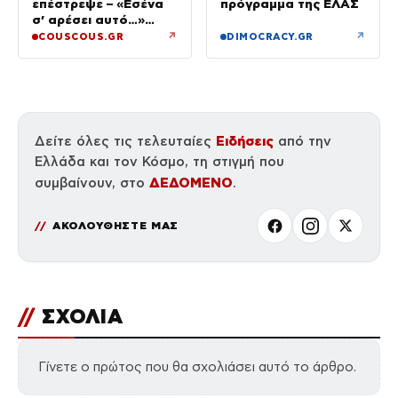
επέστρεψε – «Εσένα
πρόγραμμα της ΕΛΑΣ
σ’ αρέσει αυτό…»
(βίντεο)
↗
↗
COUSCOUS.GR
DIMOCRACY.GR
Ειδήσεις
Δείτε όλες τις τελευταίες
από την
Ελλάδα και τον Κόσμο, τη στιγμή που
ΔΕΔΟΜΕΝΟ
συμβαίνουν, στο
.
ΑΚΟΛΟΥΘΗΣΤΕ ΜΑΣ
//
ΣΧΟΛΙΑ
Γίνετε ο πρώτος που θα σχολιάσει αυτό το άρθρο.