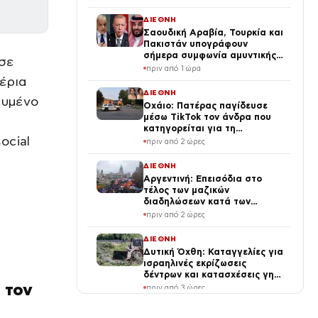
τις αμερικανικές δυνάμεις
ΔΙΕΘΝΗ
Σαουδική Αραβία, Τουρκία και
Πακιστάν υπογράφουν
σήμερα συμφωνία αμυντικής
σε
συνεργασίας εν μέσω της
πριν από 1 ώρα
κρίσης στη Μέση Ανατολή
έρια
ΔΙΕΘΝΗ
ευμένο
Οχάιο: Πατέρας παγίδευσε
μέσω TikTok τον άνδρα που
κατηγορείται για τη
ocial
σεξουαλική κακοποίηση της
πριν από 2 ώρες
κόρης του και τον
πυροβόλησε
ΔΙΕΘΝΗ
Αργεντινή: Επεισόδια στο
τέλος των μαζικών
διαδηλώσεων κατά των
μεταρρυθμίσεων Μιλέι, βίντεο
πριν από 2 ώρες
ΔΙΕΘΝΗ
Δυτική Όχθη: Καταγγελίες για
ισραηλινές εκρίζωσεις
δέντρων και κατασχέσεις γης
 τον
στην Τζενίν
πριν από 3 ώρες
ΔΙΕΘΝΗ