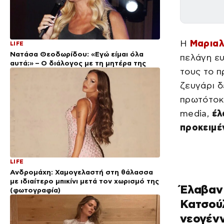
Η
Μαριαλ
LIFE
Νατάσα Θεοδωρίδου: «Εγώ είμαι όλα
πελάγη ευ
αυτά;» – Ο διάλογος με τη μητέρα της
τους το π
ζευγάρι δ
πρωτότοκο
media,
έλ
προκειμέ
LIFE
Ανδρομάχη: Χαμογελαστή στη θάλασσα
με ιδιαίτερο μπικίνι μετά τον χωρισμό της
Έλαβαν 
(φωτογραφία)
Κατσούλ
νεογένν