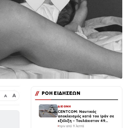
//
ΡΟΗ ΕΙΔΗΣΕΩΝ
Α
Α
ΔΙΕΘΝΗ
CENTCOM: Ναυτικός
αποκλεισμός κατά του Ιράν σε
εξέλιξη – Τουλάχιστον 49
πλοία ανακατευθύνθηκαν από
πριν από 9 λεπτά