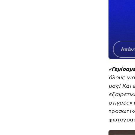
«
Γεμίσαμε
όλους για
μας! Και 
εξαιρετικ
στιγμές»
προσωπικό
φωτογραφ