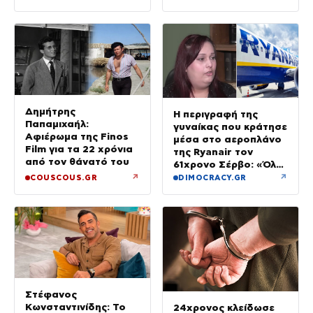
Δημήτρης
Η περιγραφή της
Παπαμιχαήλ:
γυναίκας που κράτησε
Αφιέρωμα της Finos
μέσα στο αεροπλάνο
Film για τα 22 χρόνια
της Ryanair τον
από τον θάνατό του
61χρονο Σέρβο: «Όλα
έγιναν σε κλάσματα
↗
↗
COUSCOUS.GR
DIMOCRACY.GR
δευτερολέπτου»
Στέφανος
Κωνσταντινίδης: Το
24χρονος κλείδωσε