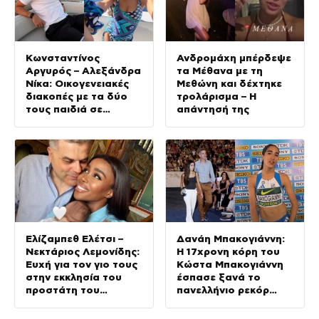
Κωνσταντίνος
Ανδρομάχη μπέρδεψε
Αργυρός – Αλεξάνδρα
τα Μέθανα με τη
Νίκα: Οικογενειακές
Μεθώνη και δέχτηκε
διακοπές με τα δύο
τρολάρισμα – Η
τους παιδιά σε
απάντησή της
σκάφος
Ελίζαμπεθ Ελέτσι –
Δανάη Μπακογιάννη:
Νεκτάριος Λεμονίδης:
Η 17χρονη κόρη του
Ευχή για τον γιο τους
Κώστα Μπακογιάννη
στην εκκλησία του
έσπασε ξανά το
προστάτη του
πανελλήνιο ρεκόρ
(Φωτογραφίες)
στον στίβο