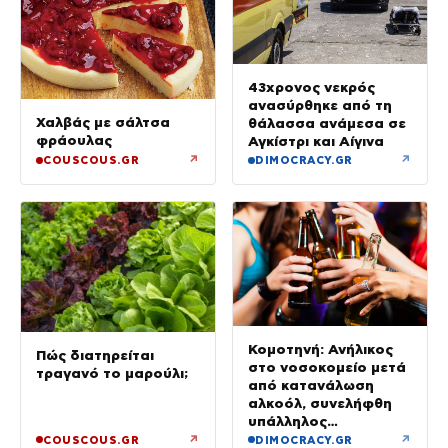
43χρονος νεκρός
ανασύρθηκε από τη
Χαλβάς με σάλτσα
θάλασσα ανάμεσα σε
φράουλας
Αγκίστρι και Αίγινα
↗
↗
COUSCOUS.GR
DIMOCRACY.GR
Κομοτηνή: Ανήλικος
Πώς διατηρείται
στο νοσοκομείο μετά
τραγανό το μαρούλι;
από κατανάλωση
αλκοόλ, συνελήφθη
υπάλληλος
καταστήματος
↗
↗
COUSCOUS.GR
DIMOCRACY.GR