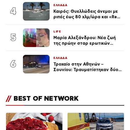
Κεφαλονιά
ΕΛΛΑΔΑ
4
Καιρός: Θυελλώδεις άνεμοι με
ριπές έως 80 χλμ/ώρα και «Red
Code» σε 6 περιοχές για
κίνδυνο πυρκαγιάς
LIFE
5
Μαρία Αλεξάνδρου: Νέα ζωή
της πρώην σταρ ερωτικών
ταινιών, μητέρα ενός παιδιού με
σύντροφο επιχειρηματία
ΕΛΛΑΔΑ
(Φωτογραφίες)
6
Τροχαίο στην Αθηνών –
Σουνίου: Τραυματίστηκαν δύο
αστυνομικοί
//
BEST OF NETWORK