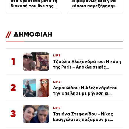
στα Κρέστενα μετά τη
«Προφανώς έχει γίνει
διακοπή του live της –
κάποια παρεξήγηση»
Τι αναφέρει
//
ΔΗΜΟΦΙΛΗ
LIFE
1
Τζούλια Αλεξανδράτου: Η κόρη
της Paris – Αποκλειστικές
φωτογραφίες
LIFE
2
Δημουλίδου: Η Αλεξανδράτου
την απείλησε με μήνυση κι
εκείνη απαντά – «Δεν σε
αναγνώρισα, όταν κατάλαβα
LIFE
ποια είσαι σοκαρίστικα»
3
Τατιάνα Στεφανίδου – Νίκος
Ευαγγελάτος ποζάρουν με
μαγιό σε παραλία στην