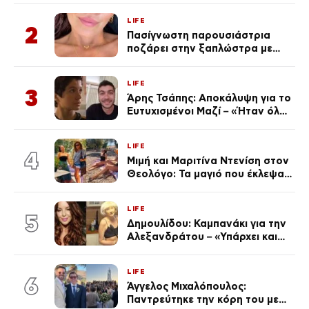
LIFE
2
Πασίγνωστη παρουσιάστρια
ποζάρει στην ξαπλώστρα με
βλεφαρίδα κάγκελο και
ημιμόνιμο τατουάζ χειλιών
LIFE
3
Άρης Τσάπης: Αποκάλυψη για το
Ευτυχισμένοι Μαζί – «Ήταν όλα
ψεύτικα…» (Βίντεο)
LIFE
4
Μιμή και Μαριτίνα Ντενίση στον
Θεολόγο: Τα μαγιό που έκλεψαν
τις εντυπώσεις
LIFE
5
Δημουλίδου: Καμπανάκι για την
Αλεξανδράτου – «Υπάρχει και
ένα μικρό παιδί πίσω που
χρειάζεται τη μάνα του»
LIFE
6
Άγγελος Μιχαλόπουλος:
Παντρεύτηκε την κόρη του με