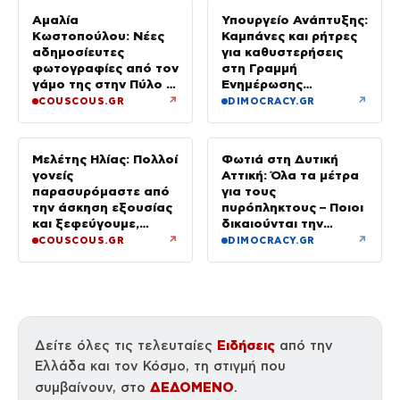
Αμαλία
Υπουργείο Ανάπτυξης:
Κωστοπούλου: Νέες
Καμπάνες και ρήτρες
αδημοσίευτες
για καθυστερήσεις
φωτογραφίες από τον
στη Γραμμή
γάμο της στην Πύλο –
Ενημέρωσης
Χορεύαμε μέχρι να
Επενδυτή
↗
↗
COUSCOUS.GR
DIMOCRACY.GR
ανατείλει ο ήλιος
Μελέτης Ηλίας: Πολλοί
Φωτιά στη Δυτική
γονείς
Αττική: Όλα τα μέτρα
παρασυρόμαστε από
για τους
την άσκηση εξουσίας
πυρόπληκτους – Ποιοι
και ξεφεύγουμε,
δικαιούνται την
χωρίς να το
προσωρινή οικονομική
↗
↗
COUSCOUS.GR
DIMOCRACY.GR
καταλαβαίνουμε
ενίσχυση
Ειδήσεις
Δείτε όλες τις τελευταίες
από την
Ελλάδα και τον Κόσμο, τη στιγμή που
ΔΕΔΟΜΕΝΟ
συμβαίνουν, στο
.