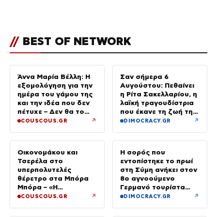
κουμπάρο τον άντρα της
Νομικού – Το νυφικό και η
πρόσκληση κοχύλι
//
BEST OF NETWORK
Άννα Μαρία Βέλλη: Η
Σαν σήμερα 6
εξομολόγηση για την
Αυγούστου: Πεθαίνει
ημέρα του γάμου της
η Ρίτα Σακελλαρίου, η
και την ιδέα που δεν
λαϊκή τραγουδίστρια
πέτυχε – Δεν θα το
που έκανε τη ζωή της
ξαναέκανα
τραγούδι
↗
↗
COUSCOUS.GR
DIMOCRACY.GR
Οικονομάκου και
Η σορός που
Τσερέλα στο
εντοπίστηκε το πρωί
υπερπολυτελές
στη Σύμη ανήκει στον
θέρετρο στα Μπόρα
8ο αγνοούμενο
Μπόρα – «Η
Γερμανό τουρίστα
μεγαλύτερη
που επέβαινε σε
↗
↗
COUSCOUS.GR
DIMOCRACY.GR
πολυτέλεια…» (Video)
ιστιοπλοϊκό