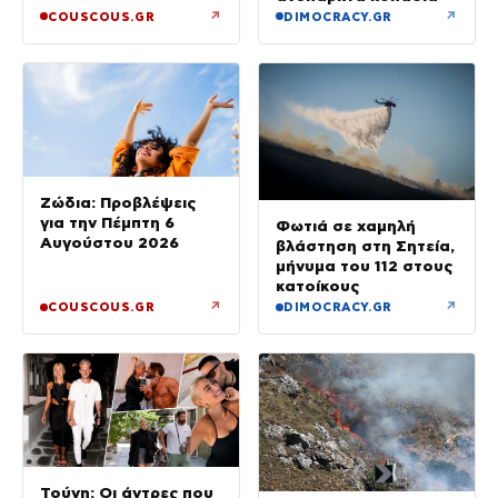
↗
↗
COUSCOUS.GR
DIMOCRACY.GR
Ζώδια: Προβλέψεις
για την Πέμπτη 6
Φωτιά σε χαμηλή
Αυγούστου 2026
βλάστηση στη Σητεία,
μήνυμα του 112 στους
κατοίκους
↗
↗
COUSCOUS.GR
DIMOCRACY.GR
Τούνη: Οι άντρες που