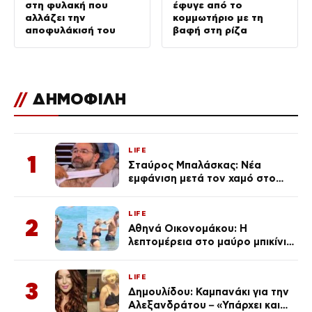
στη φυλακή που
έφυγε από το
αλλάζει την
κομμωτήριο με τη
αποφυλάκισή του
βαφή στη ρίζα
//
ΔΗΜΟΦΙΛΗ
LIFE
1
Σταύρος Μπαλάσκας: Νέα
εμφάνιση μετά τον χαμό στο
«Πρωινό» (Φωτογραφία)
LIFE
2
Αθηνά Οικονομάκου: Η
λεπτομέρεια στο μαύρο μπικίνι
της που απογείωσε την
εμφάνισή της στη Μύκονο
LIFE
(φωτογραφίες)
3
Δημουλίδου: Καμπανάκι για την
Αλεξανδράτου – «Υπάρχει και