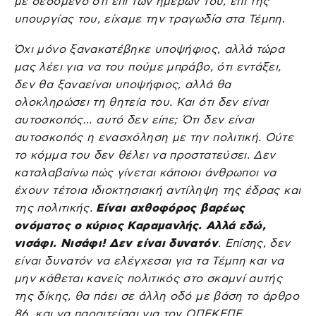
με δεδομένο ότι επί των ημερών του, επί της
υπουργίας του, είχαμε την τραγωδία στα Τέμπη
.
Όχι μόνο ξανακατέβηκε υποψήφιος, αλλά τώρα
μας λέει για να του πούμε μπράβο, ότι εντάξει,
δεν θα ξαναείναι υποψήφιος, αλλά θα
ολοκληρώσει τη θητεία του. Και ότι δεν είναι
αυτοσκοπός… αυτό δεν είπε; Ότι δεν είναι
αυτοσκοπός η ενασχόληση με την πολιτική. Ούτε
το κόμμα του δεν θέλει να προστατεύσει. Δεν
καταλαβαίνω πώς γίνεται κάποιοι άνθρωποι να
έχουν τέτοια ιδιοκτησιακή αντίληψη της έδρας και
της πολιτικής.
Είναι αχθοφόρος βαρέως
ονόματος ο κύριος Καραμανλής. Αλλά εδώ,
νισάφι. Νισάφι! Δεν είναι δυνατόν
. Επίσης, δεν
είναι δυνατόν να ελέγχεσαι για τα Τέμπη και να
μην κάθεται κανείς πολιτικός στο σκαμνί αυτής
της δίκης, θα πάει σε άλλη οδό με βάση το άρθρο
86, και να παραιτείσαι για τον ΟΠΕΚΕΠΕ.