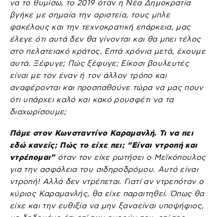
να το θυμίσω, το 2019 όταν η Νέα Δημοκρατία
βγήκε με σημαία την αριστεία, τους μπλε
φακέλους και την τεχνοκρατική επάρκεια, μας
έλεγε ότι αυτά δεν θα γίνονται και θα μπει τέλος
στο πελατειακό κράτος. Επτά χρόνια μετά, έχουμε
αυτά. Ξέφυγε; Πώς ξέφυγε; Είκοσι βουλευτές
είναι με τον έναν ή τον άλλον τρόπο και
αναφέρονται και προσπαθούνε τώρα να μας πουν
ότι υπάρχει καλό και κακό ρουσφέτι να τα
διαχωρίσουμε;
Πάμε στον Κωνσταντίνο Καραμανλή. Τι να πει
εδώ κανείς; Πώς το είχε πει; “Είναι ντροπή και
ντρέπομαι”
όταν τον είχε ρωτήσει ο Μεϊκόπουλος
για την ασφάλεια του σιδηροδρόμου. Αυτό είναι
ντροπή! Αλλά δεν ντρέπεται. Γιατί αν ντρεπόταν ο
κύριος Καραμανλής, θα είχε παραιτηθεί. Όπως θα
είχε και την ευθιξία να μην ξαναείναι υποψήφιος,