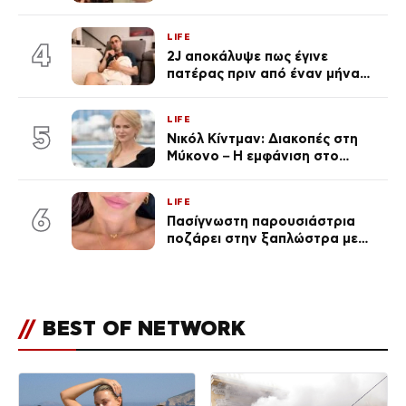
ένα μικρό παιδί πίσω που
χρειάζεται τη μάνα του»
LIFE
4
2J αποκάλυψε πως έγινε
πατέρας πριν από έναν μήνα
(Βίντεο)
LIFE
5
Νικόλ Κίντμαν: Διακοπές στη
Μύκονο – Η εμφάνιση στο
Nammos που συζητήθηκε
(Βίντεο)
LIFE
6
Πασίγνωστη παρουσιάστρια
ποζάρει στην ξαπλώστρα με
βλεφαρίδα κάγκελο και
ημιμόνιμο τατουάζ χειλιών
//
BEST OF NETWORK