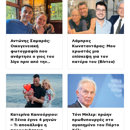
Αντώνης Σαμαράς:
Λάμπρος
Οικογενειακή
Κωνσταντάρας: Μου
φωτογραφία που
χρωστάς μια
ανάρτησε ο γιος του
επίσκεψη για τον
λίγο πριν από την
πατέρα του (Βίντεο)
επέτειο θανάτου της
Λένας
Κατερίνα Καινούργιου:
Τόνι Μπλερ: πρώην
Η Ξένια έγινε 4 μηνών
πρωθυπουργός στο
– Τι αποκάλυψε η
αγαπημένο του Πόρτο
παρουσιάστρια
Χέλι