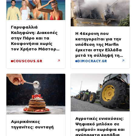
Γαρυφαλλιά
Καληφώνη: Διακοπές
Η 46χρονη που
στην Πάρο και τα
κατηγορείται για την
Κουφονήσια χωρίς
υπόθεση της Marfin
τον Χρήστο Μάστορα
έρχεται στην Ελλάδα
– Φωτογραφίες
μετά τη σύλληψή της
στο Λονδίνο
↗
↗
COUSCOUS.GR
DIMOCRACY.GR
Αγροτικές ενισχύσεις:
Αμερικάνικες
Ψηφιακό μπλόκο σε
τηγανίτες: συνταγή
«μαϊμού» χωράφια και
ανύπαρκτα κοπάδια