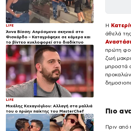
Η
Κατερί
LIFE
Άννα Βίσση: Απρόσμενο σκηνικό στο
άθελά της
Φισκάρδο – Καταγράφηκε σε κάμερα και
Αναστάσ
το βίντεο κυκλοφορεί στο διαδίκτυο
πρώτη φο
ζωή μακρ
μπροστά σ
προκαλών
δημοσιοπ
LIFE
Μιχάλης Κεχαγιόγλου: Αλλαγή στα μαλλιά
Πιο αν
του ο πρώην παίκτης του MasterChef
Πριν από 