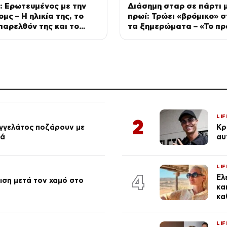
: Ερωτευμένος με την
Διάσημη σταρ σε πάρτι μ
μς – Η ηλικία της, το
πρωί: Τρώει «βρόμικο» σ
αρελθόν της και το
τα ξημερώματα – «Το πρ
ης πάθος
πρωταθλητών» (Βίντεο)
LIF
2
αγγελάτος ποζάρουν με
Κρ
ιά
αυ
LIF
4
Έλ
ση μετά τον χαμό στο
κα
κα
LIF