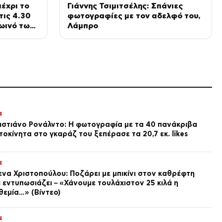
πήραν το ασημένιο μετάλλιο
έχρι το
Γιάννης Τσιμιτσέλης: Σπάνιες
στο Παγκόσμιο Πρωτάθλημα
πριν από 1 ώρα
τις 4.30
φωτογραφίες με τον αδελφό του,
κωπηλασίας Εφήβων –
ωινό των
Λάμπρο
Νεανίδων
LIFE
Μιχάλης Κεχαγιόγλου: Αλλαγή
στα μαλλιά του ο πρώην
παίκτης του MasterChef
πριν από 2 ώρες
VIRAL
Ο ήχος μιας τριπλής
κεραμικής φλογέρας των
Αζτέκων (Vid)
πριν από 2 ώρες
E
ιστιάνο Ρονάλντο: Η φωτογραφία με τα 40 πανάκριβα
SPORTS
τοκίνητα στο γκαράζ του ξεπέρασε τα 20,7 εκ. likes
Μάικλ Τζόρνταν και Ντέιβιντ
Μπέκαμ συναντήθηκαν ξανά
στο Σεν Τροπέ στις διακοπές
τους
E
πριν από 2 ώρες
ενα Χριστοπούλου: Ποζάρει με μπικίνι στον καθρέφτη
ΠΟΛΙΤΙΚΗ
ι εντυπωσιάζει – «Χάνουμε τουλάχιστον 25 κιλά η
Χαρδαλιάς: Καμία ανοχή σε
θεμία…» (Βίντεο)
ανεμογεννήτριες και
βιομηχανικές ΑΠΕ στις
πληγείσες περιοχές της
πριν από 2 ώρες
E