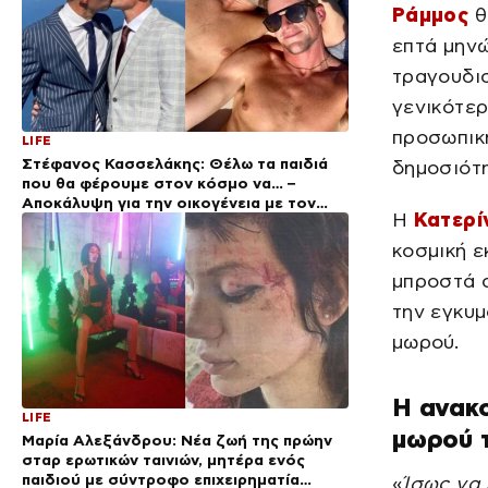
Ράμμος
θ
επτά μηνώ
τραγουδισ
γενικότερ
προσωπική
LIFE
Στέφανος Κασσελάκης: Θέλω τα παιδιά
δημοσιότ
που θα φέρουμε στον κόσμο να… –
Αποκάλυψη για την οικογένεια με τον
Η
Κατερί
Τάιλερ
κοσμική 
μπροστά 
την εγκυμ
μωρού.
Η ανακο
LIFE
μωρού 
Μαρία Αλεξάνδρου: Νέα ζωή της πρώην
σταρ ερωτικών ταινιών, μητέρα ενός
παιδιού με σύντροφο επιχειρηματία
«
Ίσως να 