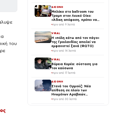
αλλαγή – «Ξαφνικά φερόταν
σαν εργένης»
ΔΙΕΘΝΗ
Μπλόκο στο ballroom του
Τραμπ στον Λευκό Οίκο:
«Άδικη απόφαση, πρέπει να
άλυψε
ανατραπεί» λέει ο Αμερικανός
πριν από 9 λεπτά
πρόεδρος
VIRAL
ια
Η «πόλη κάτω από τον πάγο»
της Γροιλανδίας απειλεί να
ική του
εμφανιστεί ξανά (ΦΩΤΟ)
ερε
πριν από 14 λεπτά
VIRAL
Βόρεια Κορέα: σύσταση για
τον καύσωνα
πριν από 17 λεπτά
ΔΙΕΘΝΗ
Στενά του Ορμούζ: Νέα
επίθεση σε πλοίο των
Ηνωμένων Αραβικών
Εμιράτων – Ιράν και
πριν από 30 λεπτά
αναταραχή στην περιοχή
ΕΛΛΑΔΑ
ιος
Παλαιό Φάληρο: Συνελήφθη