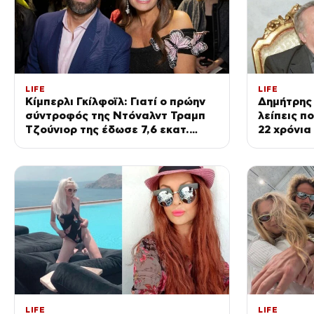
LIFE
LIFE
Κίμπερλι Γκίλφοϊλ: Γιατί ο πρώην
Δημήτρης
σύντροφός της Ντόναλντ Τραμπ
λείπεις π
Τζούνιορ της έδωσε 7,6 εκατ.
22 χρόνια
δολάρια – Η συμφωνία 2 χρόνια
πατέρα τ
μετά τον χωρισμό
LIFE
LIFE