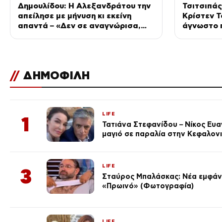
Δημουλίδου: Η Αλεξανδράτου την
Τσιτσιπάς
απείλησε με μήνυση κι εκείνη
Κρίστεν Το
απαντά – «Δεν σε αναγνώρισα,
άγνωστο π
όταν κατάλαβα ποια είσαι
μεγάλο τ
σοκαρίστικα»
//
ΔΗΜΟΦΙΛΗ
LIFE
1
Τατιάνα Στεφανίδου – Νίκος Ευ
μαγιό σε παραλία στην Κεφαλον
LIFE
3
Σταύρος Μπαλάσκας: Νέα εμφάνι
«Πρωινό» (Φωτογραφία)
LIFE