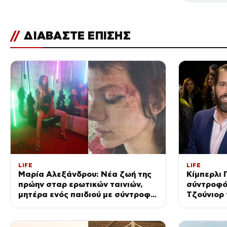
//
ΔΙΑΒΑΣΤΕ ΕΠΙΣΗΣ
LIFE
LIFE
Μαρία Αλεξάνδρου: Νέα ζωή της
Κίμπερλι 
πρώην σταρ ερωτικών ταινιών,
σύντροφό
μητέρα ενός παιδιού με σύντροφο
Τζούνιορ 
επιχειρηματία (Φωτογραφίες)
δολάρια –
μετά τον 