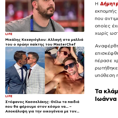
Η
Δήμητ
εκπομπή
που αντιμ
οποίες έχ
χωρίς ωστ
LIFE
Μιχάλης Κεχαγιόγλου: Αλλαγή στα μαλλιά
του ο πρώην παίκτης του MasterChef
Αναφέρθη
επισκέφθη
πέρασε χρ
ρωτήθηκε 
υπόθεση r
Τα κλάμ
LIFE
Ιωάννα
Στέφανος Κασσελάκης: Θέλω τα παιδιά
που θα φέρουμε στον κόσμο να… –
Αποκάλυψη για την οικογένεια με τον
Τάιλερ