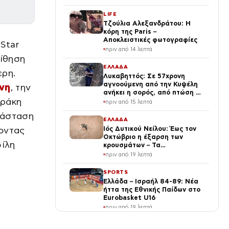
LIFE
Τζούλια Αλεξανδράτου: Η
κόρη της Paris –
Αποκλειστικές φωτογραφίες
Star
πριν από 14 λεπτά
οίθηση
ΕΛΛΑΔΑ
ερη.
Λυκαβηττός: Σε 57χρονη
αγνοούμενη από την Κυψέλη
νη
, την
ανήκει η σορός, από πτώση ο
δράκη
θάνατός της
πριν από 15 λεπτά
τάσταση
ΕΛΛΑΔΑ
νοντας
Ιός Δυτικού Νείλου: Έως τον
Οκτώβριο η έξαρση των
φίλη
κρουσμάτων – Τα
συμπτώματα που δεν πρέπει
πριν από 19 λεπτά
να αγνοήσουμε
SPORTS
Ελλάδα – Ισραήλ 84-89: Νέα
ήττα της Εθνικής Παίδων στο
Eurobasket U16
πριν από 19 λεπτά
ΠΟΛΙΤΙΚΗ