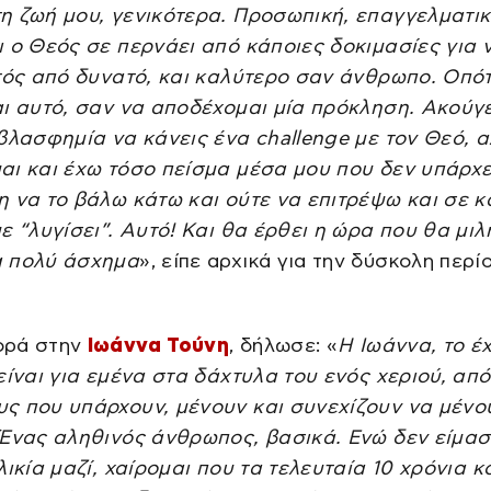
η ζωή μου, γενικότερα. Προσωπική, επαγγελματι
 ο Θεός σε περνάει από κάποιες δοκιμασίες για 
κτός από δυνατό, και καλύτερο σαν άνθρωπο. Οπό
ι αυτό, σαν να αποδέχομαι μία πρόκληση. Ακούγ
βλασφημία να κάνεις ένα challenge με τον Θεό, α
αι και έχω τόσο πείσμα μέσα μου που δεν υπάρχε
η να το βάλω κάτω και ούτε να επιτρέψω και σε 
ε “λυγίσει”. Αυτό! Και θα έρθει η ώρα που θα μι
 πολύ άσχημα
», είπε αρχικά για την δύσκολη περί
ορά στην
Ιωάννα Τούνη
, δήλωσε: «
Η Ιωάννα, το έ
είναι για εμένα στα δάχτυλα του ενός χεριού, από
ς που υπάρχουν, μένουν και συνεχίζουν να μένο
 Ένας αληθινός άνθρωπος, βασικά. Ενώ δεν είμασ
λικία μαζί, χαίρομαι που τα τελευταία 10 χρόνια κ