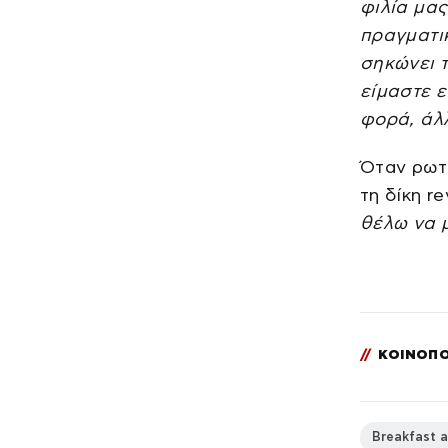
φιλία μας
πραγματι
σηκώνει τ
είμαστε 
φορά, άλ
Όταν ρωτή
τη δίκη r
θέλω να μ
//
ΚΟΙΝΟΠΟ
Breakfast a