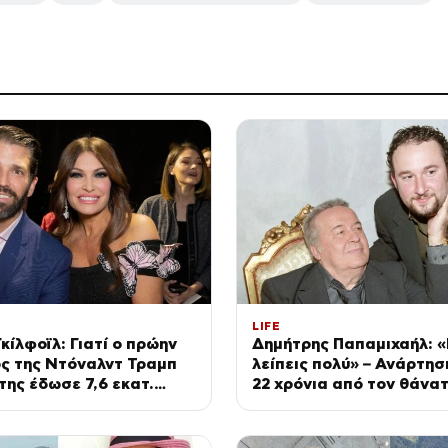
LIFE
Γκίλφοϊλ: Γιατί ο πρώην
Δημήτρης Παπαμιχαήλ: 
ς της Ντόναλντ Τραμπ
λείπεις πολύ» – Ανάρτησ
της έδωσε 7,6 εκατ.
22 χρόνια από τον θάνα
 Η συμφωνία 2 χρόνια
πατέρα του
χωρισμό