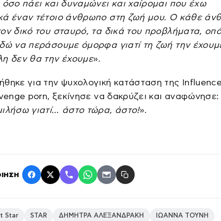
 όσο πάει και δυναμώνει και χαίρομαι που έχω
κά έναν τέτοιο άνθρωπο στη ζωή μου. Ο κάθε άν
ον δικό του σταυρό, τα δικά του προβλήματα, οπ
εδώ να περάσουμε όμορφα γιατί τη ζωή την έχουμ
λη δεν θα την έχουμε
».
θηκε για την ψυχολογική κατάσταση της Influence
evenge porn, ξεκίνησε να δακρύζει και αναφώνησε:
ιλήσω γιατί… άστο τώρα, άστο!
».
ΙΗΣΗ
t Star
STAR
ΔΗΜΗΤΡΑ ΑΛΕΞΑΝΔΡΑΚΗ
ΙΩΑΝΝΑ ΤΟΥΝΗ