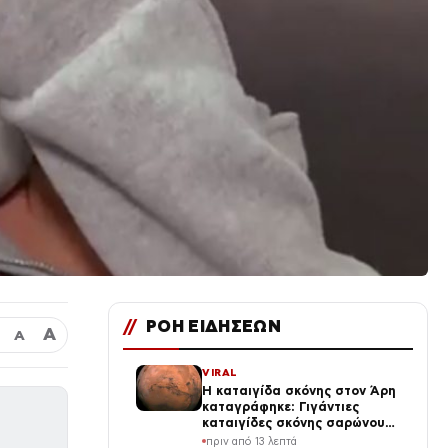
//
ΡΟΗ ΕΙΔΗΣΕΩΝ
Α
Α
VIRAL
Η καταιγίδα σκόνης στον Άρη
καταγράφηκε: Γιγάντιες
καταιγίδες σκόνης σαρώνουν
τον Κόκκινο Πλανήτη (Vid)
πριν από 13 λεπτά