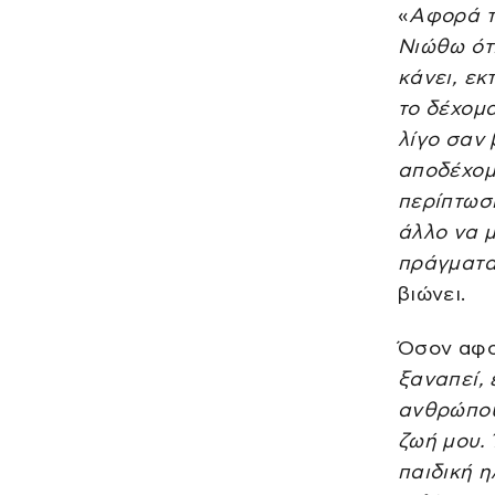
«
Αφορά τ
Νιώθω ότι
κάνει, ε
το δέχομα
λίγο σαν 
αποδέχομ
περίπτωσ
άλλο να μ
πράγματα
βιώνει.
Όσον αφ
ξαναπεί, 
ανθρώπου
ζωή μου.
παιδική η