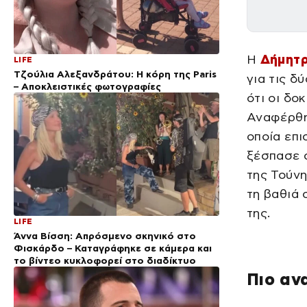
Η
Δήμητ
LIFE
Τζούλια Αλεξανδράτου: Η κόρη της Paris
για τις δ
– Αποκλειστικές φωτογραφίες
ότι οι δο
Αναφέρθηκ
οποία επ
ξέσπασε 
της Τούνη
τη βαθιά 
της.
LIFE
Άννα Βίσση: Απρόσμενο σκηνικό στο
Φισκάρδο – Καταγράφηκε σε κάμερα και
το βίντεο κυκλοφορεί στο διαδίκτυο
Πιο αν