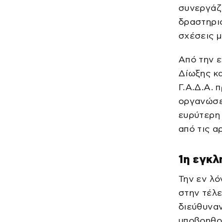
συνεργάζο
δραστηριό
σχέσεις μ
Από την 
Δίωξης κα
Γ.Α.Δ.Α. 
οργανώσε
ευρύτερη 
από τις α
1η εγκλ
Την εν λ
στην τέλε
διεύθυναν
υποβοηθο