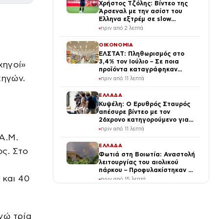
Χρήστος Τζόλης: Βίντεο της
Άρσεναλ με την ασίστ του
Έλληνα εξτρέμ σε slow
motion
πριν από 2 λεπτά
ΟΙΚΟΝΟΜΙΑ
ς
ΕΛΣΤΑΤ: Πληθωρισμός στο
3,4% τον Ιούλιο – Σε ποια
χηγοί»
προϊόντα καταγράφηκαν
χηγών.
αυξήσεις
πριν από 11 λεπτά
ΕΛΛΑΔΑ
Κυψέλη: Ο Ερυθρός Σταυρός
απέσυρε βίντεο με τον
26χρονο κατηγορούμενο για
τη δολοφονία της Βρετανίδας
πριν από 11 λεπτά
Α.Μ.
ΕΛΛΑΔΑ
ς. Στο
Φωτιά στη Βοιωτία: Αναστολή
λειτουργίας του αιολικού
πάρκου – Προφυλακίστηκαν οι
7 και 40
τρεις κατηγορούμενοι
πριν από 15 λεπτά
LIFE
Τάσος Δούσης: Καταρρίψτε
τον μύθο του “Superman” για
νώ τρία