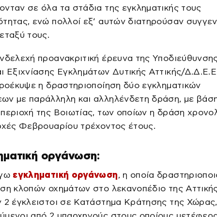
νταν σε όλα τα στάδια της εγκληματικής τους
τητας, ενώ πολλοί εξ’ αυτών διατηρούσαν συγγεν
εταξύ τους.
ενδελεχή προανακριτική έρευνα της Υποδιεύθυνση
ι Εξιχνίασης Εγκλημάτων Δυτικής Αττικής/Δ.Δ.Ε.Ε
προέκυψε η δραστηριοποίηση δύο εγκληματικών
ων με παράλληλη και αλληλένδετη δράση, με βάση
περιοχή της Βοιωτίας, των οποίων η δράση χρονο
ρχές Φεβρουαρίου τρέχοντος έτους.
ηματική οργάνωση:
όγω
εγκληματική οργάνωση
, η οποία δραστηριοπο
ση κλοπών οχημάτων στο λεκανοπέδιο της Αττικής
 2 έγκλειστοι σε Κατάστημα Κράτησης της Χώρας
ύμενοι από 2 υπαρχηγούς στους οποίους μετέφερα