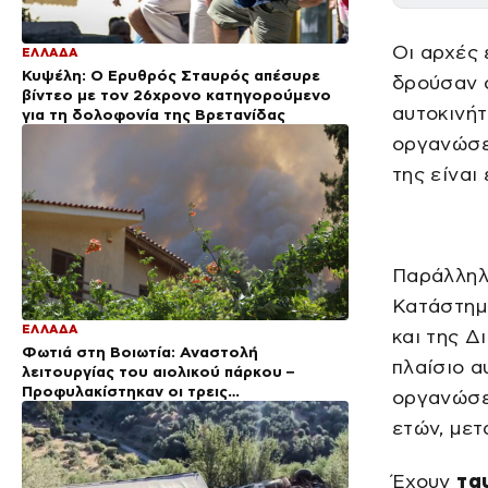
Οι αρχές
ΕΛΛΑΔΑ
Κυψέλη: Ο Ερυθρός Σταυρός απέσυρε
δρούσαν σ
βίντεο με τον 26χρονο κατηγορούμενο
αυτοκινήτ
για τη δολοφονία της Βρετανίδας
οργανώσει
της είναι
Παράλληλ
Κατάστημ
ΕΛΛΑΔΑ
και της 
Φωτιά στη Βοιωτία: Αναστολή
πλαίσιο 
λειτουργίας του αιολικού πάρκου –
Προφυλακίστηκαν οι τρεις
οργανώσεων
κατηγορούμενοι
ετών, μετ
Έχουν
ταυ