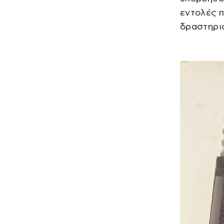
εντολές 
δραστηρι