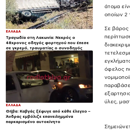
άτομα είν
οποίων 2 
Σε βάρος
ΕΛΛΑΔΑ
περίπτωσ
Τραγωδία στη Λακωνία: Νεκρός ο
48χρονος οδηγός φορτηγού που έπεσε
διακεκριμ
σε γκρεμό, τραυματίας ο συνοδηγός
τετελεσμέ
εγκλήματ
όφελος πο
νομιμοπο
παραβάσει
εξαρτησιο
ύλες, μασ
ΕΛΛΑΔΑ
Θήβα: Καβγάς ξέφυγε από κάθε έλεγχο –
Άνδρας εμβόλιζε επανειλημμένα
παρκαρισμένο αυτοκίνητο
Σημειώνε