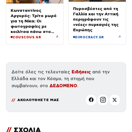
Πυροσβέστες από τη
Κωνσταντίνος
Γαλλία και την Αττική
Αργυρός: Τρίτο μωρό
περιγράφουν τις
για τη Νίκα; Οι
«νέες» πυρκαγιές της
φωτογραφίες με
Ευρώπης
κοιλίτσα πάνω στο
σκάφος που
↗
↗
COUSCOUS.GR
DIMOCRACY.GR
φούντωσαν τις φήμες
Ειδήσεις
Δείτε όλες τις τελευταίες
από την
Ελλάδα και τον Κόσμο, τη στιγμή που
ΔΕΔΟΜΕΝΟ
συμβαίνουν, στο
.
ΑΚΟΛΟΥΘΗΣΤΕ ΜΑΣ
//
ΣΧΟΛΙΑ