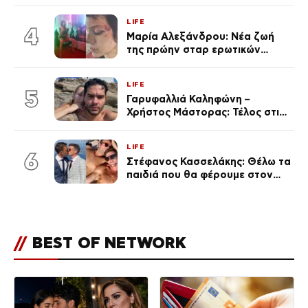
εκείνη απαντά – «Δεν σε
αναγνώρισα, όταν κατάλαβα
LIFE
ποια είσαι σοκαρίστικα»
4
Μαρία Αλεξάνδρου: Νέα ζωή
της πρώην σταρ ερωτικών
ταινιών, μητέρα ενός παιδιού με
σύντροφο επιχειρηματία
LIFE
(Φωτογραφίες)
5
Γαρυφαλλιά Καληφώνη –
Χρήστος Μάστορας: Τέλος στις
φήμες χωρισμού, όλη η αλήθεια
για τη σχέση τους
LIFE
6
Στέφανος Κασσελάκης: Θέλω τα
παιδιά που θα φέρουμε στον
κόσμο να… – Αποκάλυψη για την
οικογένεια με τον Τάιλερ
//
BEST OF NETWORK