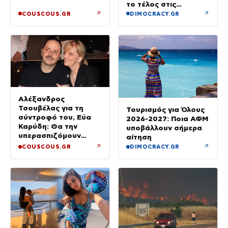
το τέλος στις
καθυστερήσεις
↗
↗
COUSCOUS.GR
DIMOCRACY.GR
Αλέξανδρος
Τσουβέλας για τη
Τουρισμός για Όλους
σύντροφό του, Εύα
2026-2027: Ποια ΑΦΜ
Καρύδη: Θα την
υποβάλλουν σήμερα
υπερασπιζόμουν
αίτηση
άλλες 500 φορές –
↗
↗
COUSCOUS.GR
DIMOCRACY.GR
Δεν έχει φωτογένεια,
τι να κάνουμε