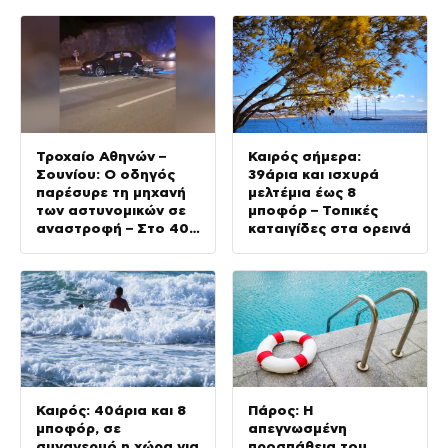
Αυστηροποιούνται οι
κυρώσεις για
παραβάσεις
Τροχαίο Αθηνών –
Καιρός σήμερα:
Σουνίου: Ο οδηγός
39άρια και ισχυρά
παρέσυρε τη μηχανή
μελτέμια έως 8
των αστυνομικών σε
μποφόρ – Τοπικές
αναστροφή – Στο 401
καταιγίδες στα ορεινά
ΣΝ οι δύο τραυματίες
Καιρός: 40άρια και 8
Πάρος: Η
μποφόρ, σε
απεγνωσμένη
συναγερμό η χώρα για
προσπάθεια του