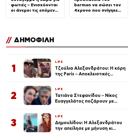
φωτιές – Ενισχύονται
barman να σώσει τον
οι άνεμοι τις επόμενες
4χρονο που πνίγηκε
ημέρες
στην πισίνα – Πώς
έγινε η τραγωδία
//
ΔΗΜΟΦΙΛΗ
LIFE
1
Τζούλια Αλεξανδράτου: Η κόρη
της Paris – Αποκλειστικές
φωτογραφίες
LIFE
2
Τατιάνα Στεφανίδου – Νίκος
Ευαγγελάτος ποζάρουν με
μαγιό σε παραλία στην
Κεφαλονιά
LIFE
3
Δημουλίδου: Η Αλεξανδράτου
την απείλησε με μήνυση κι