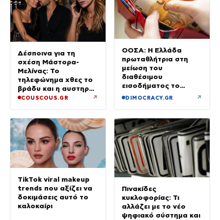
ΟΟΣΑ: Η Ελλάδα
Δέσποινα για τη
πρωταθλήτρια στη
σχέση Μάστορα-
μείωση του
Μελίνας: Το
διαθέσιμου
τηλεφώνημα χθες το
εισοδήματος το
βράδυ και η αυστηρή
πρώτο τρίμηνο του
προειδοποίηση
↗
↗
COUSCOUS.GR
DIMOCRACY.GR
2026
TikTok viral makeup
trends που αξίζει να
Πινακίδες
δοκιμάσεις αυτό το
κυκλοφορίας: Τι
καλοκαίρι
αλλάζει με το νέο
ψηφιακό σύστημα και