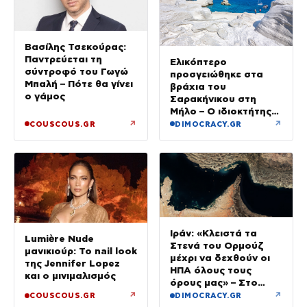
Βασίλης Τσεκούρας:
Παντρεύεται τη
Ελικόπτερο
σύντροφό του Γωγώ
προσγειώθηκε στα
Μπαλή – Πότε θα γίνει
βράχια του
ο γάμος
Σαρακήνικου στη
Μήλο – Ο ιδιοκτήτης
κατέβηκε για μπάνιο
↗
↗
COUSCOUS.GR
DIMOCRACY.GR
Ιράν: «Κλειστά τα
Lumière Nude
Στενά του Ορμούζ
μανικιούρ: Το nail look
μέχρι να δεχθούν οι
της Jennifer Lopez
ΗΠΑ όλους τους
και ο μινιμαλισμός
όρους μας» – Στο
τραπέζι συμφωνία για
↗
↗
COUSCOUS.GR
DIMOCRACY.GR