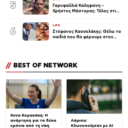
(Φωτογραφίες)
5
Γαρυφαλλιά Καληφώνη –
Χρήστος Μάστορας: Τέλος στις
φήμες χωρισμού, όλη η αλήθεια
για τη σχέση τους
LIFE
6
Στέφανος Κασσελάκης: Θέλω τα
παιδιά που θα φέρουμε στον
κόσμο να… – Αποκάλυψη για την
οικογένεια με τον Τάιλερ
//
BEST OF NETWORK
Άννα Κορακάκη: Η
ανάρτηση για τα δέκα
Λάρισα:
χρόνια από τη νίκη
Κλωνοποίησαν με AI