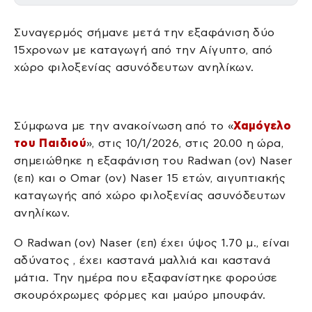
Συναγερμός σήμανε μετά την εξαφάνιση δύο
15χρονων με καταγωγή από την Αίγυπτο, από
χώρο φιλοξενίας ασυνόδευτων ανηλίκων.
Σύμφωνα με την ανακοίνωση από το «
Χαμόγελο
του Παιδιού
», στις 10/1/2026, στις 20.00 η ώρα,
σημειώθηκε η εξαφάνιση του Radwan (ον) Naser
(επ) και ο Οmar (ον) Νaser 15 ετών, αιγυπτιακής
καταγωγής από χώρο φιλοξενίας ασυνόδευτων
ανηλίκων.
Ο Radwan (ον) Naser (επ) έχει ύψος 1.70 μ., είναι
αδύνατος , έχει καστανά μαλλιά και καστανά
μάτια. Την ημέρα που εξαφανίστηκε φορούσε
σκουρόχρωμες φόρμες και μαύρο μπουφάν.