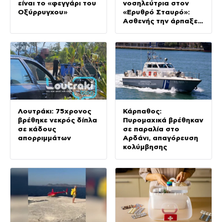
είναι το «φεγγάρι του
νοσηλεύτρια στον
Οξύρρυγχου»
«Ερυθρό Σταυρό»:
Ασθενής την άρπαξε
από τα μαλλιά και τη
χτύπησε σε πόρτες
Λουτράκι: 75χρονος
Κάρπαθος:
βρέθηκε νεκρός δίπλα
Πυρομαχικά βρέθηκαν
σε κάδους
σε παραλία στο
απορριμμάτων
Αρδάνι, απαγόρευση
κολύμβησης