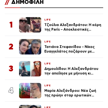
//
ΔΗΜΟΦΙΛΗ
LIFE
1
Τζούλια Αλεξανδράτου: Η κόρη
της Paris – Αποκλειστικές
φωτογραφίες
LIFE
2
Τατιάνα Στεφανίδου – Νίκος
Ευαγγελάτος ποζάρουν με
μαγιό σε παραλία στην
Κεφαλονιά
LIFE
3
Δημουλίδου: Η Αλεξανδράτου
την απείλησε με μήνυση κι
εκείνη απαντά – «Δεν σε
αναγνώρισα, όταν κατάλαβα
LIFE
ποια είσαι σοκαρίστικα»
4
Μαρία Αλεξάνδρου: Νέα ζωή
της πρώην σταρ ερωτικών
ταινιών, μητέρα ενός παιδιού με
σύντροφο επιχειρηματία
LIFE