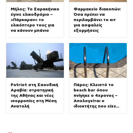
Μήλος: Το Σαρακήνικο
Φαρμακείο διακοπών:
έγινε ελικοδρόμιο –
Όσα πρέπει να
«Πάρκαραν» το
περιλαμβάνει το κιτ
ελικόπτερο τους για
για ασφαλείς
να κάνουν μπάνιο
εξορμήσεις
Patriot στη Σαουδική
Πάρος: Κλειστό το
Αραβία: στρατηγική
beach bar όπου
της Αθήνας και νέες
πνίγηκε ο 4χρονος –
ισορροπίες στη Μέση
Απολογείται ο
Ανατολή
ιδιοκτήτης που είχε
δηλωθεί
ναυαγοσώστης