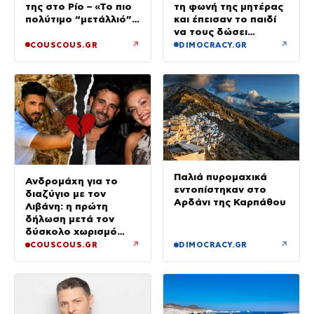
της στο Ρίο – «Το πιο
τη φωνή της μητέρας
πολύτιμο “μετάλλιό”
και έπεισαν το παιδί
μου είναι η κόρη μου»
να τους δώσει
χρήματα και
↗
↗
COUSCOUS.GR
DIMOCRACY.GR
κοσμήματα
Παλιά πυρομαχικά
Ανδρομάχη για το
εντοπίστηκαν στο
διαζύγιο με τον
Αρδάνι της Καρπάθου
Λιβάνη: η πρώτη
δήλωση μετά τον
δύσκολο χωρισμό
«Όποιος έχει…»
↗
↗
COUSCOUS.GR
DIMOCRACY.GR