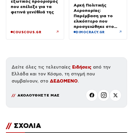
εξωτικός προορισμός
Αρχή Πολιτικής
που επέλεξε για τα
Αεροπορίας:
φετινά γενέθλιά της
Παρέμβαση για το
ελικόπτερο που
προσγειώθηκε στο
Σαρακήνικο της
↗
↗
COUSCOUS.GR
DIMOCRACY.GR
Μήλου – Τι προβλέπει
ο νόμος
Ειδήσεις
Δείτε όλες τις τελευταίες
από την
Ελλάδα και τον Κόσμο, τη στιγμή που
ΔΕΔΟΜΕΝΟ
συμβαίνουν, στο
.
ΑΚΟΛΟΥΘΗΣΤΕ ΜΑΣ
//
ΣΧΟΛΙΑ