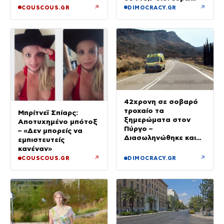
από τον Δεκέμβριο
↗
↗
COUSCOUS.GR
DIMOCRACY.GR
του 2018 έως το 2025
42χρονη σε σοβαρό
τροχαίο τα
Μπρίτνεϊ Σπίαρς:
ξημερώματα στον
Αποτυχημένο μπότοξ
Πύργο –
– «Δεν μπορείς να
Διασωληνώθηκε και
εμπιστευτείς
μεταφέρθηκε στο Ρίο
κανέναν»
↗
↗
COUSCOUS.GR
DIMOCRACY.GR