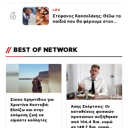
φήμες χωρισμού, όλη η αλήθεια
για τη σχέση τους
LIFE
6
Στέφανος Κασσελάκης: Θέλω τα
παιδιά που θα φέρουμε στον
κόσμο να… – Αποκάλυψη για την
οικογένεια με τον Τάιλερ
//
BEST OF NETWORK
Σίσσυ Χρηστίδου για
Χριστίνα Κοντοβά:
Άκης Σκέρτσος: Οι
Ελπίζω και στην
καταθέσεις φυσικών
επόμενη ζωή να
προσώπων αυξήθηκαν
είμαστε κολλητές
από 106,4 δισ. ευρώ
σε 148,7 δισ. ευρώ