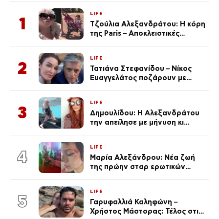
LIFE
1
Τζούλια Αλεξανδράτου: Η κόρη
της Paris – Αποκλειστικές
φωτογραφίες
LIFE
2
Τατιάνα Στεφανίδου – Νίκος
Ευαγγελάτος ποζάρουν με
μαγιό σε παραλία στην
Κεφαλονιά
LIFE
3
Δημουλίδου: Η Αλεξανδράτου
την απείλησε με μήνυση κι
εκείνη απαντά – «Δεν σε
αναγνώρισα, όταν κατάλαβα
LIFE
ποια είσαι σοκαρίστικα»
4
Μαρία Αλεξάνδρου: Νέα ζωή
της πρώην σταρ ερωτικών
ταινιών, μητέρα ενός παιδιού με
σύντροφο επιχειρηματία
LIFE
(Φωτογραφίες)
5
Γαρυφαλλιά Καληφώνη –
Χρήστος Μάστορας: Τέλος στις