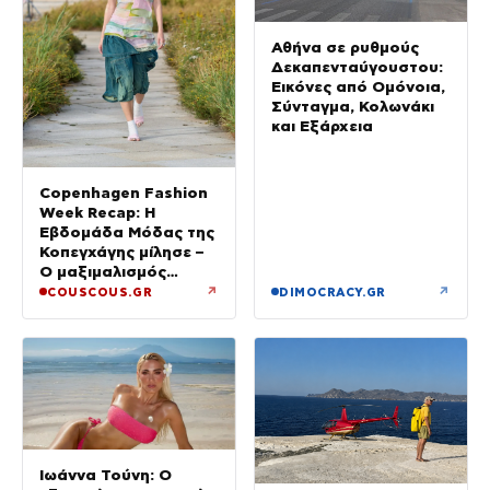
Αθήνα σε ρυθμούς
Δεκαπενταύγουστου:
Εικόνες από Ομόνοια,
Σύνταγμα, Κολωνάκι
και Εξάρχεια
Copenhagen Fashion
Week Recap: Η
Εβδομάδα Μόδας της
Κοπεγχάγης μίλησε –
Ο μαξιμαλισμός
επιστρέφει
↗
↗
COUSCOUS.GR
DIMOCRACY.GR
Ιωάννα Τούνη: Ο