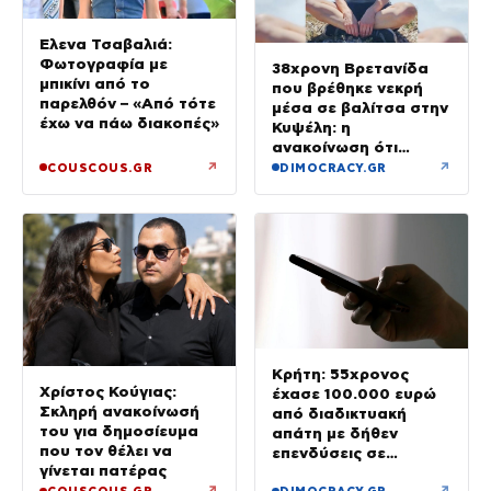
Έλενα Τσαβαλιά:
Φωτογραφία με
38χρονη Βρετανίδα
μπικίνι από το
που βρέθηκε νεκρή
παρελθόν – «Από τότε
μέσα σε βαλίτσα στην
έχω να πάω διακοπές»
Κυψέλη: η
ανακοίνωση ότι
«αφιέρωσε τη ζωή
↗
↗
COUSCOUS.GR
DIMOCRACY.GR
της βοηθώντας όσους
είχαν ανάγκη»
Κρήτη: 55χρονος
Χρίστος Κούγιας:
έχασε 100.000 ευρώ
Σκληρή ανακοίνωσή
από διαδικτυακή
του για δημοσίευμα
απάτη με δήθεν
που τον θέλει να
επενδύσεις σε
γίνεται πατέρας
μετοχές
↗
↗