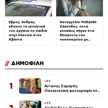
Έβρος: Άνδρας
Καταγγελία ΠΟΕΔΗΝ:
έδειχνε τα γεννητικά
Ζάκυνθος, οκτώ
του όργανα σε παιδιά
γυναίκες πήγαν στα
στην πλατεία στον
Επείγοντα του
Άβαντα
νοσοκομείου με
αναφορές για βιασμό
//
ΔΗΜΟΦΙΛΗ
LIFE
1
Αντώνης Σαμαράς:
Οικογενειακή φωτογραφία που
ανάρτησε ο γιος του λίγο πριν
από την επέτειο θανάτου της
LIFE
Λένας
2
Αλεξάνδρου: Η νταντά του