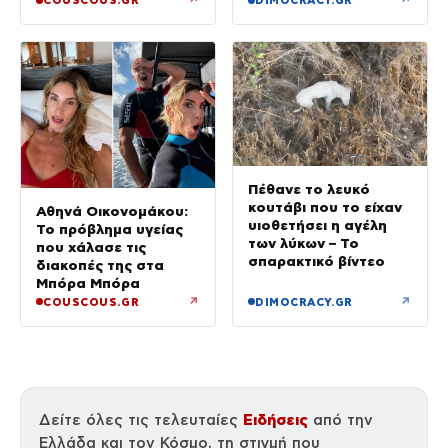
COUSCOUS.GR
DIMOCRACY.GR
Πέθανε το λευκό
κουτάβι που το είχαν
Αθηνά Οικονομάκου:
υιοθετήσει η αγέλη
Το πρόβλημα υγείας
των λύκων – Το
που χάλασε τις
σπαρακτικό βίντεο
διακοπές της στα
Μπόρα Μπόρα
↗
↗
COUSCOUS.GR
DIMOCRACY.GR
Ειδήσεις
Δείτε όλες τις τελευταίες
από την
Ελλάδα και τον Κόσμο, τη στιγμή που