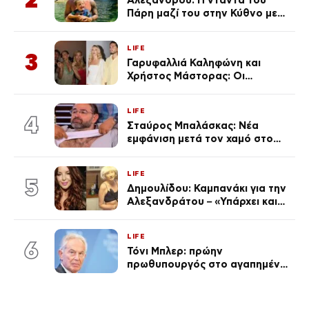
Πάρη μαζί του στην Κύθνο με
τον μικρό και την Ελληνίδου
(Φωτογραφίες)
LIFE
3
Γαρυφαλλιά Καληφώνη και
Χρήστος Μάστορας: Οι
χωριστές διακοπές και η
επέτειος που φέτος πέρασε
LIFE
απαρατήρητη
4
Σταύρος Μπαλάσκας: Νέα
εμφάνιση μετά τον χαμό στο
«Πρωινό» (Φωτογραφία)
LIFE
5
Δημουλίδου: Καμπανάκι για την
Αλεξανδράτου – «Υπάρχει και
ένα μικρό παιδί πίσω που
χρειάζεται τη μάνα του»
LIFE
6
Τόνι Μπλερ: πρώην
πρωθυπουργός στο αγαπημένο
του Πόρτο Χέλι