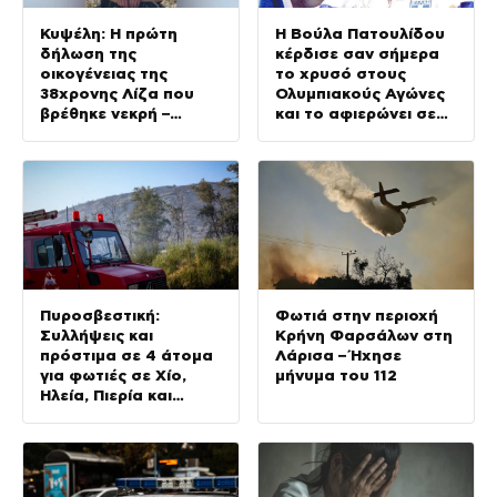
Κυψέλη: Η πρώτη
Η Βούλα Πατουλίδου
δήλωση της
κέρδισε σαν σήμερα
οικογένειας της
το χρυσό στους
38χρονης Λίζα που
Ολυμπιακούς Αγώνες
βρέθηκε νεκρή –
και το αφιερώνει σε
«Αφιέρωσε τη ζωή
όλους τους αφανείς
της στο να βοηθά
ήρωες
ανθρώπους που είχαν
ανάγκη»
Πυροσβεστική:
Φωτιά στην περιοχή
Συλλήψεις και
Κρήνη Φαρσάλων στη
πρόστιμα σε 4 άτομα
Λάρισα – Ήχησε
για φωτιές σε Χίο,
μήνυμα του 112
Ηλεία, Πιερία και
Δράμα