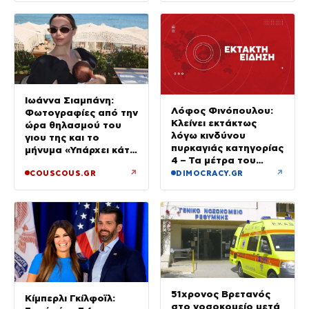
Ιωάννα Σιαμπάνη:
Λόφος Φινόπουλου:
Φωτογραφίες από την
Κλείνει εκτάκτως
ώρα θηλασμού του
λόγω κινδύνου
γιου της και το
πυρκαγιάς κατηγορίας
μήνυμα «Υπάρχει κάτι
4 – Τα μέτρα του
μαγικό σε αυτές τις
Δήμου Αθηναίων
↗
↗
COUSCOUS.GR
DIMOCRACY.GR
αργές μέρες»
51χρονος Βρετανός
Κίμπερλι Γκίλφοϊλ:
στο νοσοκομείο μετά