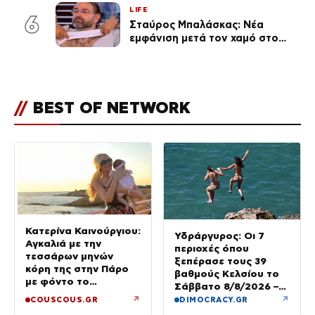
αναγνώρισα, όταν κατάλαβα
LIFE
ποια είσαι σοκαρίστικα»
6
Σταύρος Μπαλάσκας: Νέα
εμφάνιση μετά τον χαμό στο
«Πρωινό» (Φωτογραφία)
//
BEST OF NETWORK
Κατερίνα Καινούργιου:
Υδράργυρος: Οι 7
Αγκαλιά με την
περιοχές όπου
τεσσάρων μηνών
ξεπέρασε τους 39
κόρη της στην Πάρο
βαθμούς Κελσίου το
με φόντο το
Σάββατο 8/8/2026 –
ηλιοβασίλεμα
Πού θα δούμε 40άρια
↗
↗
COUSCOUS.GR
DIMOCRACY.GR
την Κυριακή