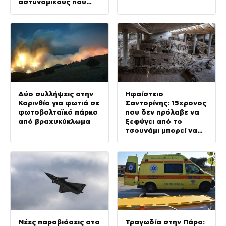
αστυνομικούς που
προσποιήθηκαν τους
τουρίστες
Δύο συλλήψεις στην
Ηφαίστειο
Κορινθία για φωτιά σε
Σαντορίνης: 15χρονος
φωτοβολταϊκό πάρκο
που δεν πρόλαβε να
από βραχυκύκλωμα
ξεφύγει από το
τσουνάμι μπορεί να
αλλάξει τη
χρονολογία της
προϊστορικής έκρηξης
Νέες παραβιάσεις στο
Τραγωδία στην Πάρο: