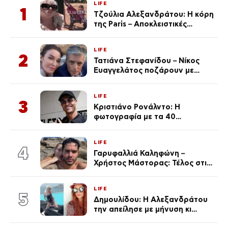
LIFE
1
Τζούλια Αλεξανδράτου: Η κόρη
της Paris – Αποκλειστικές
φωτογραφίες
LIFE
2
Τατιάνα Στεφανίδου – Νίκος
Ευαγγελάτος ποζάρουν με
μαγιό σε παραλία στην
Κεφαλονιά
LIFE
3
Κριστιάνο Ρονάλντο: Η
φωτογραφία με τα 40
πανάκριβα αυτοκίνητα στο
γκαράζ του ξεπέρασε τα 20,7
LIFE
εκ. likes
4
Γαρυφαλλιά Καληφώνη –
Χρήστος Μάστορας: Τέλος στις
φήμες χωρισμού, όλη η αλήθεια
για τη σχέση τους
LIFE
5
Δημουλίδου: Η Αλεξανδράτου
την απείλησε με μήνυση κι
εκείνη απαντά – «Δεν σε