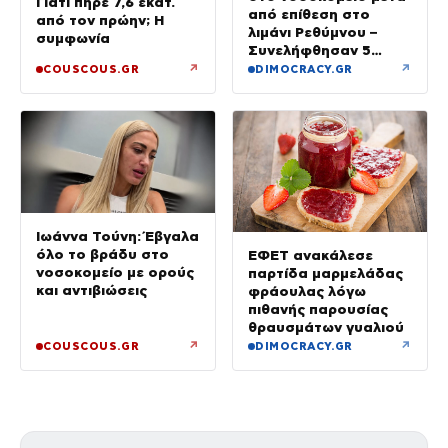
Γιατί πήρε 7,6 εκατ.
από επίθεση στο
από τον πρώην; Η
λιμάνι Ρεθύμνου –
συμφωνία
Συνελήφθησαν 5
άτομα
↗
↗
COUSCOUS.GR
DIMOCRACY.GR
Ιωάννα Τούνη: Έβγαλα
όλο το βράδυ στο
ΕΦΕΤ ανακάλεσε
νοσοκομείο με ορούς
παρτίδα μαρμελάδας
και αντιβιώσεις
φράουλας λόγω
πιθανής παρουσίας
θραυσμάτων γυαλιού
↗
↗
COUSCOUS.GR
DIMOCRACY.GR