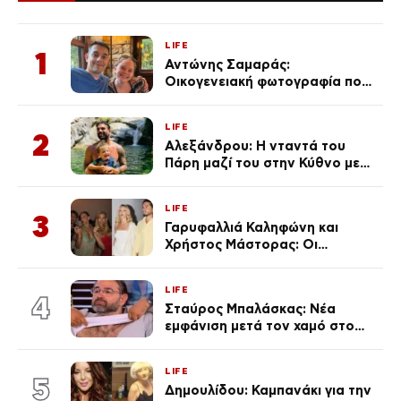
LIFE
1
Αντώνης Σαμαράς:
Οικογενειακή φωτογραφία που
ανάρτησε ο γιος του λίγο πριν
από την επέτειο θανάτου της
LIFE
Λένας
2
Αλεξάνδρου: Η νταντά του
Πάρη μαζί του στην Κύθνο με
τον μικρό και την Ελληνίδου
(Φωτογραφίες)
LIFE
3
Γαρυφαλλιά Καληφώνη και
Χρήστος Μάστορας: Οι
χωριστές διακοπές και η
επέτειος που φέτος πέρασε
LIFE
απαρατήρητη
4
Σταύρος Μπαλάσκας: Νέα
εμφάνιση μετά τον χαμό στο
«Πρωινό» (Φωτογραφία)
LIFE
5
Δημουλίδου: Καμπανάκι για την