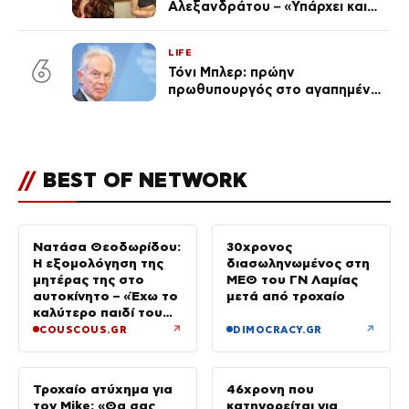
Αλεξανδράτου – «Υπάρχει και
ένα μικρό παιδί πίσω που
χρειάζεται τη μάνα του»
LIFE
6
Τόνι Μπλερ: πρώην
πρωθυπουργός στο αγαπημένο
του Πόρτο Χέλι
//
BEST OF NETWORK
Νατάσα Θεοδωρίδου:
30χρονος
Η εξομολόγηση της
διασωληνωμένος στη
μητέρας της στο
ΜΕΘ του ΓΝ Λαμίας
αυτοκίνητο – «Έχω το
μετά από τροχαίο
καλύτερο παιδί του
κόσμου»
↗
↗
COUSCOUS.GR
DIMOCRACY.GR
Τροχαίο ατύχημα για
46χρονη που
τον Mike: «Θα σας
κατηγορείται για