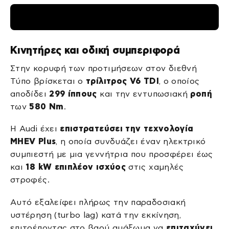
Κινητήρες και οδική συμπεριφορά
Στην κορυφή των προτιμήσεων στον διεθνή
Τύπο βρίσκεται ο
τρίλιτρος V6 TDI
, ο οποίος
αποδίδει
299 ίππους
και την εντυπωσιακή
ροπή
των
580 Nm
.
Η Audi έχει
επιστρατεύσει την τεχνολογία
MHEV Plus
, η οποία συνδυάζει έναν ηλεκτρικό
συμπιεστή με μια γεννήτρια που προσφέρει έως
και
18 kW επιπλέον ισχύος
στις χαμηλές
στροφές.
Αυτό εξαλείφει πλήρως την παραδοσιακή
υστέρηση (turbo lag) κατά την εκκίνηση,
επιτρέποντας στο βαρύ αμάξωμα να
επιταχύνει