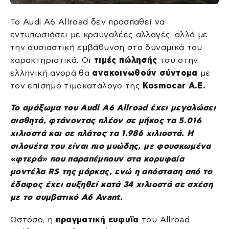
Το Audi A6 Allroad δεν προσπαθεί να
εντυπωσιάσει με κραυγαλέες αλλαγές, αλλά με
την ουσιαστική εμβάθυνση στα δυναμικά του
χαρακτηριστικά. Οι
τιμές πώλησής
του στην
ελληνική αγορά θα
ανακοινωθούν σύντομα
με
τον επίσημο τιμοκατάλογο της
Kosmocar A.E.
Το αμάξωμα του Audi A6 Allroad έχει μεγαλώσει
αισθητά, φτάνοντας πλέον σε μήκος τα 5.016
χιλιοστά και σε πλάτος τα 1.986 χιλιοστά. Η
σιλουέτα του είναι πιο μυώδης, με φουσκωμένα
«φτερά» που παραπέμπουν στα κορυφαία
μοντέλα RS της μάρκας, ενώ η απόσταση από το
έδαφος έχει αυξηθεί κατά 34 χιλιοστά σε σχέση
με το συμβατικό A6 Avant.
Ωστόσο, η
πραγματική ευφυΐα
του Allroad