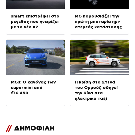
smart επιστρέφει στο
MG παρουσιάζει την
μέγεθος που γνωρίζει
πρώτη μπαταρία ημι-
με το νέο #2
στερεάς κατάστασης
MG3: Ο κανόνας των
Η κρίση στα Στενά
supermini από
του Ορμούζ οδηγεί
€16.450
την Κίνα στα
ηλεκτρικά ταξί
//
ΔΗΜΟΦΙΛΗ