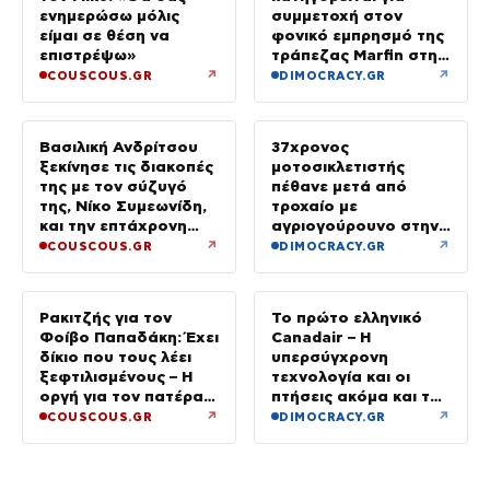
ενημερώσω μόλις
συμμετοχή στον
είμαι σε θέση να
φονικό εμπρησμό της
επιστρέψω»
τράπεζας Marfin στην
Αθήνα
↗
↗
COUSCOUS.GR
DIMOCRACY.GR
Βασιλική Ανδρίτσου
37χρονος
ξεκίνησε τις διακοπές
μοτοσικλετιστής
της με τον σύζυγό
πέθανε μετά από
της, Νίκο Συμεωνίδη,
τροχαίο με
και την επτάχρονη
αγριογούρουνο στην
κόρη τους
Εύβοια
↗
↗
COUSCOUS.GR
DIMOCRACY.GR
Ρακιτζής για τον
Το πρώτο ελληνικό
Φοίβο Παπαδάκη: Έχει
Canadair – Η
δίκιο που τους λέει
υπερσύγχρονη
ξεφτιλισμένους – Η
τεχνολογία και οι
οργή για τον πατέρα
πτήσεις ακόμα και τη
του
νύχτα – βίντεο
↗
↗
COUSCOUS.GR
DIMOCRACY.GR