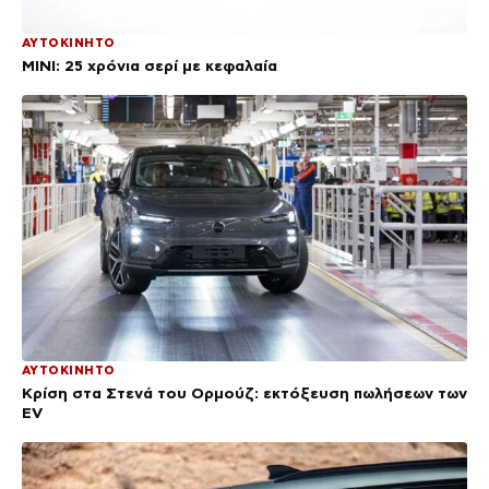
ΑΥΤΟΚΙΝΗΤΟ
MINI: 25 χρόνια σερί με κεφαλαία
ΑΥΤΟΚΙΝΗΤΟ
Κρίση στα Στενά του Ορμούζ: εκτόξευση πωλήσεων των
EV