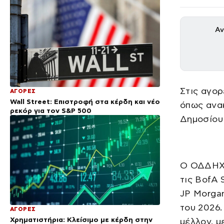
Αν
Στις αγορ
ΑΓΟΡΕΣ
Wall Street: Επιστροφή στα κέρδη και νέο
όπως ανακ
ρεκόρ για τον S&P 500
Δημοσίου
Ο ΟΔΔΗΧ 
τις BofA 
JP Morgan
του 2026.
ΑΓΟΡΕΣ
Χρηματιστήρια: Κλείσιμο με κέρδη στην
μέλλον, μ