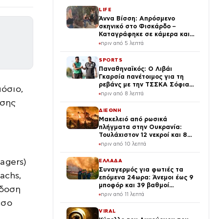
LIFE
Άννα Βίσση: Απρόσμενο
σκηνικό στο Φισκάρδο –
Καταγράφηκε σε κάμερα και
το βίντεο κυκλοφορεί στο
πριν από 5 λεπτά
διαδίκτυο
SPORTS
Παναθηναϊκός: Ο Λιβάι
Γκαρσία πανέτοιμος για τη
ρεβάνς με την ΤΣΣΚΑ Σόφιας
μόσιο,
1948
πριν από 8 λεπτά
ισης
ΔΙΕΘΝΗ
Μακελειό από ρωσικά
πλήγματα στην Ουκρανία:
Τουλάχιστον 12 νεκροί και 82
τραυματίες, σκοτώθηκαν
πριν από 10 λεπτά
3χρονο αγοράκι και οι
παππούδες του
agers)
ΕΛΛΑΔΑ
Συναγερμός για φωτιές τα
achs,
επόμενα 24ωρα: Άνεμοι έως 9
μποφόρ και 39 βαθμοί
κδοση
Κελσίου – Επικίνδυνες
πριν από 11 λεπτά
περιοχές
εσο
VIRAL