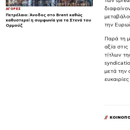
των sprea
διαφαίνον
ΑΓΟΡΕΣ
Πετρέλαιο: Άνοδος στο Brent καθώς
μεταβάλου
καθυστερεί η συμφωνία για τα Στενά του
την Ευρω
Ορμούζ
Παρά τη μ
αξία στις
τίτλων τη
syndicati
μετά την
ευκαιρίες
//
ΚΟΙΝΟΠΟ