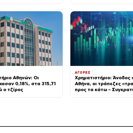
ΑΓΟΡΕΣ
ήριο Αθηνών: Οι
Χρηματιστήριο: Άνοδος 
χασαν 0,18%, στα 315,71
Αθήνα, οι τράπεζες «τρ
ώ ο τζίρος
προς τα κάτω – Συγκρατ
Ευρώπη