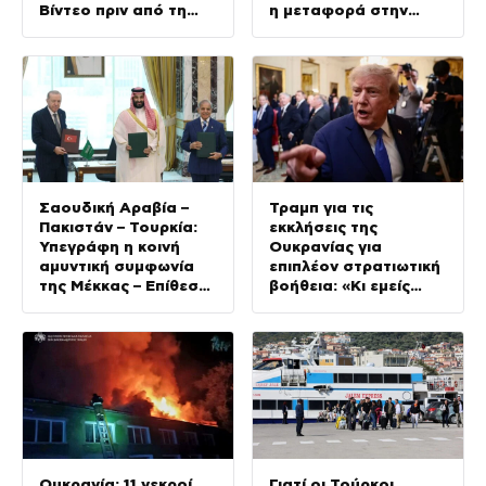
Βίντεο πριν από τη
η μεταφορά στην
δολοφονία
ενδοχώρα για 1.342
ανήλικους
Σαουδική Αραβία –
Τραμπ για τις
Πακιστάν – Τουρκία:
εκκλήσεις της
Υπεγράφη η κοινή
Ουκρανίας για
αμυντική συμφωνία
επιπλέον στρατιωτική
της Μέκκας – Επίθεση
βοήθεια: «Κι εμείς
σε έναν θα θεωρείται
θέλουμε πυραύλους»
επίθεση σε όλους
Ουκρανία: 11 νεκροί
Γιατί οι Τούρκοι