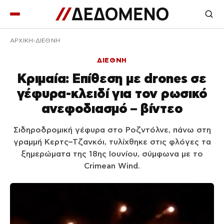
ΑΡΧΙΚΉ
ΔΙΕΘΝΗ
ΔΙΕΘΝΗ
Κριμαία: Επίθεση με drones σε
γέφυρα-κλειδί για τον ρωσικό
ανεφοδιασμό – βίντεο
Σιδηροδρομική γέφυρα στο Ροζντόλνε, πάνω στη
γραμμή Κερτς–Τζανκόι, τυλίχθηκε στις φλόγες τα
ξημερώματα της 18ης Ιουνίου, σύμφωνα με το
Crimean Wind.