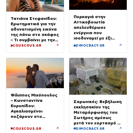
Πυρκαγιά στην
Τατιάνα Στεφανίδου:
Αττικοβοιωτία
Ερωτηματικά για την
απελευθέρωσε
αδυνατισμένη εικόνα
ενέργεια που
της πάνω στο σκάφος
ισοδυναμεί με έξι
– Τι συμβαίνει με την
βόμβες Χιροσίμα
υγεία της;
↗
↗
COUSCOUS.GR
DIMOCRACY.GR
Φίλιππος Μιχόπουλος
– Κωνσταντίνα
Σαρωνικός: Βεβήλωση
Ευρυπίδου:
εκκλησακίου της
Αγκαλιασμένοι
Μεταμόρφωσης του
ποζάρουν στο
Σωτήρος αμέσως
ηλιοβασίλεμα της
μετά τον εορτασμό –
Σαντορίνης
Έσπασαν εικόνες στην
↗
↗
COUSCOUS.GR
DIMOCRACY.GR