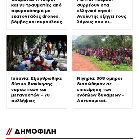
και 93 τραυματίες από
συρρέουν στα
σφυροκόπημα με
ελληνικά νησιά:
εκατοντάδες drones,
Αναλυτής εξηγεί τους
βόμβες και πυραύλους
λόγους που οι
γείτονες προτιμούν
την Ελλάδα για
διακοπές
Ισπανία: Εξαρθρώθηκε
Νιγηρία: 308 όμηροι
δίκτυο διακίνησης
διασώθηκαν σε
ναρκωτικών και
επιχείρηση των
μεταναστών – 78
ενόπλων δυνάμεων –
συλλήψεις
Αστυνομικοί
αγκαλιάζουν μικρά
παιδιά
//
ΔΗΜΟΦΙΛΗ