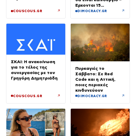
μπαμπά»
Έρχονται 15
νοσηλευτές και
↗
↗
COUSCOUS.GR
DIMOCRACY.GR
ενισχύεται το
Ακτινολογικό
ΣΚΑΙ: Η ανακοίνωση
για το τέλος της
Πυρκαγιές το
συνεργασίας με τον
Σάββατο: Σε Red
Γρηγόρη Δημητριάδη
Code και η Αττική,
ποιες περιοχές
κινδυνεύουν
↗
↗
COUSCOUS.GR
DIMOCRACY.GR