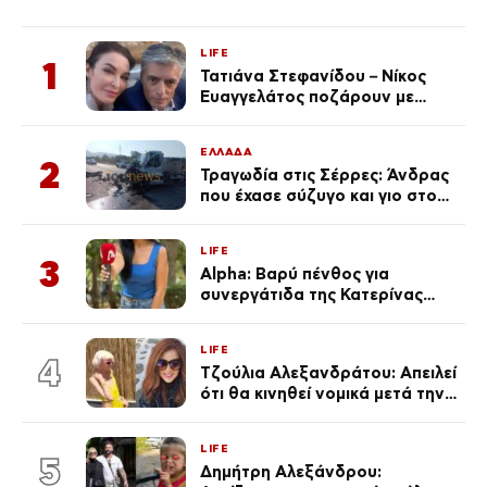
LIFE
1
Τατιάνα Στεφανίδου – Νίκος
Ευαγγελάτος ποζάρουν με
μαγιό σε παραλία στην
Κεφαλονιά
ΕΛΛΑΔΑ
2
Τραγωδία στις Σέρρες: Άνδρας
που έχασε σύζυγο και γιο στο
τροχαίο λέει «Τα έχασα όλα, κάτι
με τράβαγε στην καρδιά μου»
LIFE
3
Alpha: Βαρύ πένθος για
συνεργάτιδα της Κατερίνας
Καινούργιου – «Κουράστηκες
πολύ… Απόψε είσαι στα χέρια
LIFE
του Θεού»
4
Τζούλια Αλεξανδράτου: Απειλεί
ότι θα κινηθεί νομικά μετά την
ανάρτηση της Δημουλίδου
LIFE
5
Δημήτρη Αλεξάνδρου: