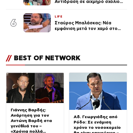
Αντίδραση σε αιχμηρό σχόλιο
για την Τούνη με αφορμή το
μεγάλωμα του Πάρη
LIFE
6
Σταύρος Μπαλάσκας: Νέα
εμφάνιση μετά τον χαμό στο
«Πρωινό» (Φωτογραφία)
//
BEST OF NETWORK
Γιάννης Βαρδής:
Ανάρτηση για τον
Αδ. Γεωργιάδης από
Αντώνη Βαρδή στα
Ρόδο: Σε ενάμιση
γενέθλιά του –
χρόνο το νοσοκομείο
«Χρόνια πολλά
θα είναι καινούργιο –